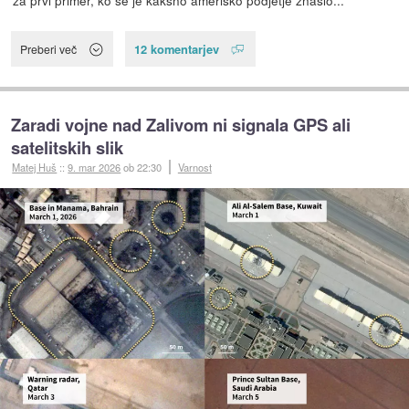
za prvi primer, ko se je kakšno ameriško podjetje znašlo...
12 komentarjev
Preberi več
Zaradi vojne nad Zalivom ni signala GPS ali
satelitskih slik
Matej Huš
::
9. mar 2026
ob 22:30
Varnost