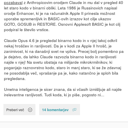
pozabaval
z Anthropicovim orodjem Claude in mu dal v pregled 40
let staro kodo v binarni obliki. Leta 1986 je Russinovich napisal
orodje Enhancer, ki je na računalnik Apple II prinesla možnost
uporabe spremenljivk in BASIC-ovih izrazov kot cilje ukazov
GOTO, GOSUB in RESTORE. Osnovni Applesoft BASIC je kot cilj
podpiral le število vrstice.
Claude Opus 4.6 je pregledal binarno kodo in v njej takoj odkril
nekaj hroščev in ranljivosti. Da je v kodi za Apple II hrošč, je
zanimivost, ki na današnji svet ne vpliva. Precej bolj pomembno pa
je dejstvo, da lahko Claude razvozla binarno kodo in ranljivosti
najde v njej! Na svetu obstaja na milijarde mikrokrmilnikov, ki
poganjajo raznovrstno kodo, staro in manj staro, ki se že zdavnaj
ne posodablja več, vprašanje pa je, kako natančno je sploh bila
pregledana.
Umetna inteligenca je sicer znana, da si včasih izmišljuje ali najde
irelevantne ranljivosti. Tudi koda, ki jo piše, pogosto ni...
14 komentarjev
Preberi več