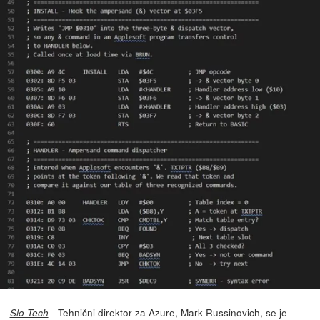
- Tehnični direktor za Azure, Mark Russinovich, se je
Slo-Tech