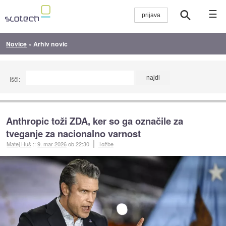
☰
Novice
»
Arhiv novic
Išči:
Anthropic toži ZDA, ker so ga označile za
tveganje za nacionalno varnost
Matej Huš
::
9. mar 2026
ob 22:30
Tožbe