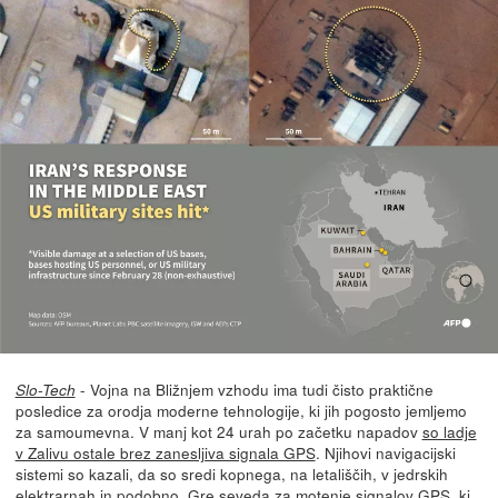
- Vojna na Bližnjem vzhodu ima tudi čisto praktične
Slo-Tech
posledice za orodja moderne tehnologije, ki jih pogosto jemljemo
za samoumevna. V manj kot 24 urah po začetku napadov
so ladje
v Zalivu ostale brez zanesljiva signala GPS
. Njihovi navigacijski
sistemi so kazali, da so sredi kopnega, na letališčih, v jedrskih
elektrarnah in podobno. Gre seveda za motenje signalov GPS, ki