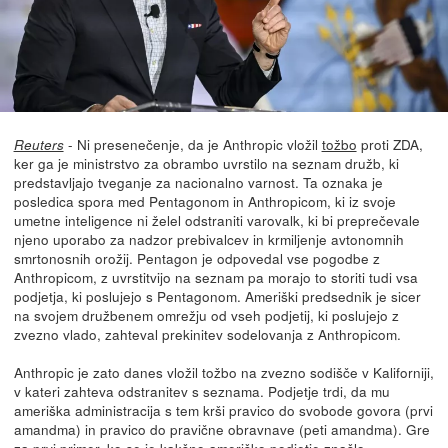
- Ni presenečenje, da je Anthropic vložil
tožbo
proti ZDA,
Reuters
ker ga je ministrstvo za obrambo uvrstilo na seznam družb, ki
predstavljajo tveganje za nacionalno varnost. Ta oznaka je
posledica spora med Pentagonom in Anthropicom, ki iz svoje
umetne inteligence ni želel odstraniti varovalk, ki bi preprečevale
njeno uporabo za nadzor prebivalcev in krmiljenje avtonomnih
smrtonosnih orožij. Pentagon je odpovedal vse pogodbe z
Anthropicom, z uvrstitvijo na seznam pa morajo to storiti tudi vsa
podjetja, ki poslujejo s Pentagonom. Ameriški predsednik je sicer
na svojem družbenem omrežju od vseh podjetij, ki poslujejo z
zvezno vlado, zahteval prekinitev sodelovanja z Anthropicom.
Anthropic je zato danes vložil tožbo na zvezno sodišče v Kaliforniji,
v kateri zahteva odstranitev s seznama. Podjetje trdi, da mu
ameriška administracija s tem krši pravico do svobode govora (prvi
amandma) in pravico do pravične obravnave (peti amandma). Gre