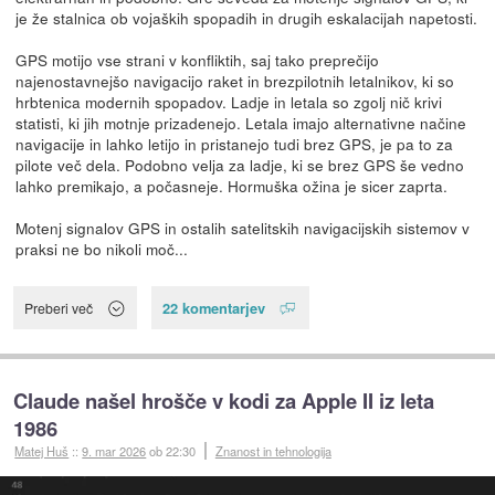
je že stalnica ob vojaških spopadih in drugih eskalacijah napetosti.
GPS motijo vse strani v konfliktih, saj tako preprečijo
najenostavnejšo navigacijo raket in brezpilotnih letalnikov, ki so
hrbtenica modernih spopadov. Ladje in letala so zgolj nič krivi
statisti, ki jih motnje prizadenejo. Letala imajo alternativne načine
navigacije in lahko letijo in pristanejo tudi brez GPS, je pa to za
pilote več dela. Podobno velja za ladje, ki se brez GPS še vedno
lahko premikajo, a počasneje. Hormuška ožina je sicer zaprta.
Motenj signalov GPS in ostalih satelitskih navigacijskih sistemov v
praksi ne bo nikoli moč...
22 komentarjev
Preberi več
Claude našel hrošče v kodi za Apple II iz leta
1986
Matej Huš
::
9. mar 2026
ob 22:30
Znanost in tehnologija