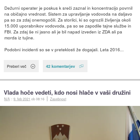
Dežurni operater je poskus k sreči zaznal in koncentracijo povrnil
na običajno vrednost. Sistem za upravljanje vodovoda na daljavo
pa so za zdaj onemogočili. Za storilci, ki so ogrozili življenja okoli
15.000 uporabnikov vodovoda, pa so se zapodile tajne službe in
FBI. Za zdaj še ni jasno ali je bil napad izveden iz ZDA ali pa
morda iz tujine.
Podobni incidenti so se v preteklosti že dogajali. Leta 2016...
42 komentarjev
Preberi več
Vlada hoče vedeti, kdo nosi hlače v vaši družini
N/A
::
9. feb 2021
ob 08:16
Zasebnost