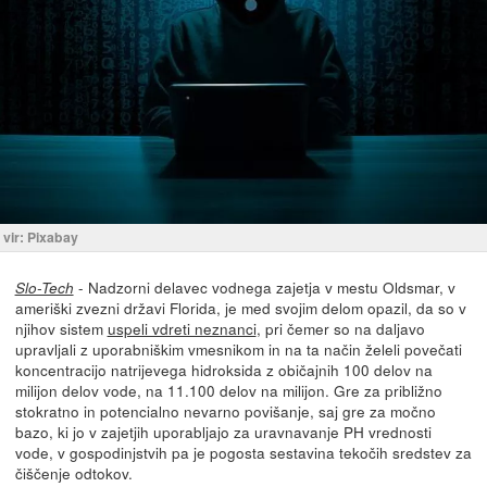
vir: Pixabay
- Nadzorni delavec vodnega zajetja v mestu Oldsmar, v
Slo-Tech
ameriški zvezni državi Florida, je med svojim delom opazil, da so v
njihov sistem
uspeli vdreti neznanci
, pri čemer so na daljavo
upravljali z uporabniškim vmesnikom in na ta način želeli povečati
koncentracijo natrijevega hidroksida z običajnih 100 delov na
milijon delov vode, na 11.100 delov na milijon. Gre za približno
stokratno in potencialno nevarno povišanje, saj gre za močno
bazo, ki jo v zajetjih uporabljajo za uravnavanje PH vrednosti
vode, v gospodinjstvih pa je pogosta sestavina tekočih sredstev za
čiščenje odtokov.