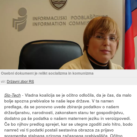
Osebni dokument je relikt socializma in komunizma
vir:
Državni zbor RS
- Vladna koalicija se je očitno odločila, da je čas, da malo
Slo-Tech
bolje spozna prebivalce te naše lepe države. V ta namen
predlaga, da se ponovno uvede zbiranje podatkov o našem
državljanstvu, narodnosti, zakonskem stanu ter gospodinjstvu,
dodatno pa še podatka o našem maternem jeziku in veroizpovedi.
Če bo njihov predlog sprejet, kar se utegne zgoditi zelo hitro, bodo
namreč vsi ti podatki postali sestavina obrazca za prijavo
spremembe stalnega oziroma začasnega prebivališča. Očitno