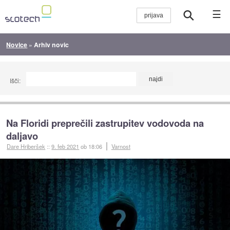
☰
Novice
»
Arhiv novic
Išči:
Na Floridi preprečili zastrupitev vodovoda na
daljavo
Dare Hriberšek
::
9. feb 2021
ob 18:06
Varnost