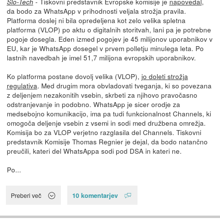
- Tiskovni predstavnik Evropske komisije je
napovedal
,
Slo-Tech
da bodo za WhatsApp v prihodnosti veljala strožja pravila.
Platforma doslej ni bila opredeljena kot zelo velika spletna
platforma (VLOP) po aktu o digitalnih storitvah, lani pa je potrebne
pogoje dosegla. Eden izmed pogojev je 45 milijonov uporabnikov v
EU, kar je WhatsApp dosegel v prvem polletju minulega leta. Po
lastnih navedbah je imel 51,7 milijona evropskih uporabnikov.
Ko platforma postane dovolj velika (VLOP),
jo doleti strožja
regulativa
. Med drugim mora obvladovati tveganja, ki so povezana
z deljenjem nezakonitih vsebin, skrbeti za njihovo pravočasno
odstranjevanje in podobno. WhatsApp je sicer orodje za
medsebojno komunikacijo, ima pa tudi funkcionalnost Channels, ki
omogoča deljenje vsebin z vsemi in sodi med družbena omrežja.
Komisija bo za VLOP verjetno razglasila del Channels. Tiskovni
predstavnik Komisije Thomas Regnier je dejal, da bodo natančno
preučili, kateri del WhatsAppa sodi pod DSA in kateri ne.
Po...
10 komentarjev
Preberi več