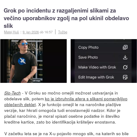
Grok po incidentu z razgaljenimi slikami za
večino uporabnikov zgolj na pol ukinil obdelavo
slik
Matej Huš
::
9. jan 2026
ob 16:57
Tožbe
- V Groku so močno omejili možnost ustvarjanja in
Slo-Tech
obdelave slik, potem
ko je izbruhnila afera s slikami pomanjkljivo
oblečenih deklet
. X je funkcijo omejil le na naročnike plačljive
verzije, kar hkrati omogoča tudi enostavnejši nadzor. Kdor je
plačal naročnino, je moral vpisati osebne podatke in številko
kreditne kartice, zato bo identifikacija kršiteljev enostavna.
V začetku leta se je na X-u pojavilo mnogo slik, na katerih so bile