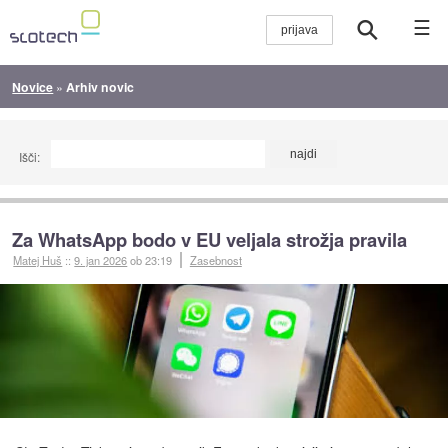
☰
Novice
»
Arhiv novic
Išči:
Za WhatsApp bodo v EU veljala strožja pravila
Matej Huš
::
9. jan 2026
ob 23:19
Zasebnost