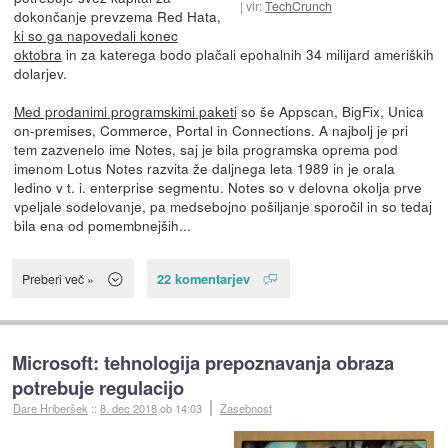
vir:
TechCrunch
dokončanje prevzema Red Hata,
ki so ga napovedali konec
oktobra
in za katerega bodo plačali epohalnih 34 milijard ameriških
dolarjev.
Med prodanimi programskimi paketi
so še Appscan, BigFix, Unica
on-premises, Commerce, Portal in Connections. A najbolj je pri
tem zazvenelo ime Notes, saj je bila programska oprema pod
imenom Lotus Notes razvita že daljnega leta 1989 in je orala
ledino v t. i. enterprise segmentu. Notes so v delovna okolja prve
vpeljale sodelovanje, pa medsebojno pošiljanje sporočil in so tedaj
bila ena od pomembnejših...
22 komentarjev
Preberi več »
Microsoft: tehnologija prepoznavanja obraza
potrebuje regulacijo
Dare Hriberšek
::
8. dec 2018
ob 14:03
Zasebnost