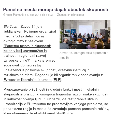
Pametna mesta morajo dajati občutek skupnosti
Gregor Plantarič
::
8. dec 2018
ob 14:03
Znanost in tehnologija
-
Zavod 14
je v
Slo-Tech
ljubljanskem Poligonu organiziral
mednarodno delavnico in
okroglo mizo z naslovom
"Pametna mesta in skupnosti:
korak v bolj uravnotežen in
Zavod 14, okrogla miza o pametnih
trajnostni regionalni razvoj
mestih
Evropske unije?"
, na katerem so
sodelovali domači in tuji
udeleženci iz poslovne skupnosti, državnih institucij in
raziskovalne sfere. Dogodek je bil organiziran v sodelovanju z
Evropskim liberalnim forumom (ELF)
.
Prepoznavanje priložnosti in ključnih funkcij mest in lokalnih
skupnosti je pristop, ki omogoča trajnostni razvoj vsake skupnosti
in kakovost bivanja ljudi. Kljub temu, da rast prebivalstva in
urbanizacija v EU trenutno ne predstavljata večjega problema, se
posamezne regije in mesta že zavedajo pomena pametnih rešitev,
ki na ekonomski in okoljski ravni izboljšujejo...