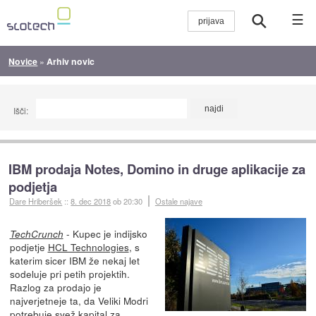
☰
Novice
»
Arhiv novic
Išči:
IBM prodaja Notes, Domino in druge aplikacije za
podjetja
Dare Hriberšek
::
8. dec 2018
ob 20:30
Ostale najave
- Kupec je indijsko
TechCrunch
podjetje
HCL Technologies
, s
katerim sicer IBM že nekaj let
sodeluje pri petih projektih.
Razlog za prodajo je
najverjetneje ta, da Veliki Modri
potrebuje svež kapital za