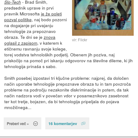
- Brad Smith,
Slo-Tech
predsednik uprave in prvi
pravnik Microsofta
je že poleti
pozval politike
, naj bodo pozorni
na dogajanje pri uvajanju
tehnologije za prepoznavo
obraza. Te dni se je
znova
vir: Flickr
oglasil z zapisom
, v katerem k
etičnemu ravnanju svoje kolege,
torej vodstva tehnoloških podjetij. Obenem jih poziva, naj
priskočijo na pomoč pri iskanju odgovorov na številne dileme, ki jih
tehnologija prinaša s sabo.
Smith posebej izpostavi tri ključne probleme: najprej, da določen
način uporabe tehnologije prepoznave obraza tu in tam povzroča
probleme na področju nezakonite diskriminacije in potem, da tak
način nadzora vodi v povečan vdor v posameznikovo zasebnost
ter kot tretje, bojazen, da bi tehnologija pripeljala do pojava
množičnega...
16 komentarjev
Preberi več »