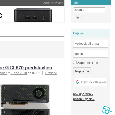
Išči:
Zadnje novice
Prijava
Zapomni si me
e GTX 570 predstavljen
esman
::
8. dec 2010
ob 07:01
Grafične
nov uporabnik
pozabili geslo?