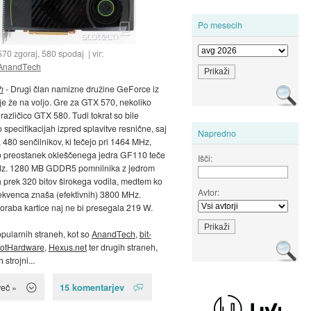
Po mesecih
570 zgoraj, 580 spodaj
vir:
AnandTech
h
- Drugi član namizne družine GeForce iz
 je že na voljo. Gre za GTX 570, nekoliko
različico GTX 580. Tudi tokrat so bile
 specifikacijah izpred splavitve resnične, saj
Napredno
a 480 senčilnikov, ki tečejo pri 1464 MHz,
 preostanek okleščenega jedra GF110 teče
Išči:
Hz. 1280 MB GDDR5 pomnilnika z jedrom
 prek 320 bitov širokega vodila, medtem ko
Avtor:
ekvenca znaša (efektivnih) 3800 MHz.
oraba kartice naj ne bi presegala 219 W.
opularnih straneh, kot so
AnandTech
,
bit-
otHardware
,
Hexus.net
ter drugih straneh,
strojni...
15 komentarjev
več »