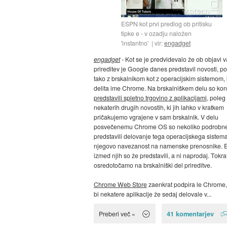
ESPN kot prvi predlog ob pritisku
tipke e - v ozadju naložen
'instantno'
vir:
engadget
engadget
- Kot se je predvidevalo že ob objavi v
prireditev je Google danes predstavil novosti, 
tako z brskalnikom kot z operacijskim sistemom, k
delita ime Chrome. Na brskalniškem delu so ko
predstavili spletno trgovino z aplikacijami
, poleg
nekaterih drugih novostih, ki jih lahko v kratkem
pričakujemo vgrajene v sam brskalnik. V delu
posvečenemu Chrome OS so nekoliko podrobn
predstavili delovanje tega operacijskega sistema
njegovo navezanost na namenske prenosnike. 
izmed njih so že predstavili, a ni naprodaj. Tokra
osredotočamo na brskalniški del prireditve.
Chrome Web Store
zaenkrat podpira le Chrome,
bi nekatere aplikacije že sedaj delovale v...
41 komentarjev
Preberi več »