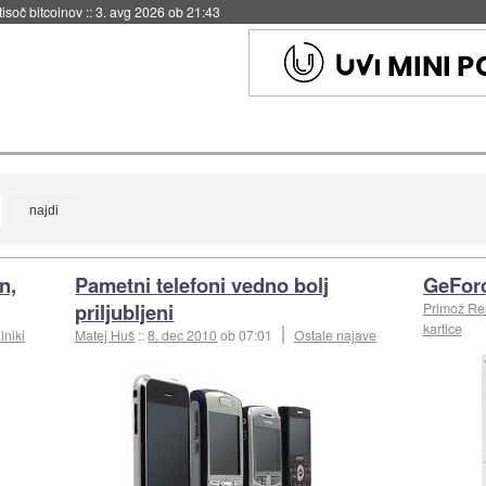
 tisoč bitcoinov
::
3. avg 2026 ob 21:43
n,
Pametni telefoni vedno bolj
GeForc
priljubljeni
Primož R
kartice
lniki
Matej Huš
::
8. dec 2010
ob 07:01
Ostale najave