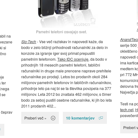
Pametni telefoni osvajajo svet.
abil na
AnandTec
Slo-Tech
- Vse več raziskav in napovedi kaže, da
povezane
serije 500
bodo v zelo bližnji prihodnosti računalniki za delo in
i si
okleščeno 
konzole za igranje iger svoj primat prepustili
nčno
napovedi o
pametnim telefonom.
Tako IDC ocenjuje
, da bodo v
ima kartic
prihodnjih 18 mesecih pametni telefoni, tablični
medtem ko
računalniki in druge male prenosne naprave prehitele
pri 772 M
računalnike po prodaji. Letos bo prodanih okoli 284
eje
komunicira
milijonov pametnih telefonov in tabličnih računalnikov,
 ter
delovna fr
prihodnje leto pa naj bi se ta številka povzpela na 377
Enega
Največja p
milijonov. Leta 2012 bo znašala 462 milijonov, s čimer
t se
bodo za seboj pustili osebne računalnike, ki jih bo leta
Testi na p
2011 prodanih 402...
tech.net
,
H
 čeprav
posvečenih 
10 komentarjev
Preberi več »
Preberi 