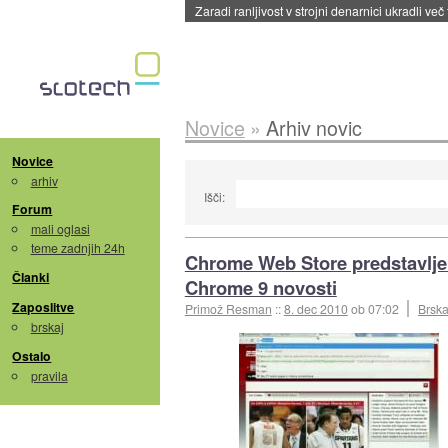
Zaradi ranljivost v strojni denarnici ukradli več
Novice
»
Arhiv novic
Novice
arhiv
Išči:
Forum
mali oglasi
teme zadnjih 24h
Chrome Web Store predstavlje
Članki
Chrome 9 novosti
Zaposlitve
Primož Resman
::
8. dec 2010
ob 07:02
Brska
brskaj
Ostalo
pravila