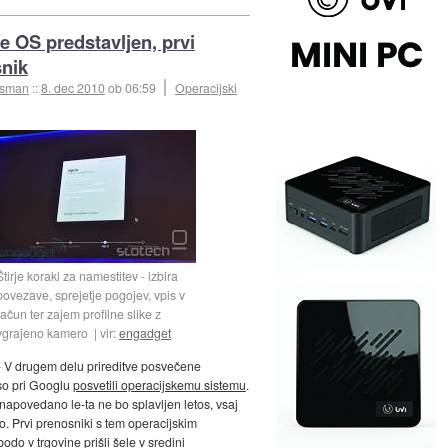
 OS predstavljen, prvi
nik
esman
::
8. dec 2010
ob 06:59
Operacijski
Štirje koraki za namestitev - izbira
povezave, sprejetje pogojev, vpis v
račun ter zajem profilne slike z
vgrajeno kamero
vir:
engadget
 V drugem delu prireditve posvečene
o pri Googlu
posvetili operacijskemu sistemu
.
 napovedano le-ta ne bo splavljen letos, vsaj
. Prvi prenosniki s tem operacijskim
do v trgovine prišli šele v sredini