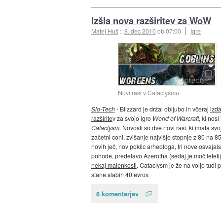
Izšla nova razširitev za WoW
Matej Huš
::
8. dec 2010
ob 07:00
Igre
Novi rasi v Cataclysmu
Slo-Tech
- Blizzard je držal obljubo in včeraj
izda
razširite
v za svojo igro
World of Warcraft
, ki nosi
Cataclysm
. Novosti so dve novi rasi, ki imata svoj
začetni coni, zvišanje najvišje stopnje z 80 na 
novih ječ, nov poklic arheologa, tri nove osvajal
pohode, predelavo Azerotha (sedaj je moč leteti
nekaj malenkosti
. Cataclysm je že na voljo tudi p
stane slabih 40 evrov.
6 komentarjev