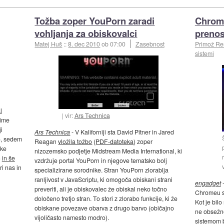
Tožba zoper YouPorn zaradi
Chrome
vohljanja za obiskovalci
prenos
Matej Huš
::
8. dec 2010
ob 07:00
Zasebnost
Primož R
sistemi
l
vir:
Ars Technica
 ime
i
Ars Technica
- V Kaliforniji sta David Pitner in Jared
85, sedem
Reagan
vložila tožbo
(
PDF-datoteka
) zoper
ske
nizozemsko podjetje Midstream Media International, ki
)
in še
vzdržuje portal YouPorn in njegove tematsko bolj
ri nas in
specializirane sorodnike. Stran YouPorn zlorablja
ranljivost v JavaScriptu, ki omogoča obiskani strani
engadget
-
preveriti, ali je obiskovalec že obiskal neko točno
Chromeu s
določeno tretjo stran. To stori z zlorabo funkcije, ki že
Kot je bilo
obiskane povezave obarva z drugo barvo (običajno
ne obsežno
vijoličasto namesto modro).
sistemom bo