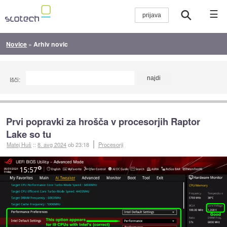
☰
Novice
»
Arhiv novic
Išči:
Prvi popravki za hrošča v procesorjih Raptor
Lake so tu
Matej Huš
::
8. avg 2024
ob 23:18
Procesorji