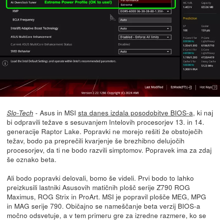
- Asus in MSI
sta danes izdala posodobitve BIOS-a
, ki naj
Slo-Tech
bi odpravili težave s sesuvanjem Intelovih procesorjev 13. in 14.
generacije Raptor Lake. Popravki ne morejo rešiti že obstoječih
težav, bodo pa preprečili kvarjenje še brezhibno delujočih
procesorjev, da ti ne bodo razvili simptomov. Popravek ima za zdaj
še oznako beta.
Ali bodo popravki delovali, bomo še videli. Prvi bodo to lahko
preizkusili lastniki Asusovih matičnih plošč serije Z790 ROG
Maximus, ROG Strix in ProArt. MSI je popravil plošče MEG, MPG
in MAG serije 790. Običajno se nameščanje beta verzij BIOS-a
močno odsvetuje, a v tem primeru gre za izredne razmere, ko se