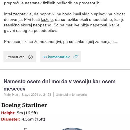
preprečuje nastanek fizičnih poškodb na procesorjih.
Intel zagotavlja, da popravki ne bodo imeli vidnih vplivov na hitrost
delovanja. Prvi testi
kažejo
, da so razlike okoli enoodstotne, kar je
resnično skoraj neopazno. So pa merljive nižje napetosti, kar je
glavni razlog za posodobitev.
Procesorji, ki so že nezanesljivi, pa se lahko zgolj zamenjajo....
33 komentarjev
Preberi več
Namesto osem dni morda v vesolju kar osem
mesecev
Matej Huš
::
8. avg 2024
ob 21:23
Znanost in tehnologija