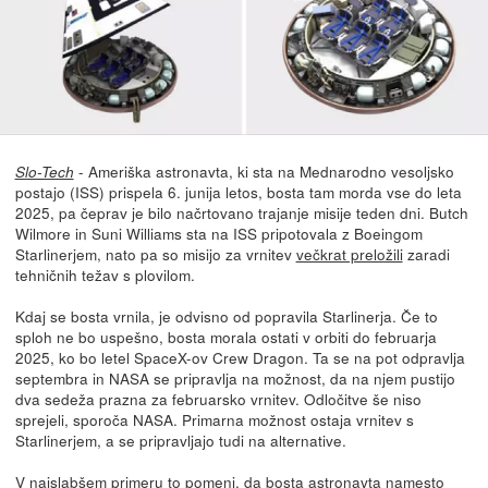
- Ameriška astronavta, ki sta na Mednarodno vesoljsko
Slo-Tech
postajo (ISS) prispela 6. junija letos, bosta tam morda vse do leta
2025, pa čeprav je bilo načrtovano trajanje misije teden dni. Butch
Wilmore in Suni Williams sta na ISS pripotovala z Boeingom
Starlinerjem, nato pa so misijo za vrnitev
večkrat preložili
zaradi
tehničnih težav s plovilom.
Kdaj se bosta vrnila, je odvisno od popravila Starlinerja. Če to
sploh ne bo uspešno, bosta morala ostati v orbiti do februarja
2025, ko bo letel SpaceX-ov Crew Dragon. Ta se na pot odpravlja
septembra in NASA se pripravlja na možnost, da na njem pustijo
dva sedeža prazna za februarsko vrnitev. Odločitve še niso
sprejeli, sporoča NASA. Primarna možnost ostaja vrnitev s
Starlinerjem, a se pripravljajo tudi na alternative.
V najslabšem primeru to pomeni, da bosta astronavta namesto