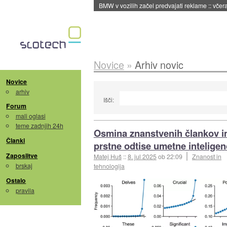
BMW v vozilih začel predvajati reklame
::
včera
Novice
»
Arhiv novic
Novice
arhiv
Išči:
Forum
mali oglasi
teme zadnjih 24h
Osmina znanstvenih člankov 
Članki
prstne odtise umetne intelige
Zaposlitve
Matej Huš
::
8. jul 2025
ob 22:09
Znanost in
brskaj
tehnologija
Ostalo
pravila