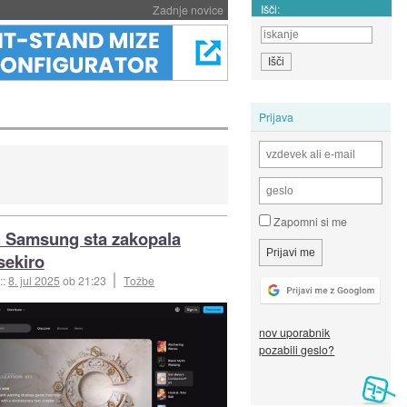
Išči:
Zadnje novice
Prijava
Zapomni si me
n Samsung sta zakopala
sekiro
::
8. jul 2025
ob 21:23
Tožbe
nov uporabnik
pozabili geslo?