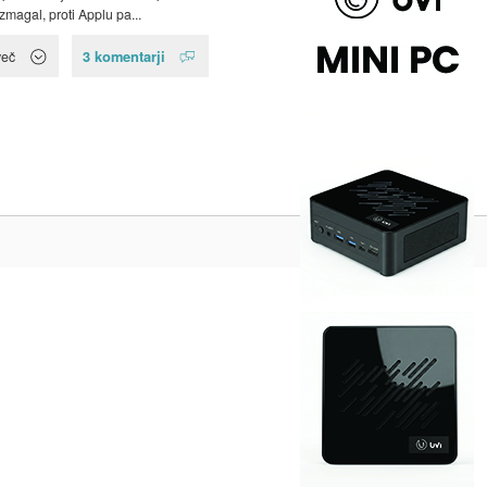
zmagal, proti Applu pa...
3 komentarji
več
Na vrh ^