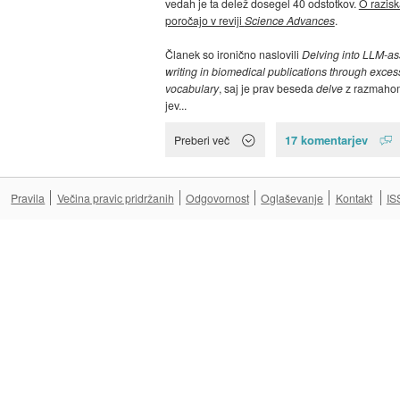
vedah je ta delež dosegel 40 odstotkov.
O razisk
poročajo v reviji
Science Advances
.
Članek so ironično naslovili
Delving into LLM-as
writing in biomedical publications through exces
vocabulary
, saj je prav beseda
delve
z razmaho
jev...
17 komentarjev
Preberi več
Pravila
Večina pravic pridržanih
Odgovornost
Oglaševanje
Kontakt
IS