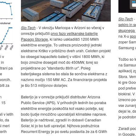
Slo-Tech
-
sekiro in 
Slo-Tech
- V okrožju Maricopa v Arizoni so včeraj v
skupnega 
omrežje priključili
prvo fazo velikanske baterije
na X-u
spo
Papago Storage
, ki lahko uskladišči 1200 MWh
zoper Sams
električne energije. To ustreza proizvodnji jedrski
Samsung us
elektrarne Krško v približno dveh urah. Celoten projekt
i v
bo obsegal kapaciteto baterij v višini 1800 MWh, ki
Tožbo so te
 in
bojo zmožne dosegati moč do 450MW, torej so
na Samsun
trani pa
projektirane po "standardu štirih ur". Poleg
aplikacij 
be
baterijskega sistema bo stala še sončna elektrarna z
Stora. Vem
vorcih.
nazivno močjo 150 MW AC. Za financiranje projekta
ki gre Goo
iti za
je šlo 513 milijonov dolarjev.
pod pretve
blokiral. 
n
Baterijo je v omrežje priključil distributer Arizona
izrecno po
i 15
Public Service (APS). V prihodnjih tednih bo poraba
vse zunanje
električne energije poskočila kot vsako poletje, saj
dejal le, 
i v letih
bodo ljudje množično uporabljali klimatske naprave.
je podrobn
lo, da
Baterijo je načrtoval, zgradil in dobavil Canadian
ši meri
Solar, ki jo bo tudi upravljal. Njihova podružnica
Zaradi pod
erih
Recurrent Energy je po svetu postavila že za 6 GWh
in Google, 