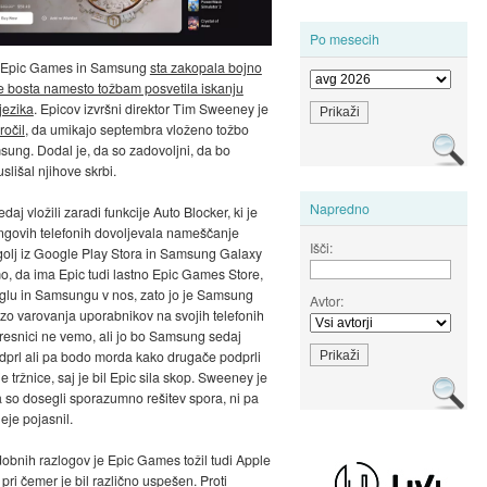
Po mesecih
 Epic Games in Samsung
sta zakopala bojno
se bosta namesto tožbam posvetila iskanju
jezika
. Epicov izvršni direktor Tim Sweeney je
ročil
, da umikajo septembra vloženo tožbo
ung. Dodal je, da so zadovoljni, da bo
lišal njihove skrbi.
Napredno
daj vložili zaradi funkcije Auto Blocker, ki je
govih telefonih dovoljevala nameščanje
Išči:
zgolj iz Google Play Stora in Samsung Galaxy
o, da ima Epic tudi lastno Epic Games Store,
glu in Samsungu v nos, zato jo je Samsung
Avtor:
zo varovanja uporabnikov na svojih telefonih
V resnici ne vemo, ali jo bo Samsung sedaj
dprl ali pa bodo morda kako drugače podprli
 tržnice, saj je bil Epic sila skop. Sweeney je
da so dosegli sporazumno rešitev spora, ni pa
eje pojasnil.
obnih razlogov je Epic Games tožil tudi Apple
pri čemer je bil različno uspešen. Proti