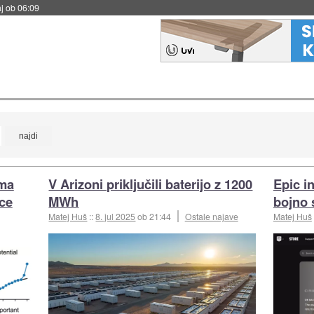
j ob 06:09
ima
V Arizoni priključili baterijo z 1200
Epic i
nce
MWh
bojno 
Matej Huš
::
8. jul 2025
ob 21:44
Ostale najave
Matej Huš