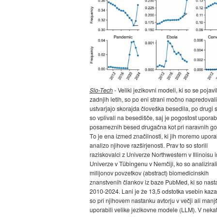
Slo-Tech
- Veliki jezikovni modeli, ki so se pojavil
zadnjih letih, so po eni strani močno napredovali
ustvarjajo skorajda človeška besedila, po drugi s
so vplivali na besedišče, saj je pogostost upora
posameznih besed drugačna kot pri naravnih go
To je ena izmed značilnosti, ki jih moremo uporab
analizo njihove razširjenosti. Prav to so storili
raziskovalci z Univerze Northwestern v Illinoisu i
Univerze v Tübingenu v Nemčiji, ko so analiziral
milijonov povzetkov (abstract) biomedicinskih
znanstvenih člankov iz baze PubMed, ki so nastal
2010-2024. Lani je že 13,5 odstotka vsebin kaza
so pri njihovem nastanku avtorju v večji ali manj
uporabili velike jezikovne modele (LLM). V nekat