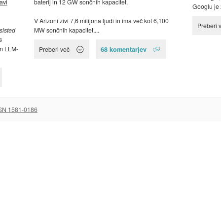
avi
baterij in 12 GW sončnih kapacitet.
Googlu je 
V Arizoni živi 7,6 milijona ljudi in ima več kot 6,100
Preberi 
sisted
MW sončnih kapacitet,...
s
m LLM-
68 komentarjev
Preberi več
SN 1581-0186