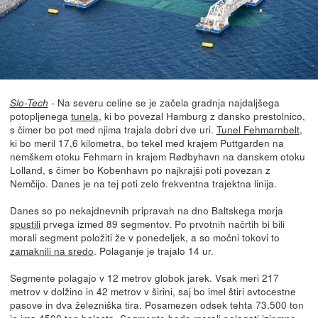
- Na severu celine se je začela gradnja najdaljšega
Slo-Tech
potopljenega
tunela
, ki bo povezal Hamburg z dansko prestolnico,
s čimer bo pot med njima trajala dobri dve uri.
Tunel Fehmarnbelt
,
ki bo meril 17,6 kilometra, bo tekel med krajem Puttgarden na
nemškem otoku Fehmarn in krajem Rødbyhavn na danskem otoku
Lolland, s čimer bo Kobenhavn po najkrajši poti povezan z
Nemčijo. Danes je na tej poti zelo frekventna trajektna linija.
Danes so po nekajdnevnih pripravah na dno Baltskega morja
spustili
prvega izmed 89 segmentov. Po prvotnih načrtih bi bili
morali segment položiti že v ponedeljek, a so močni tokovi to
zamaknili na sredo
. Polaganje je trajalo 14 ur.
Segmente polagajo v 12 metrov globok jarek. Vsak meri 217
metrov v dolžino in 42 metrov v širini, saj bo imel štiri avtocestne
pasove in dva železniška tira. Posamezen odsek tehta 73.500 ton