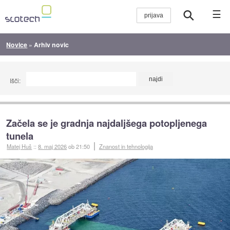
☰
Novice
»
Arhiv novic
Išči:
Začela se je gradnja najdaljšega potopljenega
tunela
Matej Huš
::
8. maj 2026
ob 21:50
Znanost in tehnologija