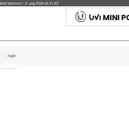
 tisoč bitcoinov
::
3. avg 2026 ob 21:43