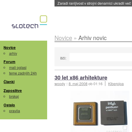
Zaradi ranljivost v strojni denarnici ukradli več
Novice
»
Arhiv novic
Novice
arhiv
Išči:
Forum
mali oglasi
teme zadnjih 24h
30 let x86 arhitekture
Članki
woody
::
8. maj 2008
ob 01:16
Kiberpipa
Zaposlitve
brskaj
Ostalo
pravila