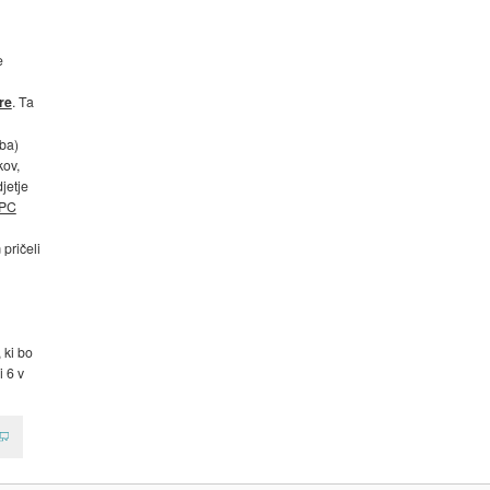
e
re
. Ta
ba)
kov,
jetje
 PC
pričeli
, ki bo
i 6 v