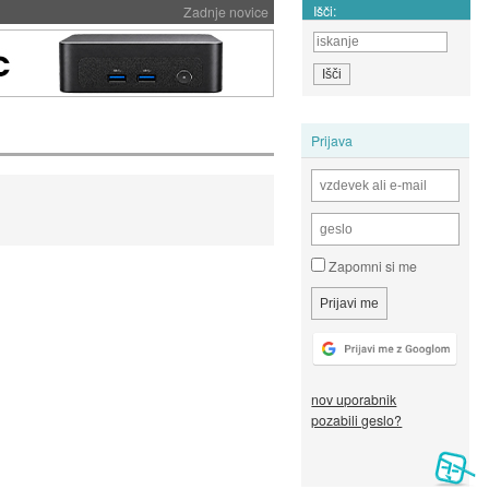
Išči:
Zadnje novice
Prijava
Zapomni si me
nov uporabnik
pozabili geslo?