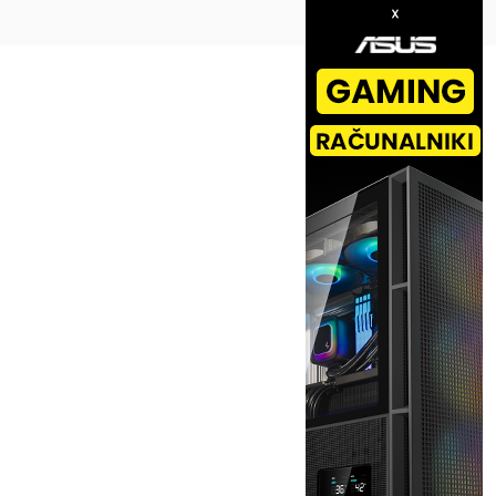
Na vrh ^