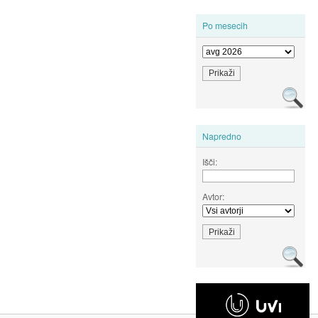
Po mesecih
Napredno
Išči:
Avtor: