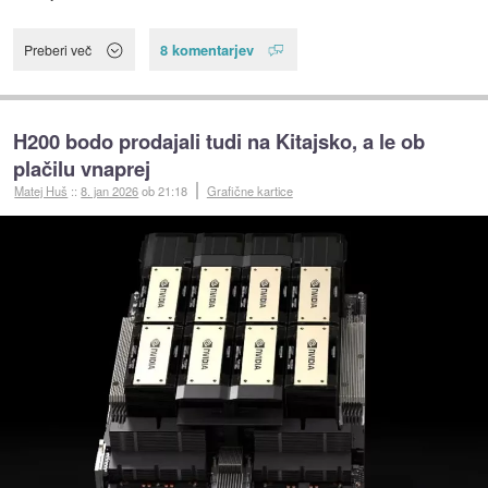
8 komentarjev
Preberi več
H200 bodo prodajali tudi na Kitajsko, a le ob
plačilu vnaprej
Matej Huš
::
8. jan 2026
ob 21:18
Grafične kartice