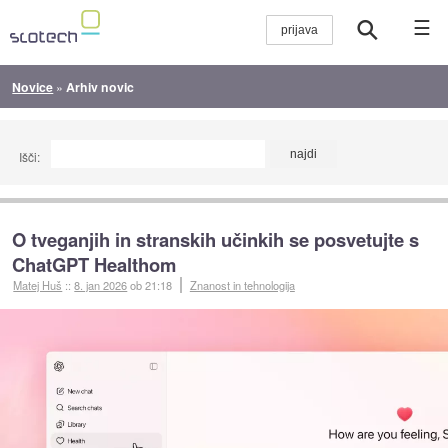
☰
Novice
»
Arhiv novic
Išči:
O tveganjih in stranskih učinkih se posvetujte s
ChatGPT Healthom
Matej Huš
::
8. jan 2026
ob 21:18
Znanost in tehnologija