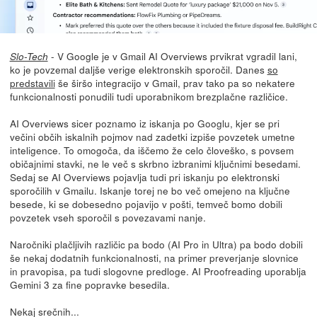
- V Google je v Gmail AI Overviews prvikrat vgradil lani,
Slo-Tech
ko je povzemal daljše verige elektronskih sporočil. Danes
so
predstavili
še širšo integracijo v Gmail, prav tako pa so nekatere
funkcionalnosti ponudili tudi uporabnikom brezplačne različice.
AI Overviews sicer poznamo iz iskanja po Googlu, kjer se pri
večini občih iskalnih pojmov nad zadetki izpiše povzetek umetne
inteligence. To omogoča, da iščemo že celo človeško, s povsem
običajnimi stavki, ne le več s skrbno izbranimi ključnimi besedami.
Sedaj se AI Overviews pojavlja tudi pri iskanju po elektronski
sporočilih v Gmailu. Iskanje torej ne bo več omejeno na ključne
besede, ki se dobesedno pojavijo v pošti, temveč bomo dobili
povzetek vseh sporočil s povezavami nanje.
Naročniki plačljivih različic pa bodo (AI Pro in Ultra) pa bodo dobili
še nekaj dodatnih funkcionalnosti, na primer preverjanje slovnice
in pravopisa, pa tudi slogovne predloge. AI Proofreading uporablja
Gemini 3 za fine popravke besedila.
Nekaj srečnih...