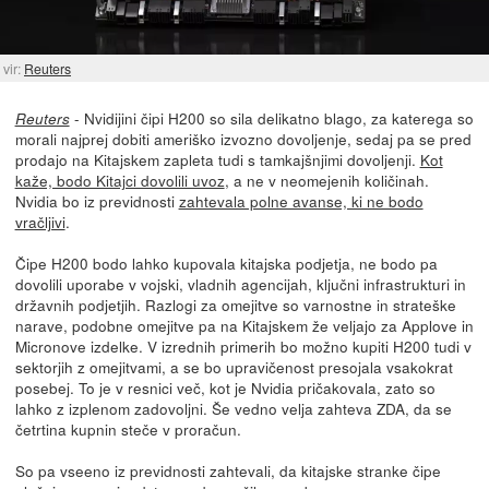
vir:
Reuters
- Nvidijini čipi H200 so sila delikatno blago, za katerega so
Reuters
morali najprej dobiti ameriško izvozno dovoljenje, sedaj pa se pred
prodajo na Kitajskem zapleta tudi s tamkajšnjimi dovoljenji.
Kot
kaže, bodo Kitajci dovolili uvoz
, a ne v neomejenih količinah.
Nvidia bo iz previdnosti
zahtevala polne avanse, ki ne bodo
vračljivi
.
Čipe H200 bodo lahko kupovala kitajska podjetja, ne bodo pa
dovolili uporabe v vojski, vladnih agencijah, ključni infrastrukturi in
državnih podjetjih. Razlogi za omejitve so varnostne in strateške
narave, podobne omejitve pa na Kitajskem že veljajo za Applove in
Micronove izdelke. V izrednih primerih bo možno kupiti H200 tudi v
sektorjih z omejitvami, a se bo upravičenost presojala vsakokrat
posebej. To je v resnici več, kot je Nvidia pričakovala, zato so
lahko z izplenom zadovoljni. Še vedno velja zahteva ZDA, da se
četrtina kupnin steče v proračun.
So pa vseeno iz previdnosti zahtevali, da kitajske stranke čipe