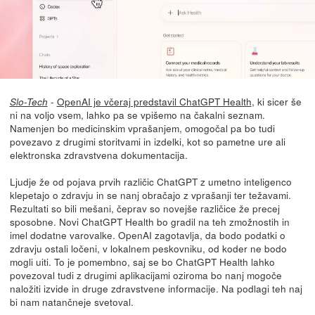
-
OpenAI je včeraj predstavil ChatGPT Health
, ki sicer še
Slo-Tech
ni na voljo vsem, lahko pa se vpišemo na čakalni seznam.
Namenjen bo medicinskim vprašanjem, omogočal pa bo tudi
povezavo z drugimi storitvami in izdelki, kot so pametne ure ali
elektronska zdravstvena dokumentacija.
Ljudje že od pojava prvih različic ChatGPT z umetno inteligenco
klepetajo o zdravju in se nanj obračajo z vprašanji ter težavami.
Rezultati so bili mešani, čeprav so novejše različice že precej
sposobne. Novi ChatGPT Health bo gradil na teh zmožnostih in
imel dodatne varovalke. OpenAI zagotavlja, da bodo podatki o
zdravju ostali ločeni, v lokalnem peskovniku, od koder ne bodo
mogli uiti. To je pomembno, saj se bo ChatGPT Health lahko
povezoval tudi z drugimi aplikacijami oziroma bo nanj mogoče
naložiti izvide in druge zdravstvene informacije. Na podlagi teh naj
bi nam natančneje svetoval.