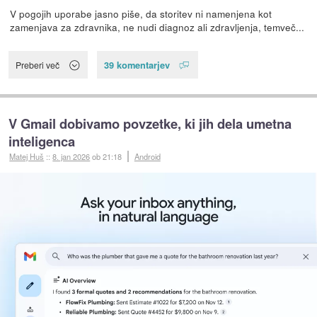
V pogojih uporabe jasno piše, da storitev ni namenjena kot
zamenjava za zdravnika, ne nudi diagnoz ali zdravljenja, temveč...
39 komentarjev
Preberi več
V Gmail dobivamo povzetke, ki jih dela umetna
inteligenca
Matej Huš
::
8. jan 2026
ob 21:18
Android