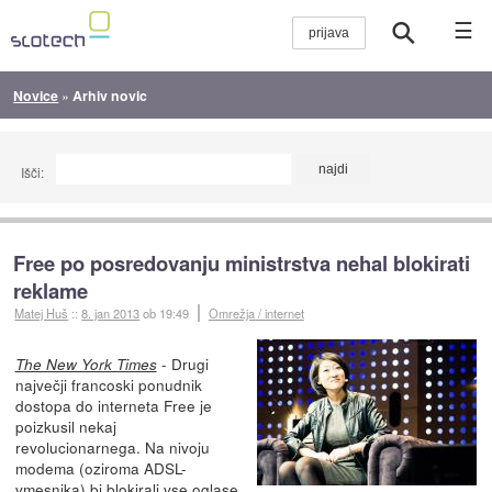
☰
Novice
»
Arhiv novic
Išči:
Free po posredovanju ministrstva nehal blokirati
reklame
Matej Huš
::
8. jan 2013
ob 19:49
Omrežja / internet
- Drugi
The New York Times
največji francoski ponudnik
dostopa do interneta Free je
poizkusil nekaj
revolucionarnega. Na nivoju
modema (oziroma ADSL-
vmesnika) bi blokirali vse oglase,