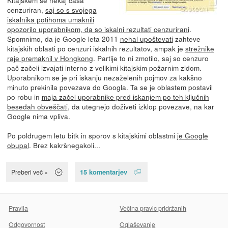
cenzuriran,
saj so s svojega
iskalnika potihoma umaknili
opozorilo uporabnikom, da so iskalni rezultati cenzurirani
.
Spomnimo, da je Google leta 2011
nehal upoštevati
zahteve
kitajskih oblasti po cenzuri iskalnih rezultatov, ampak je
strežnike
raje premaknil v Hongkong
. Partije to ni zmotilo, saj so cenzuro
pač začeli izvajati interno z velikimi kitajskim požarnim zidom.
Uporabnikom se je pri iskanju nezaželenih pojmov za kakšno
minuto prekinila povezava do Googla. Ta se je oblastem postavil
po robu in
maja začel uporabnike pred iskanjem po teh ključnih
besedah obveščati
, da utegnejo doživeti izklop povezave, na kar
Google nima vpliva.
Po poldrugem letu bitk in sporov s kitajskimi oblastmi
je Google
obupal
. Brez kakršnegakoli...
15 komentarjev
Preberi več »
Pravila
Večina pravic pridržanih
Odgovornost
Oglaševanje