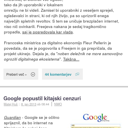
tako da jih uporabniki v lokalnem
omrežju ne bi videli. Zamisel bi uporabniki z veseljem sprejeli,
oglaševalci in strani, ki od njih živijo, pa so uprizorili enega
največjih spletnih revoltov. S tem se uničuje brezplačen internet,
niso nič ovinkarili. Freejeva nakana je sedaj tragikomično
propadla,
saj je posredovala kar vlada
.
Francoska ministrica za digitalno ekonomijo Fleur Pellerin je
povedala, da se je pogovorila s Freejem in ga prepričala, da
projekt ukinejo. Dejala je, da "
noben deležnik ne more samovoljno
".
Takšna...
ogroziti digitalnega ekosistema
44 komentarjev
Preberi več »
Google popustil kitajski cenzuri
Matej Huš
::
8. jan 2013
ob 08:44
NWO
- Google se je očitno
Guardian
sprijaznil, da bo internet na
Kitajskem še nekaj časa