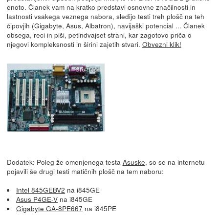
enoto. Članek vam na kratko predstavi osnovne značilnosti in
lastnosti vsakega veznega nabora, sledijo testi treh plošč na teh
čipovjih (Gigabyte, Asus, Albatron), navijaški potencial ... Članek
obsega, reci in piši, petindvajset strani, kar zagotovo priča o
njegovi kompleksnosti in širini zajetih stvari.
Obvezni klik!
Dodatek: Poleg že omenjenega testa
Asuske
, so se na internetu
pojavili še drugi testi matičnih plošč na tem naboru:
Intel 845GEBV2
na i845GE
Asus P4GE-V
na i845GE
Gigabyte GA-8PE667
na i845PE