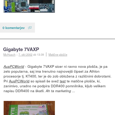
0 komentarjev
Gigabyte 7VAXP
McHusch
::
7. okt 2002
ob 13:39
Matične plošče
- Gigabyte 7VAXP sicer ni ravno nova plošča, je pa
AusPCWorld
zelo popularna, saj ima trenutno najnovejši čipset za Athlon
procesorje tj. KT400, ter je do zob obložena z različnimi dobrotami.
Pri
AusPCWorld
so spisali še svež
test
te matične plošče, ki,
zanimivo, uradno ne podpira DDR400 pomnilnika, kljub velikem
napisu DDR400 na škatli.
Ah ta marketing ...