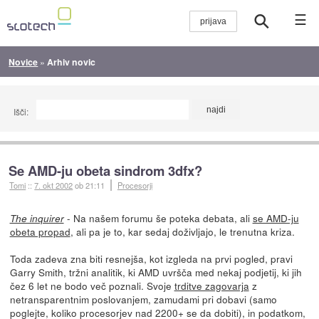
☰
Novice
»
Arhiv novic
Išči:
Se AMD-ju obeta sindrom 3dfx?
Tomi
::
7. okt 2002
ob 21:11
Procesorji
- Na našem forumu še poteka debata, ali
se AMD-ju
The inquirer
obeta propad
, ali pa je to, kar sedaj doživljajo, le trenutna kriza.
Toda zadeva zna biti resnejša, kot izgleda na prvi pogled, pravi
Garry Smith, tržni analitik, ki AMD uvršča med nekaj podjetij, ki jih
čez 6 let ne bodo več poznali. Svoje
trditve zagovarja
z
netransparentnim poslovanjem, zamudami pri dobavi (samo
poglejte, koliko procesorjev nad 2200+ se da dobiti), in podatkom,