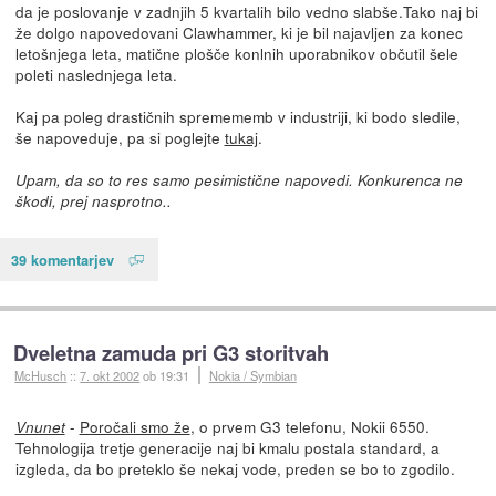
da je poslovanje v zadnjih 5 kvartalih bilo vedno slabše.Tako naj bi
že dolgo napovedovani Clawhammer, ki je bil najavljen za konec
letošnjega leta, matične plošče konlnih uporabnikov občutil šele
poleti naslednjega leta.
Kaj pa poleg drastičnih spremememb v industriji, ki bodo sledile,
še napoveduje, pa si poglejte
tukaj
.
Upam, da so to res samo pesimistične napovedi. Konkurenca ne
škodi, prej nasprotno..
39 komentarjev
Dveletna zamuda pri G3 storitvah
McHusch
::
7. okt 2002
ob 19:31
Nokia / Symbian
-
Poročali smo že
, o prvem G3 telefonu, Nokii 6550.
Vnunet
Tehnologija tretje generacije naj bi kmalu postala standard, a
izgleda, da bo preteklo še nekaj vode, preden se bo to zgodilo.