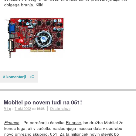
dolgega branja.
Klik!
3 komentarji
Mobitel po novem tudi na 051!
V-i-p
::
7. okt 2002
ob 16:06
Ostale najave
- Po poročanju časnika
Finance
, bo družba Mobitel že
Finance
konec tega, ali v začetku naslednjega meseca dala v uporabo
novo omrežno skupino, 051. Za ta miljonček novih številk bo