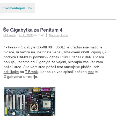
0 komentarjev
Še Gigabytka za Penitum 4
McHusch
::
7. okt 2002
ob 13:43
Matične plošče
- Gigabyte GA-8IHXP (850E) je uradno ime matične
t - break
plošče, ki bazira na, ne boste verjeli, Intelovem i850E čipovju, ki
podpira RAMBUS pomnilnik oznak PC800 ter PC1066. Plošča
ponuja, kot smo od Gigabyta že vajeni, skorajda vse kar vam
poželi srce. Ako vam srce poželi test omenjene plošče, brž
odklikajte
na
T-Break
, kjer so za vas spisali obširen
test
te
Gigabytove umetnije.