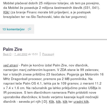
Mobitel plačeval dobrih 25 milijonov tolarjev, ob tem pa povejmo,
da Mobitel že poseduje 2 milijona šestmestnih številk (031, 041).
Klik!
(za branje Financ morate biti prijavljeni, a je postopek
brezplačen ter ne-Slo-Techovski, tako da kar pogumno)
13 komentarjev
Palm Zire
Beat-O
::
7. okt 2002
ob 15:51
Procesorji
- Palm je končno izdal Palm Zire, nov dlančnik,
več strani
namenjen manj zahtevnim kupcem. V ZDA stane le 99 zelencev,
kar v tolarjih znese približno 23 tisočakov. Poganja ga Motorolin 16
MHz Dragonball procesor, premore pa 2 MB pomnilnika. Na
napravi teče Palm OS 4.1, tehta pa le 109 gramov, z merami 11.2
x 7.4 x 1.6 cm. Na računalnik ga lahko priključimo preko USBja in
IR povezave. S tem dlančnikom namerava Palm pridobiti nove
uporabnike dlančnikov, ki bodo verjetno kasneje kupili močnejši
dlančnik - seveda pri njih [:D].
Klik
,
klik
,
klik
ter
uradni klik
.