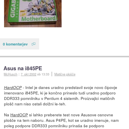
0 komentarjev
Asus na i845PE
McHusch
::
7. okt 2002
ob 13:33
Matične plošče
- Intel je danes uradno predstavil svoje novo čipovje
HardOCP
imenovano i845PE, ki je končno prineslo tudi uradno podporo
DDR333 pomnilniku v Pentium 4 sistemih. Proizvajlci matičnih
plošč nam niso ostali dolžni le-teh.
Na
HardOCP
si lahko preberete test nove Asusove osnovne
plošče na tem naboru. Asus P4PE, kot se uradno imenuje, nam
poleg podpore DDR333 pomnilniku prinaša še podporo