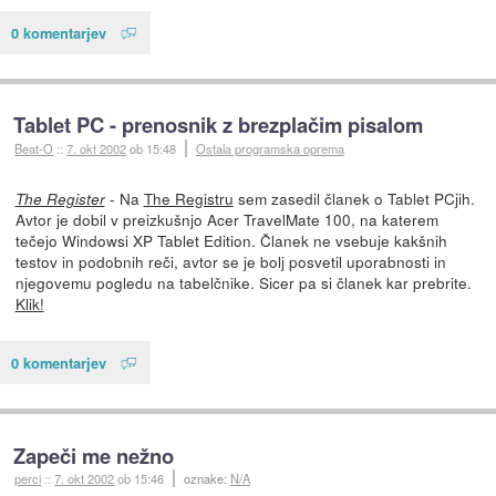
0 komentarjev
Tablet PC - prenosnik z brezplačim pisalom
Beat-O
::
7. okt 2002
ob 15:48
Ostala programska oprema
- Na
The Registru
sem zasedil članek o Tablet PCjih.
The Register
Avtor je dobil v preizkušnjo Acer TravelMate 100, na katerem
tečejo Windowsi XP Tablet Edition. Članek ne vsebuje kakšnih
testov in podobnih reči, avtor se je bolj posvetil uporabnosti in
njegovemu pogledu na tabelčnike. Sicer pa si članek kar prebrite.
Klik!
0 komentarjev
Zapeči me nežno
perci
::
7. okt 2002
ob 15:46
oznake:
N/A