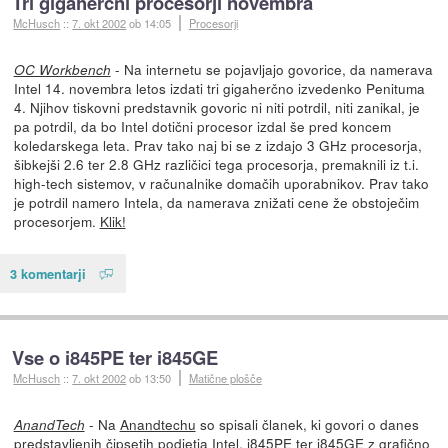
Tri gigaherčni procesorji novembra
McHusch
::
7. okt 2002
ob 14:05
Procesorji
- Na internetu se pojavljajo govorice, da namerava
OC Workbench
Intel 14. novembra letos izdati tri gigaherčno izvedenko Penituma
4. Njihov tiskovni predstavnik govoric ni niti potrdil, niti zanikal, je
pa potrdil, da bo Intel dotični procesor izdal še pred koncem
koledarskega leta. Prav tako naj bi se z izdajo 3 GHz procesorja,
šibkejši 2.6 ter 2.8 GHz različici tega procesorja, premaknili iz t.i.
high-tech sistemov, v računalnike domačih uporabnikov. Prav tako
je potrdil namero Intela, da namerava znižati cene že obstoječim
procesorjem.
Klik!
3 komentarji
Vse o i845PE ter i845GE
McHusch
::
7. okt 2002
ob 13:50
Matične plošče
- Na
Anandtechu
so spisali članek, ki govori o danes
AnandTech
predstavljenih čipsetih podjetja Intel, i845PE ter i845GE z grafično