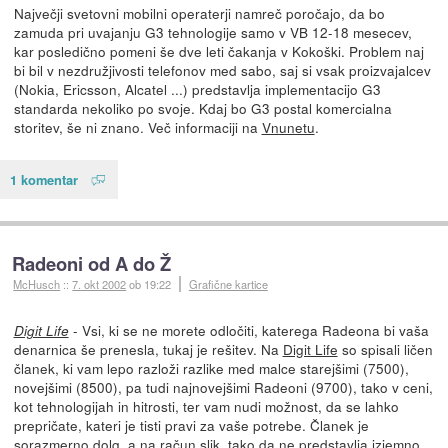
Največji svetovni mobilni operaterji namreč poročajo, da bo
zamuda pri uvajanju G3 tehnologije samo v VB 12-18 mesecev,
kar posledično pomeni še dve leti čakanja v Kokoški. Problem naj
bi bil v nezdružjivosti telefonov med sabo, saj si vsak proizvajalcev
(Nokia, Ericsson, Alcatel ...) predstavlja implementacijo G3
standarda nekoliko po svoje. Kdaj bo G3 postal komercialna
storitev, še ni znano. Več informaciji na
Vnunetu
.
1 komentar
Radeoni od A do Ž
McHusch
::
7. okt 2002
ob 19:22
Grafične kartice
- Vsi, ki se ne morete odločiti, katerega Radeona bi vaša
Digit Life
denarnica še prenesla, tukaj je rešitev. Na
Digit Life
so spisali ličen
članek, ki vam lepo razloži razlike med malce starejšimi (7500),
novejšimi (8500), pa tudi najnovejšimi Radeoni (9700), tako v ceni,
kot tehnologijah in hitrosti, ter vam nudi možnost, da se lahko
prepričate, kateri je tisti pravi za vaše potrebe. Članek je
sorazmerno dolg, a na račun slik, tako da ne predstavlja izjemno