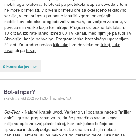
mobilnega telefona. Teletekst po protokolu wap se seveda s tem
ne more primerjati. V prvem primeru gre za okleščeno tekstovno
verzijo, v tem primeru pa boste lastniki zgoraj omenjenih
mobilnikov teletekst pregledovali v barvah, na večjem zaslonu, v
povečavi in veliko lažje ter hitreje. Programčič pozna teletekst iz
19 držav, izbirate lahko izmed 60 TV kanali, med njimi je pa tudi TV
Slovenija, kar je pohvalno. Program lahko brezplačno uporabljate
21 dni. Za uradno novico
klik tukaj
, za dolvleko pa
tukaj
,
tukaj
,
tukaj
ali pa
tukaj!
0 komentarjev
Bot-stripar?
sketch
::
7. okt 2002
ob 15:35
oznake:
N/A
- Najprej kratek uvod. Verjetno vsi poznate načelo "milijon
Slo-Tech
opic" - gre se preprosto za to, da če posadimo vsako izmed
milijona opic za svoj pisalni stroj, kjer naključno tolčejo po
tipkovnici in dovolj dolgo čakamo, bo ena izmed njih nekoč
napisala Hamleta (ali pa neko drugo literarno delo). Gre pač za