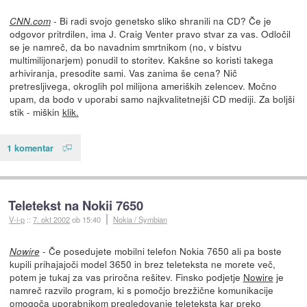
- Bi radi svojo genetsko sliko shranili na CD? Če je
CNN.com
odgovor pritrdilen, ima J. Craig Venter pravo stvar za vas. Odločil
se je namreč, da bo navadnim smrtnikom (no, v bistvu
multimilijonarjem) ponudil to storitev. Kakšne so koristi takega
arhiviranja, presodite sami. Vas zanima še cena? Nič
pretresljivega, okroglih pol milijona ameriških zelencev. Močno
upam, da bodo v uporabi samo najkvalitetnejši CD mediji. Za boljši
stik - miškin
klik.
1 komentar
Teletekst na Nokii 7650
V-i-p
::
7. okt 2002
ob 15:40
Nokia / Symbian
- Če posedujete mobilni telefon Nokia 7650 ali pa boste
Nowire
kupili prihajajoči model 3650 in brez teleteksta ne morete več,
potem je tukaj za vas priročna rešitev. Finsko podjetje
Nowire
je
namreč razvilo program, ki s pomočjo brezžične komunikacije
omogoča uporabnikom pregledovanje teleteksta kar preko