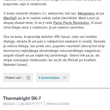
preprosto vajo iz verjetnosti.
V svetu mrežnih stripkov (t.i. webcomic, kot npr.
Megatokyo
ali pa
MacHall
) pa je to načelo nekdo začel izkoriščati. Mark Levin je
skupaj zbasal stvar, ki se ji reče
Pants Pants Revolution
, ki sicer
nima blage veze z naslovom, je pa vseeno zanimiva.
Gre za bota, ki spremlja določen IRC kanal, reže ven koščke
dialoga, skripta jih pa pari z naključnimi osebami in ozadji. Seveda
je večina tistega, kar pride ven, popolen nesmisel (skoraj kot strip
domnevno najboljšega slovenskega računalniškega magazina) -
ampak včasih se pa najde kaj zanimivega. Glavni trik pa je, da
stripe ocenjujejo obiskovalci, ter se jih da filtrirati po kvaliteti.
Nekateri izmed...
5 komentarjev
Preberi več »
Thermalright SK-7
McHusch
::
7. okt 2002
ob 15:13
Hlajenje in navijanje