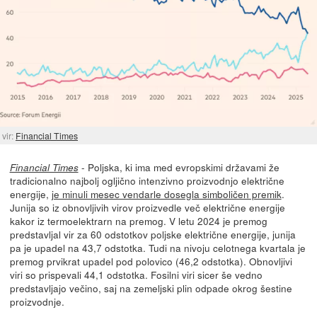
vir:
Financial Times
- Poljska, ki ima med evropskimi državami že
Financial Times
tradicionalno najbolj ogljično intenzivno proizvodnjo električne
energije,
je minuli mesec vendarle dosegla simboličen premik
.
Junija so iz obnovljivih virov proizvedle več električne energije
kakor iz termoelektrarn na premog. V letu 2024 je premog
predstavljal vir za 60 odstotkov poljske električne energije, junija
pa je upadel na 43,7 odstotka. Tudi na nivoju celotnega kvartala je
premog prvikrat upadel pod polovico (46,2 odstotka). Obnovljivi
viri so prispevali 44,1 odstotka. Fosilni viri sicer še vedno
predstavljajo večino, saj na zemeljski plin odpade okrog šestine
proizvodnje.