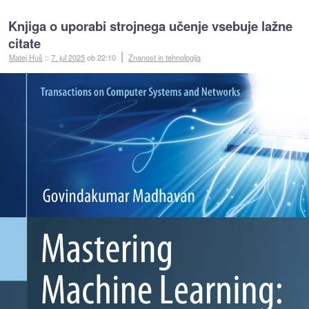
Knjiga o uporabi strojnega učenje vsebuje lažne
citate
Matej Huš
::
7. jul 2025
ob 22:10
Znanost in tehnologija