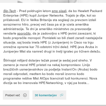
- Pred poldrugim letom
smo pisali
, da bo Hewlett Packard
Slo-Tech
Enterprise (HPE) kupil Juniper Networks. Trajalo je dlje, kot so
pričakovali. EU in Velika Britanija sta soglasji za prevzem izdali
sorazmerno hitro, precej več časa pa si je vzela ameriška
administracija. Te dni je ameriško ministrstvo za pravosodje
vendarle
sporočilo
, da je zadovoljno s HPE-jevimi zavezami, ki
bodo preprečile monopol. Pomisleki so bili zlasti zaradi nastajajoče
situacije, saj bosta imela HPE (z Juniperjem) in Cisco na trgu
omrežne opreme kar 70-odstotni tržni delež. HPE-jeva Aruba in
Juniperjev Mist sta namreč drugi in tretji igralec po tržnem deležu.
Štirinajst milijard dolarjev težak posel je sedaj pod streho. V
zameno je moral HPE pristati na nekaj kompromisov. Linijo
brezžičnih usmerjevalnikov za podjetja Instant On (Aruba) bodo
morali odprodati, medtem ko bodo morali izvorno kodo
programske rešitve Mist AIOps licencirati tudi konkurenci. Nova
divzija se bo imenovala HPE Networking, v njej pa bosta...
30 komentarjev
Preberi več