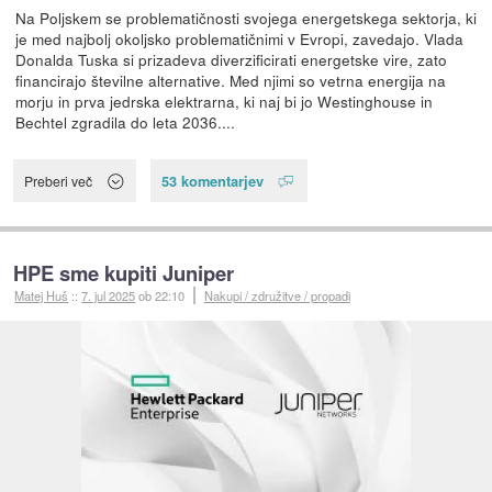
Na Poljskem se problematičnosti svojega energetskega sektorja, ki
je med najbolj okoljsko problematičnimi v Evropi, zavedajo. Vlada
Donalda Tuska si prizadeva diverzificirati energetske vire, zato
financirajo številne alternative. Med njimi so vetrna energija na
morju in prva jedrska elektrarna, ki naj bi jo Westinghouse in
Bechtel zgradila do leta 2036....
53 komentarjev
Preberi več
HPE sme kupiti Juniper
Matej Huš
::
7. jul 2025
ob 22:10
Nakupi / združitve / propadi