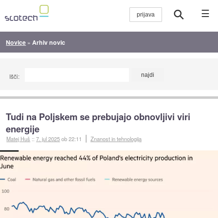
☰
Novice
»
Arhiv novic
Išči:
Tudi na Poljskem se prebujajo obnovljivi viri
energije
Matej Huš
::
7. jul 2025
ob 22:11
Znanost in tehnologija