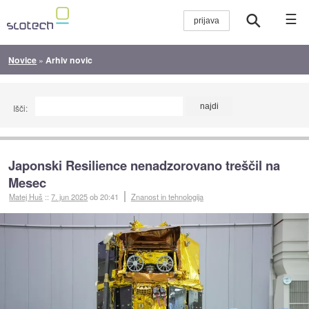
☰
Novice
»
Arhiv novic
Išči:
Japonski Resilience nenadzorovano treščil na
Mesec
Matej Huš
::
7. jun 2025
ob 20:41
Znanost in tehnologija