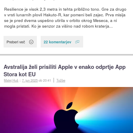
Resilience je visok 2,3 metra in tehta približno tono. Gre za drugo
v vrsti lunarnih plovil Hakuto-R, kar pomeni beli zajec. Prva misija
se je pred dvema uspešno utirila v orbito okrog Meseca, a ni
mogla pristati. Ko je senzor za višino nad robom kraterja...
22 komentarjev
Preberi več
Avstralija želi prisiliti Apple v enako odprtje App
Stora kot EU
Matej Huš
::
7. jun 2025
ob 20:41
Tožbe