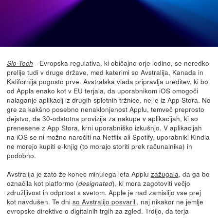
- Evropska regulativa, ki običajno orje ledino, se neredko
Slo-Tech
prelije tudi v druge države, med katerimi so Avstralija, Kanada in
Kalifornija pogosto prve. Avstralska vlada pripravlja ureditev, ki bo
od Appla enako kot v EU terjala, da uporabnikom iOS omogoči
nalaganje aplikacij iz drugih spletnih tržnice, ne le iz App Stora. Ne
gre za kakšno posebno nenaklonjenost Applu, temveč preprosto
dejstvo, da 30-odstotna provizija za nakupe v aplikacijah, ki so
prenesene z App Stora, krni uporabniško izkušnjo. V aplikacijah
na iOS se ni možno naročiti na Netflix ali Spotify, uporabniki Kindla
ne morejo kupiti e-knjig (to morajo storiti prek računalnika) in
podobno.
Avstralija je zato že konec minulega leta Applu
zažugala
, da ga bo
označila kot platformo (
), ki mora zagotoviti večjo
designated
združljivost in odprtost s svetom. Apple je nad zamislijo vse prej
kot navdušen. Te dni
so Avstralijo posvarili
, naj nikakor ne jemlje
evropske direktive o digitalnih trgih za zgled. Trdijo, da terja