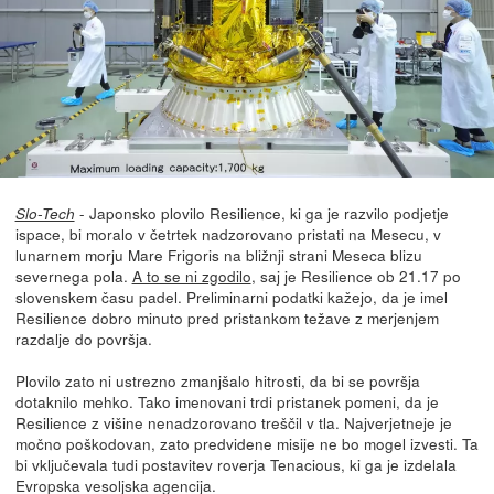
- Japonsko plovilo Resilience, ki ga je razvilo podjetje
Slo-Tech
ispace, bi moralo v četrtek nadzorovano pristati na Mesecu, v
lunarnem morju Mare Frigoris na bližnji strani Meseca blizu
severnega pola.
A to se ni zgodilo
, saj je Resilience ob 21.17 po
slovenskem času padel. Preliminarni podatki kažejo, da je imel
Resilience dobro minuto pred pristankom težave z merjenjem
razdalje do površja.
Plovilo zato ni ustrezno zmanjšalo hitrosti, da bi se površja
dotaknilo mehko. Tako imenovani trdi pristanek pomeni, da je
Resilience z višine nenadzorovano treščil v tla. Najverjetneje je
močno poškodovan, zato predvidene misije ne bo mogel izvesti. Ta
bi vključevala tudi postavitev roverja Tenacious, ki ga je izdelala
Evropska vesoljska agencija.