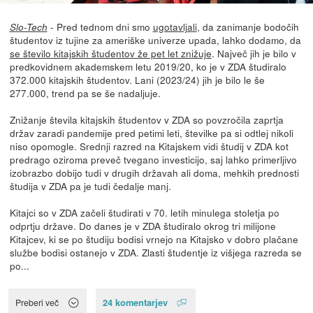
- Pred tednom dni smo
ugotavljali
, da zanimanje bodočih
Slo-Tech
študentov iz tujine za ameriške univerze upada, lahko dodamo, da
se število kitajskih študentov že pet let znižuje
. Največ jih je bilo v
predkovidnem akademskem letu 2019/20, ko je v ZDA študiralo
372.000 kitajskih študentov. Lani (2023/24) jih je bilo le še
277.000, trend pa se še nadaljuje.
Znižanje števila kitajskih študentov v ZDA so povzročila zaprtja
držav zaradi pandemije pred petimi leti, številke pa si odtlej nikoli
niso opomogle. Srednji razred na Kitajskem vidi študij v ZDA kot
predrago oziroma preveč tvegano investicijo, saj lahko primerljivo
izobrazbo dobijo tudi v drugih državah ali doma, mehkih prednosti
študija v ZDA pa je tudi čedalje manj.
Kitajci so v ZDA začeli študirati v 70. letih minulega stoletja po
odprtju države. Do danes je v ZDA študiralo okrog tri milijone
Kitajcev, ki se po študiju bodisi vrnejo na Kitajsko v dobro plačane
službe bodisi ostanejo v ZDA. Zlasti študentje iz višjega razreda se
po...
24 komentarjev
Preberi več