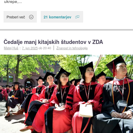
ukrepe,...
21 komentarjev
Preberi več
Čedalje manj kitajskih študentov v ZDA
Matej Huš
::
7. jun 2025
ob 20:40
Znanost in tehnologija