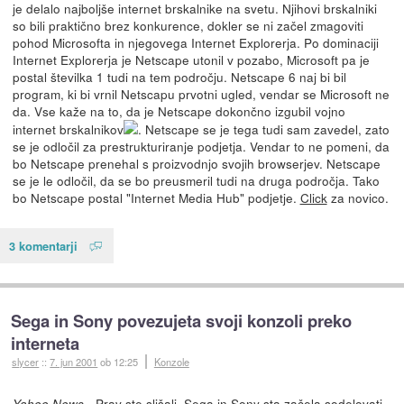
je delalo najboljše internet brskalnike na svetu. Njihovi brskalniki
so bili praktično brez konkurence, dokler se ni začel zmagoviti
pohod Microsofta in njegovega Internet Explorerja. Po dominaciji
Internet Explorerja je Netscape utonil v pozabo, Microsoft pa je
postal številka 1 tudi na tem področju. Netscape 6 naj bi bil
program, ki bi vrnil Netscapu prvotni ugled, vendar se Microsoft ne
da. Vse kaže na to, da je Netscape dokončno izgubil vojno
internet brskalnikov
. Netscape se je tega tudi sam zavedel, zato
se je odločil za prestrukturiranje podjetja. Vendar to ne pomeni, da
bo Netscape prenehal s proizvodnjo svojih browserjev. Netscape
se je le odločil, da se bo preusmeril tudi na druga področja. Tako
bo Netscape postal "Internet Media Hub" podjetje.
Click
za novico.
3 komentarji
Sega in Sony povezujeta svoji konzoli preko
interneta
slycer
::
7. jun 2001
ob 12:25
Konzole
- Prav ste slišali. Sega in Sony sta začela sodelovati
Yahoo News