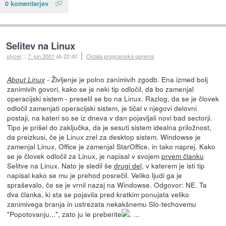
0 komentarjev
Selitev na Linux
slycer
::
7. jun 2001
ob 22:40
Ostala programska oprema
- Življenje je polno zanimivih zgodb. Ena izmed bolj
About Linux
zanimivih govori, kako se je neki tip odločil, da bo zamenjal
operacijski sistem - preselil se bo na Linux. Razlog, da se je človek
odločil zamenjati operacijski sistem, je tičal v njegovi delovni
postaji, na kateri so se iz dneva v dan pojavljali novi bad sectorji.
Tipo je prišel do zaključka, da je sesuti sistem idealna priložnost,
da preizkusi, če je Linux zrel za desktop sistem. Windowse je
zamenjal Linux, Office je zamenjal StarOffice, in tako naprej. Kako
se je človek odločil za Linux, je napisal v svojem
prvem članku
Selitve na Linux. Nato je sledil še
drugi del
, v katerem je isti tip
napisal kako se mu je prehod posrečil. Veliko ljudi ga je
spraševalo, če se je vrnil nazaj na Windowse. Odgovor: NE. Ta
dva članka, ki sta se pojavila pred kratkim ponujata veliko
zanimivega branja in ustrezata nekakšnemu Slo-techovemu
"Popotovanju...", zato ju le preberite
. ...