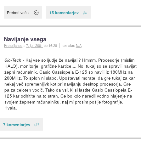
15 komentarjev
Preberi več »
Navijanje vsega
Pretorijanec
::
7. jun 2001
ob 16:28
oznake:
N/A
- Kaj vse so ljudje že navijali? Hmmm. Procesorje (mislim,
Slo-Tech
HALO), monitorje, grafične kartice,... No,
tukaj
so se spravili navijat
žepni računalnik. Casio Cassiopeia E-125 so navili iz 180MHz na
200MHz. To sploh ni slabo. Upoštevati morate, da gre tukaj za kar
nekaj več spremenljivk kot pri navijanju desktop procesorja. Gre
pa za celoten vodič. Tako da vsi, ki si lastite Casio Cassiopeia E-
125 kar odhitite na to stran. Če bo kdo naredil vodno hlajenje na
svojem žepnem računalniku, naj mi prosim pošlje fotografije.
Hvala.
7 komentarjev