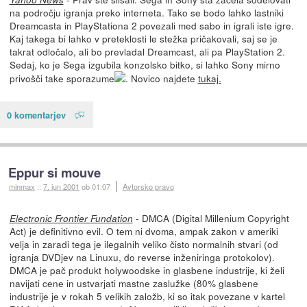
na področju igranja preko interneta. Tako se bodo lahko lastniki
Dreamcasta in PlayStationa 2 povezali med sabo in igrali iste igre.
Kaj takega bi lahko v preteklosti le stežka pričakovali, saj se je
takrat odločalo, ali bo prevladal Dreamcast, ali pa PlayStation 2.
Sedaj, ko je Sega izgubila konzolsko bitko, si lahko Sony mirno
privošči take sporazume
. Novico najdete
tukaj.
0 komentarjev
Eppur si mouve
minmax
::
7. jun 2001
ob 01:07
Avtorsko pravo
- DMCA (Digital Millenium Copyright
Electronic Frontier Fundation
Act) je definitivno evil. O tem ni dvoma, ampak zakon v ameriki
velja in zaradi tega je ilegalnih veliko čisto normalnih stvari (od
igranja DVDjev na Linuxu, do reverse inženiringa protokolov).
DMCA je pač produkt holywoodske in glasbene industrije, ki želi
navijati cene in ustvarjati mastne zaslužke (80% glasbene
industrije je v rokah 5 velikih založb, ki so itak povezane v kartel