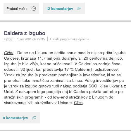
12 komentarjev
Preberi več »
Caldera z izgubo
slycer
::
7. jun 2001
ob 22:35
Ostala programska oprema
- Da se na Linuxu ne cedita samo med in mleko priča izguba
CNet
Caldere, ki znaša 11.7 milijona dolarjev, ali 29 centov na delnico.
Izguba je bila višja, kot so pričakovali. V Calderi so zadnje čase
odpustili 32 ljudi, kar predstavlja 17 % Calderinih uslužbencev.
Vzrok za izgubo je predvsem pomanjkanje investitorjev, ki so se
prenehali tako množično zanimati za Linux. Poleg investitorjev pa
je vzrok za izgubo gotovo tudi nakup podjetja SCO, ki se ukvarja z
Unixi. Z nakupom tega podjetja naj bi Caldera pokrila potrebe po
strežniških programih - od low-end strežnikov z Linuxom do
visokozmogljivih strežnikov z Unixom.
Click
.
0 komentarjev