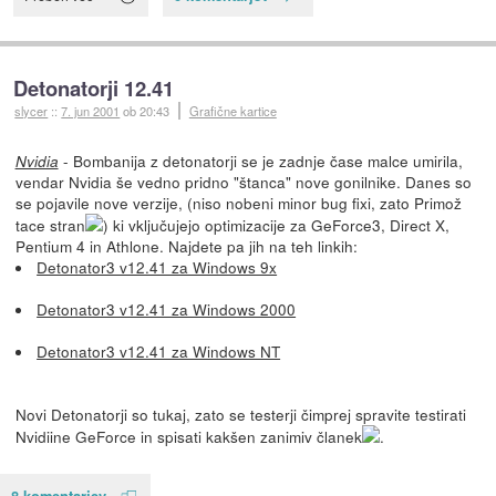
Detonatorji 12.41
slycer
::
7. jun 2001
ob 20:43
Grafične kartice
- Bombanija z detonatorji se je zadnje čase malce umirila,
Nvidia
vendar Nvidia še vedno pridno "štanca" nove gonilnike. Danes so
se pojavile nove verzije, (niso nobeni minor bug fixi, zato Primož
tace stran
) ki vključujejo optimizacije za GeForce3, Direct X,
Pentium 4 in Athlone. Najdete pa jih na teh linkih:
Detonator3 v12.41 za Windows 9x
Detonator3 v12.41 za Windows 2000
Detonator3 v12.41 za Windows NT
Novi Detonatorji so tukaj, zato se testerji čimprej spravite testirati
Nvidiine GeForce in spisati kakšen zanimiv članek
.
8 komentarjev