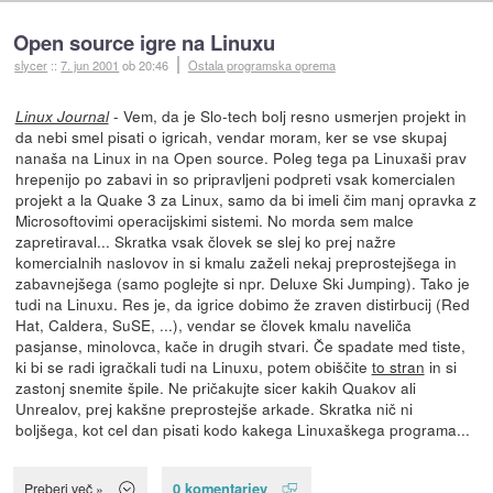
Open source igre na Linuxu
slycer
::
7. jun 2001
ob 20:46
Ostala programska oprema
- Vem, da je Slo-tech bolj resno usmerjen projekt in
Linux Journal
da nebi smel pisati o igricah, vendar moram, ker se vse skupaj
nanaša na Linux in na Open source. Poleg tega pa Linuxaši prav
hrepenijo po zabavi in so pripravljeni podpreti vsak komercialen
projekt a la Quake 3 za Linux, samo da bi imeli čim manj opravka z
Microsoftovimi operacijskimi sistemi. No morda sem malce
zapretiraval... Skratka vsak človek se slej ko prej nažre
komercialnih naslovov in si kmalu zaželi nekaj preprostejšega in
zabavnejšega (samo poglejte si npr. Deluxe Ski Jumping). Tako je
tudi na Linuxu. Res je, da igrice dobimo že zraven distirbucij (Red
Hat, Caldera, SuSE, ...), vendar se človek kmalu naveliča
pasjanse, minolovca, kače in drugih stvari. Če spadate med tiste,
ki bi se radi igračkali tudi na Linuxu, potem obiščite
to stran
in si
zastonj snemite špile. Ne pričakujte sicer kakih Quakov ali
Unrealov, prej kakšne preprostejše arkade. Skratka nič ni
boljšega, kot cel dan pisati kodo kakega Linuxaškega programa...
0 komentarjev
Preberi več »