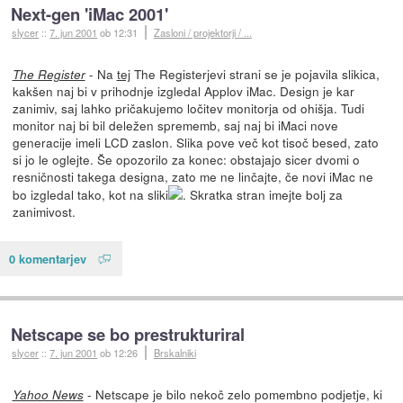
Next-gen 'iMac 2001'
slycer
::
7. jun 2001
ob 12:31
Zasloni / projektorji / ...
- Na
tej
The Registerjevi strani se je pojavila slikica,
The Register
kakšen naj bi v prihodnje izgledal Applov iMac. Design je kar
zanimiv, saj lahko pričakujemo ločitev monitorja od ohišja. Tudi
monitor naj bi bil deležen sprememb, saj naj bi iMaci nove
generacije imeli LCD zaslon. Slika pove več kot tisoč besed, zato
si jo le oglejte. Še opozorilo za konec: obstajajo sicer dvomi o
resničnosti takega designa, zato me ne linčajte, če novi iMac ne
bo izgledal tako, kot na sliki
. Skratka stran imejte bolj za
zanimivost.
0 komentarjev
Netscape se bo prestrukturiral
slycer
::
7. jun 2001
ob 12:26
Brskalniki
- Netscape je bilo nekoč zelo pomembno podjetje, ki
Yahoo News