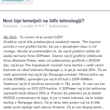
Novi čipi temelječi na 3dfx tehnologiji?
Pretorijanec
::
7. jun 2001
ob 20:02
Grafične kartice
- To novico mi je poslal OZZY:
Slo-Tech
Grafična naj bi bila predstavljena naslednji mesec. The Inquirer
poroča o novi grafični kartici, kar pa v današnjem času ni nič
novega. Vendar je presenetljivo to, da naj bi grafično izdala do
sedaj neznana firma 3DPower. Čeprav naj bi grafično izdelovala
firma Absolute Power, eden od izdelovalcev grafičnih z NVIDIA
čipi, naj bi po The Inquierjevih novicah nova kartica v veliki večini
bazirala na nikoli izdanem Rampage-u, ki ga je razvijal 3Dfx. Če se
malo spomnimo kaj naj bi čip Rampage prinesel. Hitrost jedra naj
bi bila 200Mhz, opremljen pa naj bi bil tudi z DDR-RAMom.
Vseboval naj bi 4 rendirne cevovode in T&L enoto. To vse nas kar
malo spominja na GF2 GTS kartice. V 3DPower naj bi bil večinoma
zaposelni bivši delavci 3Dfx-a. Pravico do patentov pa je dobila
NVIDIA z prevzemom le tega, ki pa ni imela interesa, da bi izdala
kartice z Rampage čipom. Če je temu tako potem naj ne bi bile
daleč sodni epilogi med obema firmama. Če je vse skupaj samo...