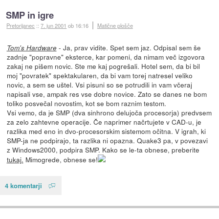
SMP in igre
Pretorijanec
::
7. jun 2001
ob 16:16
Matične plošče
- Ja, prav vidite. Spet sem jaz. Odpisal sem še
Tom's Hardware
zadnje "popravne" eksterce, kar pomeni, da nimam več izgovora
zakaj ne pišem novic. Ste me kaj pogrešali. Hotel sem, da bi bil
moj "povratek" spektakularen, da bi vam torej natresel veliko
novic, a sem se uštel. Vsi pisuni so se potrudili in vam včeraj
napisali vse, ampak res vse dobre novice. Zato se danes ne bom
toliko posvečal novostim, kot se bom raznim testom.
Vsi vemo, da je SMP (dva sinhrono delujoča procesorja) predvsem
za zelo zahtevne operacije. Če naprimer načrtujete v CAD-u, je
razlika med eno in dvo-procesorskim sistemom očitna. V igrah, ki
SMP-ja ne podpirajo, ta razlika ni opazna. Quake3 pa, v povezavi
z Windows2000, podpira SMP. Kako se le-ta obnese, preberite
tukaj.
Mimogrede, obnese se!
4 komentarji