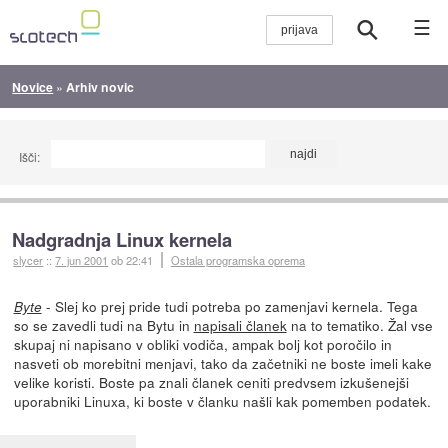
☰
Novice
»
Arhiv novic
Išči:
Nadgradnja Linux kernela
slycer
::
7. jun 2001
ob 22:41
Ostala programska oprema
- Slej ko prej pride tudi potreba po zamenjavi kernela. Tega
Byte
so se zavedli tudi na Bytu in
napisali članek
na to tematiko. Žal vse
skupaj ni napisano v obliki vodiča, ampak bolj kot poročilo in
nasveti ob morebitni menjavi, tako da začetniki ne boste imeli kake
velike koristi. Boste pa znali članek ceniti predvsem izkušenejši
uporabniki Linuxa, ki boste v članku našli kak pomemben podatek.