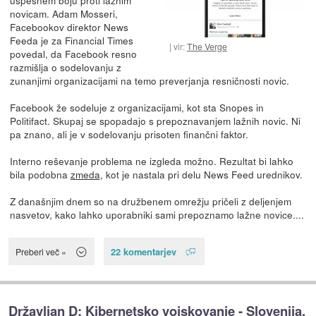
novicam. Adam Mosseri,
Facebookov direktor News
Feeda je za Financial Times
vir:
The Verge
povedal, da Facebook resno
razmišlja o sodelovanju z
zunanjimi organizacijami na temo preverjanja resničnosti novic.
Facebook že sodeluje z organizacijami, kot sta Snopes in
Politifact. Skupaj se spopadajo s prepoznavanjem lažnih novic. Ni
pa znano, ali je v sodelovanju prisoten finančni faktor.
Interno reševanje problema ne izgleda možno. Rezultat bi lahko
bila podobna
zmeda
, kot je nastala pri delu News Feed urednikov.
Z današnjim dnem so na družbenem omrežju pričeli z deljenjem
nasvetov, kako lahko uporabniki sami prepoznamo lažne novice....
22 komentarjev
Preberi več »
Državljan D: Kibernetsko vojskovanje - Slovenija,