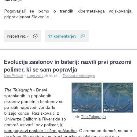
Pogovarjali se bomo o trendih kibernetskega vojskovanja,
pripravljenost Slovenije...
17 komentarjev
Preberi več »
Evolucija zaslonov in baterij: razvili prvi prozorni
polimer, ki se sam popravlja
Nina Perovič
::
7. apr 2017
ob 06:18
Znanost in tehnologija
- Dnevi
The Telegraph
spraskanih in popokanih
ekranov pametnih telefonov se
po letih napovedi vendarle
bližajo koncu. Raziskovalci z
vir:
The Telegraph
Univerze California Riverside so
namreč ustvarili nov polimer,
ki
sam popravi nastale fizične poškodbe
. Oziroma po domač, se sam
. Ne glede na velikost praske ali globino razpoke je
pozdravi