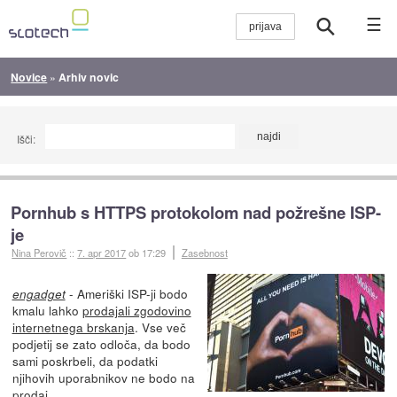
☰
Novice
»
Arhiv novic
Išči:
Pornhub s HTTPS protokolom nad požrešne ISP-
je
Nina Perovič
::
7. apr 2017
ob 17:29
Zasebnost
- Ameriški ISP-ji bodo
engadget
kmalu lahko
prodajali zgodovino
internetnega brskanja
. Vse več
podjetij se zato odloča, da bodo
sami poskrbeli, da podatki
njihovih uporabnikov ne bodo na
prodaj.