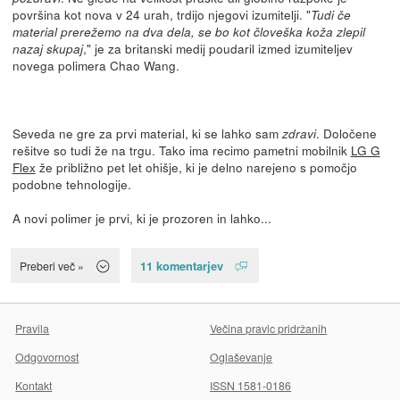
površina kot nova v 24 urah, trdijo njegovi izumitelji. "
Tudi če
material prerežemo na dva dela, se bo kot človeška koža zlepil
," je za britanski medij poudaril izmed izumiteljev
nazaj skupaj
novega polimera Chao Wang.
Seveda ne gre za prvi material, ki se lahko sam
. Določene
zdravi
rešitve so tudi že na trgu. Tako ima recimo pametni mobilnik
LG G
Flex
že približno pet let ohišje, ki je delno narejeno s pomočjo
podobne tehnologije.
A novi polimer je prvi, ki je prozoren in lahko...
11 komentarjev
Preberi več »
Pravila
Večina pravic pridržanih
Odgovornost
Oglaševanje
Kontakt
ISSN 1581-0186