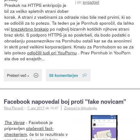
vir:
engadget
Preskok na HTTPS enkripcijo je
bil za veliko spletnih strani dober
korak. A strani z vsebinami za odrasle niso bile med prvimi, ki so
se odločili za to potezo. Ta teden pa je Pornhub sporočil, da lahko
vsi
brezskrbno brskajo
po najbolj bizarnih kotičkih njihove strani
brez skrbi. S podporo HTTPS-ja so poskrbeli, da bodo podatki o
obnašanju posameznikov na Pornhubu ostali kar se da anonimni
in skriti pred velikimi korporacijami. Kmalu za Pornhubom so se za
isto potezo
odločilil tudi pri YouPornu
. Prav Pornhub in YouPorn
sta dve od enajstih...
58 komentarjev
Preberi več »
Facebook napovedal boj proti "fake novicam"
Nina Perovič
::
7. apr 2017
ob 10:47
Znanost in tehnologija
- Facebook je
The Verge
pripravljen
plačevati fact-
checkerjem
, če bi to rezultiralo v
uspešnem boju proti lažnim