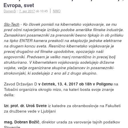
Evropa, svet
DomenS
::
7. apr 2017
ob 10:45
NWO
-
Slo-Tech
Ko človek pomisli na kibernetsko vojskovanje, se mu
pred očmi najverjetneje izrišejo podobe ameriške filmske industrije.
Zamaskirani posamezniki za prenosniki besno tipkajo in ob pritisku
na tipko ENTER kamera preskoči na eksplozijo jedrske elektrarne
na drugem koncu sveta. Resnično kibernetsko vojskovanje je
precej drugačno od filmske upodobitve, opozarjajo naši
sogovorniki. Predvsem je veliko manj romantično in precej bolj
strukturirano. V kibernetskem vojskovanju sodelujejo državne
vojske, večje organizirane skupine plačancev in posamezniki-
strokovnjaki, ki sodelujejo z eno ali z drugo skupino.
Zavod Državljan D
na
v četrtek, 13. 4. 2017 ob 18h v Poligonu
Tobačni organizira okroglo mizo, na kateri bosta svoje znanje
delila:
iz katedre za obramboslovje na Fakulteti
izr. prof. dr. Uroš Svete
za družbene vede v Ljubljani
, direktor urada za varovanje tajnih podatkov
mag. Dobran Božič
Slovenije