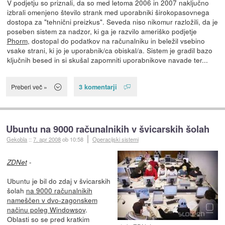
V podjetju so priznali, da so med letoma 2006 in 2007 naključno
izbrali omenjeno število strank med uporabniki širokopasovnega
dostopa za "tehnični preizkus". Seveda niso nikomur razložili, da je
poseben sistem za nadzor, ki ga je razvilo ameriško podjetje
Phorm
, dostopal do podatkov na računalniku in beležil vsebino
vsake strani, ki jo je uporabnik/ca obiskal/a. Sistem je gradil bazo
ključnih besed in si skušal zapomniti uporabnikove navade ter...
3 komentarji
Preberi več »
Ubuntu na 9000 računalnikih v švicarskih šolah
Gekobla
::
7. apr 2008
ob 10:58
Operacijski sistemi
-
ZDNet
Ubuntu je bil do zdaj v švicarskih
šolah
na 9000 računalnikih
nameščen v dvo-zagonskem
načinu poleg Windowsov
.
Oblasti so se pred kratkim