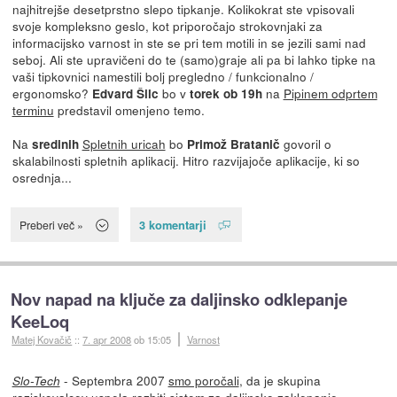
najhitrejše desetprstno slepo tipkanje. Kolikokrat ste vpisovali
svoje kompleksno geslo, kot priporočajo strokovnjaki za
informacijsko varnost in ste se pri tem motili in se jezili sami nad
seboj. Ali ste upravičeni do te (samo)graje ali pa bi lahko tipke na
vaši tipkovnici namestili bolj pregledno / funkcionalno /
ergonomsko?
bo v
na
Pipinem odprtem
Edvard Šilc
torek ob 19h
terminu
predstavil omenjeno temo.
Na
Spletnih uricah
bo
govoril o
sredinih
Primož Bratanič
skalabilnosti spletnih aplikacij. Hitro razvijajoče aplikacije, ki so
osrednja...
3 komentarji
Preberi več »
Nov napad na ključe za daljinsko odklepanje
KeeLoq
Matej Kovačič
::
7. apr 2008
ob 15:05
Varnost
- Septembra 2007
smo poročali
, da je skupina
Slo-Tech
raziskovalcev uspela razbiti sistem za daljinsko zaklepanje