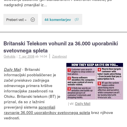
nadgradnji zmanjšal iz...
44 komentarjev
Preberi več »
Britanski Telekom vohunil za 36.000 uporabniki
svetovnega spleta
Gekobla
::
7. apr 2008
ob 14:04
Zasebnost
- Britanski
Daily Mail
informacijski pooblaščenec je
začel preiskavo zadnjega
odmevnega primera kršitve
informacijske zasebnosti na
Otoku. Britanski telekom (BT) je
priznal, da so z lažnimi
vir:
Daily Mail
preverjanji sistema
spremljali
ravnanje 36.000 uporabnikov svetovnega spleta
brez njihove
vednosti.