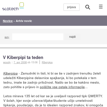
☰
Novice
»
Arhiv novic
Išči:
V Kiberpipi ta teden
woody
::
7. apr 2008
ob 15:08
Kiberpipa
- Zamudniki in tisti, ki bi se še v zadnjem trenutku želeli
Kiberpipa
udeležiti Kiberpipine delavnice spajkanja, ki bo potekala v tem
tednu, imate še zadnjo priložnost. Našlo se bo še kakšno mesto,
zato pohitite s prijavo in
poiščite vse ostale informacije
...
Letos mineva 135 let od kar se je uveljavil razpored tipk QWERTY.
V šolah, kjer svoje učence/dijake/študente učijo umetelnosti
tipkanja, poudarjajo, da je to idealen razpored znakov, ki omogoča