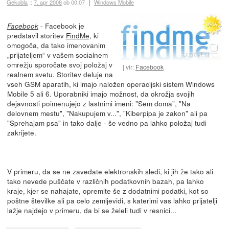
Gekobla
::
7. apr 2008
ob 00:07
Windows Mobile
- Facebook je
Facebook
predstavil storitev
FindMe
, ki
omogoča, da tako imenovanim
„prijateljem“ v vašem socialnem
omrežju sporočate svoj položaj v
vir:
Facebook
realnem svetu. Storitev deluje na
vseh GSM aparatih, ki imajo naložen operacijski sistem Windows
Mobile 5 ali 6. Uporabniki imajo možnost, da okrožja svojih
dejavnosti poimenujejo z lastnimi imeni: "Sem doma", "Na
delovnem mestu", "Nakupujem v...", "Kiberpipa je zakon" ali pa
"Sprehajam psa" in tako dalje - še vedno pa lahko položaj tudi
zakrijete.
V primeru, da se ne zavedate elektronskih sledi, ki jih že tako ali
tako nevede puščate v različnih podatkovnih bazah, pa lahko
kraje, kjer se nahajate, opremite še z dodatnimi podatki, kot so
poštne številke ali pa celo zemljevidi, s katerimi vas lahko prijatelji
lažje najdejo v primeru, da bi se želeli tudi v resnici...