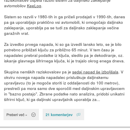
avtomobilov
KeeLoq
.
Sistem so razvili v 1980-tih in ga pričeli prodajati v 1990-tih, danes
pa ga uporabljajo praktično vsi avtomobili, ki omogočajo daljinsko
zaklepanje, uporablja pa se tudi za daljinsko zaklepanje večine
garažnih vrat.
Za izvedbo prvega napada, ki so ga izvedli lansko leto, se je bilo
potrebno približati ključu za približno 65 minut. V tem času je
napadalec prebral podatke iz ključa, sledilo pa je dekodiranje, oz.
iskanje glavnega šifrirnega ključa, ki je trajalo okrog enega dneva.
Skupina nemških raziskovalcev pa je
sedaj napad še izboljšala
. V
okviru novega napada napadalec prisluškuje daljinskemu
upravljavcu (to je mogoče storiti iz oddaljenosti do 100 metrov),
prestreči pa mora samo dve sporočili med daljinskim upravljavcem
in "bazno postajo". Zbrane podatke nato analizira, pridobi unikatni
šifrirni ključ, ki ga daljinski upravljalnik uporablja za...
21 komentarjev
Preberi več »