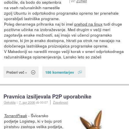
vir:
ZDNet
odločile, da bodo do septembra
na vseh računalnikih namestile
zgolj Ubuntu in odprtokodno programsko opremo ter prenehale
uporabljati lastniške programe.
Poleg denarnega prihranka naj bi imel
prehod na linux
tudi druge
pozitivne učinke na izobraževanje. Med drugim v večji meri
zagotavlja enake možnosti, saj imajo vsi učenci programsko
opremo, ki jim je enako dostopna, hkrati pa otrok ne navajajo na
določenega lastniškega proizvajalca programske opreme.
V Makedoniji so naredili mnogo večji korak v smeri odprtokodnega
računalniškega opismenjevanja. Lansko leto so začeli
186 komentarjev
Preberi več »
Pravnica izsiljevala P2P uporabnike
Gekobla
::
7. apr 2008
ob 00:07
Zasebnost
- Švicarsko
TorrentFreak
podjetje Logistep, ki v boju proti
piratstvu zastopa velika podjetja,