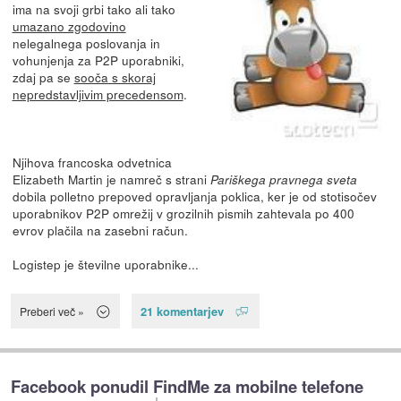
ima na svoji grbi tako ali tako
umazano zgodovino
nelegalnega poslovanja in
vohunjenja za P2P uporabniki,
zdaj pa se
sooča s skoraj
nepredstavljivim precedensom
.
Njihova francoska odvetnica
Elizabeth Martin je namreč s strani
Pariškega pravnega sveta
dobila polletno prepoved opravljanja poklica, ker je od stotisočev
uporabnikov P2P omrežij v grozilnih pismih zahtevala po 400
evrov plačila na zasebni račun.
Logistep je številne uporabnike...
21 komentarjev
Preberi več »
Facebook ponudil FindMe za mobilne telefone