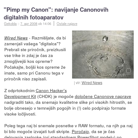
"Pimp my Canon": navijanje Canonovih
digitalnih fotoaparatov
Gekobla
::
7. apr 2008
ob 14:06
Ostale najave
- Razmišljate, da bi
Wired News
zamenjali vašega "digitalca"?
Prebrali ste priročnik, preizkusili
vse trike in zdaj je čas za
zmogljivejši kos opreme?
Počakajte, boljši kos opreme že
imate, samo pri Canonu tega v
priročnik niso zapisali.
vir:
Wired News
Z odprtokodnim
Canon Hacker's
Development Kit
(CHDK) je mogoče
določene Canonove naprave
nadgraditi tako, da snemajo kvalitetne slike pri visokih hitrostih, se
bolje obnesejo v temnejših pogojih in (!) celo podpirajo formate
visoke ločljivosti.
Poleg tega naj bi snemale posnetke v RAW formatu, na njih pa naj
bi bilo mogoče izvajati tudi skripte.
Poročajo
, da se je čas
delovanja zaslonke (pri standardnem PowerShot modelu) po