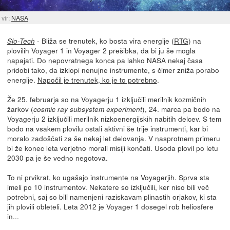
vir:
NASA
- Bliža se trenutek, ko bosta vira energije (
RTG
) na
Slo-Tech
plovilih Voyager 1 in Voyager 2 prešibka, da bi ju še mogla
napajati. Do nepovratnega konca pa lahko NASA nekaj časa
pridobi tako, da izklopi nenujne instrumente, s čimer zniža porabo
energije.
Napočil je trenutek, ko je to potrebno
.
Že 25. februarja so na Voyagerju 1 izključili merilnik kozmičnih
žarkov (
), 24. marca pa bodo na
cosmic ray subsystem experiment
Voyagerju 2 izključili merilnik nizkoenergijskih nabitih delcev. S tem
bodo na vsakem plovilu ostali aktivni še trije instrumenti, kar bi
moralo zadoščati za še nekaj let delovanja. V nasprotnem primeru
bi že konec leta verjetno morali misiji končati. Usoda plovil po letu
2030 pa je še vedno negotova.
To ni prvikrat, ko ugašajo instrumente na Voyagerjih. Sprva sta
imeli po 10 instrumentov. Nekatere so izključili, ker niso bili več
potrebni, saj so bili namenjeni raziskavam plinastih orjakov, ki sta
jih plovili obleteli. Leta 2012 je Voyager 1 dosegel rob heliosfere
in...