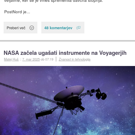
veljavne, ker se je vmes spremenila davčna stopnja.
PostNord je...
48 komentarjev
Preberi več
NASA začela ugašati instrumente na Voyagerjih
Matej Huš
::
7. mar 2025
ob 07:19
Znanost in tehnologija