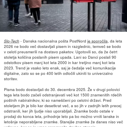
- Danska nacionalna pošta PostNord
je sporočila
, da leta
Slo-Tech
2026 ne bodo več dostavljali pisem in razglednic, temveč se bodo
v celoti preusmerili na dostavo paketov. Ugotovili so, da že četrt
stoletja količina poslanih pisem upada. Lani so Danci poslali 90
odstotkov pisem manj kot leta 2000 in kar tretjino manj kot leta
2023. Trend je vsako leto enak, saj je čedalje več komunikacije
digitalne, zato so se po 400 letih odločili ukiniti to univerzalno
storitev.
Pisma bodo dostavljali do 30. decembra 2025. Že v drugi polovici
tega leta bodo začeli odstranjevati več kot 1500 znamenitih rdečih
poštnih nabiralnikov, ki so nameščeni po celotni državi. Pred
stoletjem jih je bilo kar desetkrat več, a so jih v zadnjih letih precej
odstranili, ker jih ljudje niso uporabljali. Znamke bodo ostale v
prodaji do konca leta, prihodnje leto pa bo možno vrniti lanske in
letošnje neporabljene znamke. Starejše znamke že danes niso več