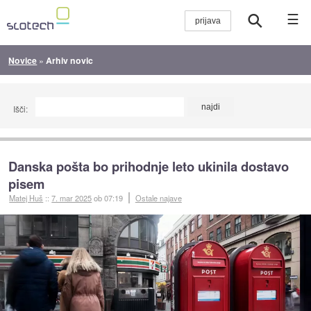
☰
Novice
»
Arhiv novic
Išči:
Danska pošta bo prihodnje leto ukinila dostavo
pisem
Matej Huš
::
7. mar 2025
ob 07:19
Ostale najave