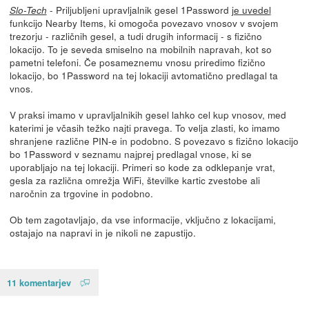
- Priljubljeni upravljalnik gesel 1Password
je uvedel
Slo-Tech
funkcijo Nearby Items, ki omogoča povezavo vnosov v svojem
trezorju - različnih gesel, a tudi drugih informacij - s fizično
lokacijo. To je seveda smiselno na mobilnih napravah, kot so
pametni telefoni. Če posameznemu vnosu priredimo fizično
lokacijo, bo 1Password na tej lokaciji avtomatično predlagal ta
vnos.
V praksi imamo v upravljalnikih gesel lahko cel kup vnosov, med
katerimi je včasih težko najti pravega. To velja zlasti, ko imamo
shranjene različne PIN-e in podobno. S povezavo s fizično lokacijo
bo 1Password v seznamu najprej predlagal vnose, ki se
uporabljajo na tej lokaciji. Primeri so kode za odklepanje vrat,
gesla za različna omrežja WiFi, številke kartic zvestobe ali
naročnin za trgovine in podobno.
Ob tem zagotavljajo, da vse informacije, vključno z lokacijami,
ostajajo na napravi in je nikoli ne zapustijo.
11 komentarjev