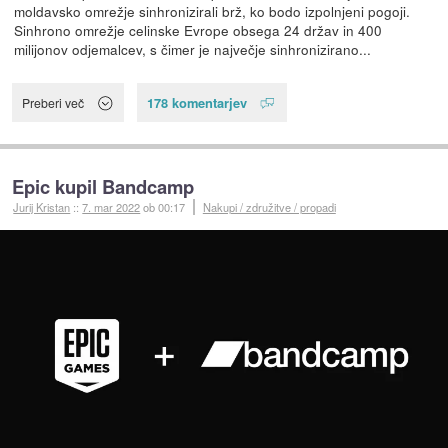
moldavsko omrežje sinhronizirali brž, ko bodo izpolnjeni pogoji.
Sinhrono omrežje celinske Evrope obsega 24 držav in 400
milijonov odjemalcev, s čimer je največje sinhronizirano...
178 komentarjev
Preberi več
Epic kupil Bandcamp
Jurij Kristan
::
7. mar 2022
ob 00:17
Nakupi / združitve / propadi