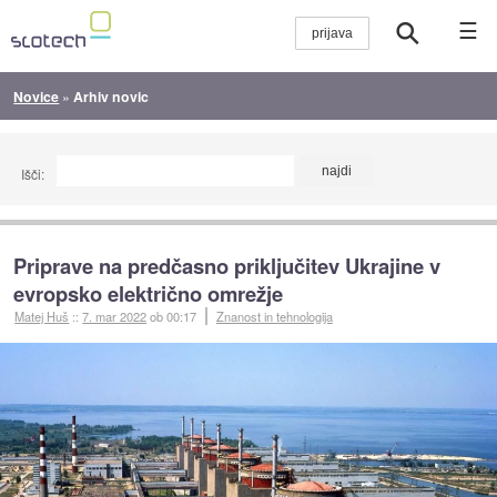
☰
Novice
»
Arhiv novic
Išči:
Priprave na predčasno priključitev Ukrajine v
evropsko električno omrežje
Matej Huš
::
7. mar 2022
ob 00:17
Znanost in tehnologija