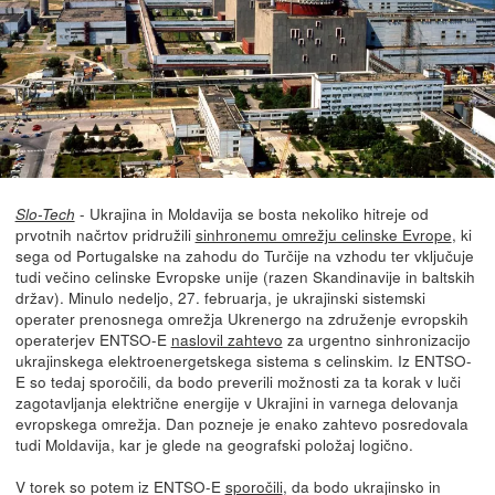
- Ukrajina in Moldavija se bosta nekoliko hitreje od
Slo-Tech
prvotnih načrtov pridružili
sinhronemu omrežju celinske Evrope
, ki
sega od Portugalske na zahodu do Turčije na vzhodu ter vključuje
tudi večino celinske Evropske unije (razen Skandinavije in baltskih
držav). Minulo nedeljo, 27. februarja, je ukrajinski sistemski
operater prenosnega omrežja Ukrenergo na združenje evropskih
operaterjev ENTSO-E
naslovil zahtevo
za urgentno sinhronizacijo
ukrajinskega elektroenergetskega sistema s celinskim. Iz ENTSO-
E so tedaj sporočili, da bodo preverili možnosti za ta korak v luči
zagotavljanja električne energije v Ukrajini in varnega delovanja
evropskega omrežja. Dan pozneje je enako zahtevo posredovala
tudi Moldavija, kar je glede na geografski položaj logično.
V torek so potem iz ENTSO-E
sporočili
, da bodo ukrajinsko in