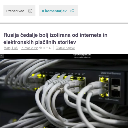
0 komentarjev
Preberi več
Rusija čedalje bolj izolirana od interneta in
elektronskih plačilnih storitev
Matej Huš
::
7. mar 2022
ob 00:14
Ostale najave