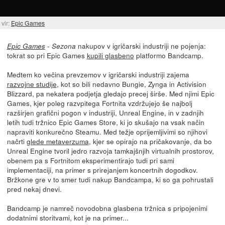
vir:
Epic Games
-
nakupov v igričarski industriji ne pojenja:
Epic Games
Sezona
tokrat so pri Epic Games
kupili glasbeno
platformo Bandcamp.
Medtem ko večina prevzemov v igričarski industriji zajema
razvojne studije
, kot so bili nedavno Bungie, Zynga in Activision
Blizzard, pa nekatera podjetja gledajo precej širše. Med njimi Epic
Games, kjer poleg razvpitega Fortnita vzdržujejo še najbolj
razširjen grafični pogon v industriji, Unreal Engine, in v zadnjih
letih tudi tržnico Epic Games Store, ki jo skušajo na vsak način
napraviti konkurečno Steamu. Med težje oprijemljivimi so njihovi
načrti
glede metaverzuma
, kjer se opirajo na pričakovanje, da bo
Unreal Engine tvoril jedro razvoja tamkajšnjih virtualnih prostorov,
obenem pa s Fortnitom eksperimentirajo tudi pri sami
implementaciji, na primer s prirejanjem koncertnih dogodkov.
Bržkone gre v to smer tudi nakup Bandcampa, ki so ga pohrustali
pred nekaj dnevi.
Bandcamp je namreč novodobna glasbena tržnica s pripojenimi
dodatnimi storitvami, kot je na primer...