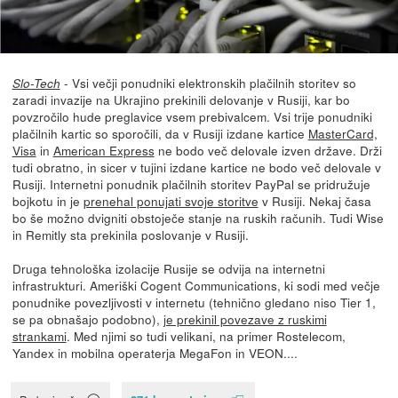
- Vsi večji ponudniki elektronskih plačilnih storitev so
Slo-Tech
zaradi invazije na Ukrajino prekinili delovanje v Rusiji, kar bo
povzročilo hude preglavice vsem prebivalcem. Vsi trije ponudniki
plačilnih kartic so sporočili, da v Rusiji izdane kartice
MasterCard,
Visa
in
American Express
ne bodo več delovale izven države. Drži
tudi obratno, in sicer v tujini izdane kartice ne bodo več delovale v
Rusiji. Internetni ponudnik plačilnih storitev PayPal se pridružuje
bojkotu in je
prenehal ponujati svoje storitve
v Rusiji. Nekaj časa
bo še možno dvigniti obstoječe stanje na ruskih računih. Tudi Wise
in Remitly sta prekinila poslovanje v Rusiji.
Druga tehnološka izolacije Rusije se odvija na internetni
infrastrukturi. Ameriški Cogent Communications, ki sodi med večje
ponudnike povezljivosti v internetu (tehnično gledano niso Tier 1,
se pa obnašajo podobno),
je prekinil povezave z ruskimi
strankami
. Med njimi so tudi velikani, na primer Rostelecom,
Yandex in mobilna operaterja MegaFon in VEON....