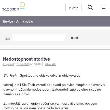
☰
Novice
»
Arhiv novic
Išči:
Nedostopnost storitve
kuglvinkl
::
7. jan 2018
ob 16:48
Obvestila
- Spoštovane obiskovalke in obiskovalci,
Slo-Tech
včeraj je bil Slo-Tech zaradi odpovedi polovice skupine delavcev v
glavnem računalu nedostopen. Zategadelj smo celotno skupino
zamenjali z novo.
Za morebiti spremenjen večer se vam opravičujemo, povsem
možno pa je, da nam boste za to hvaležni.