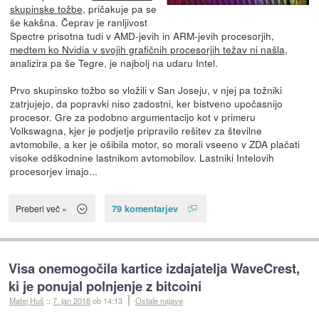
skupinske tožbe
, pričakuje pa se
še kakšna. Čeprav je ranljivost
Spectre prisotna tudi v AMD-jevih in ARM-jevih procesorjih,
medtem ko Nvidia v svojih grafičnih procesorjih težav ni našla
,
analizira pa še Tegre, je najbolj na udaru Intel.
Prvo skupinsko tožbo so vložili v San Joseju, v njej pa tožniki
zatrjujejo, da popravki niso zadostni, ker bistveno upočasnijo
procesor. Gre za podobno argumentacijo kot v primeru
Volkswagna, kjer je podjetje pripravilo rešitev za številne
avtomobile, a ker je ošibila motor, so morali vseeno v ZDA plačati
visoke odškodnine lastnikom avtomobilov. Lastniki Intelovih
procesorjev imajo...
79 komentarjev
Preberi več »
Visa onemogočila kartice izdajatelja WaveCrest,
ki je ponujal polnjenje z bitcoini
Matej Huš
::
7. jan 2018
ob 14:13
Ostale najave