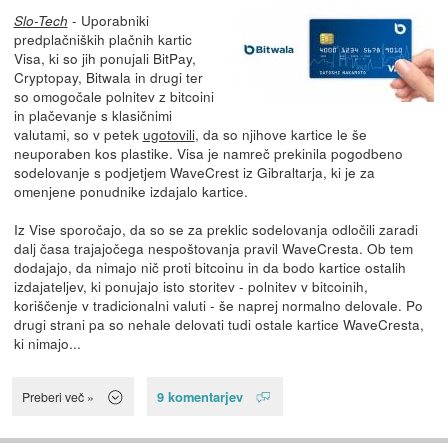
- Uporabniki
Slo-Tech
predplačniških plačnih kartic
Visa, ki so jih ponujali BitPay,
Cryptopay, Bitwala in drugi ter
so omogočale polnitev z bitcoini
in plačevanje s klasičnimi
valutami, so v petek
ugotovili
, da so njihove kartice le še
neuporaben kos plastike. Visa je namreč prekinila pogodbeno
sodelovanje s podjetjem WaveCrest iz Gibraltarja, ki je za
omenjene ponudnike izdajalo kartice.
Iz Vise sporočajo, da so se za preklic sodelovanja odločili zaradi
dalj časa trajajočega nespoštovanja pravil WaveCresta. Ob tem
dodajajo, da nimajo nič proti bitcoinu in da bodo kartice ostalih
izdajateljev, ki ponujajo isto storitev - polnitev v bitcoinih,
koriščenje v tradicionalni valuti - še naprej normalno delovale. Po
drugi strani pa so nehale delovati tudi ostale kartice WaveCresta,
ki nimajo...
9 komentarjev
Preberi več »