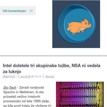
100 komentarjev
Intel doletele tri skupinske tožbe, NSA ni vedela
za luknjo
Matej Huš
::
7. jan 2018
ob 14:14
Varnost
- Zaradi ranljivosti
Slo-Tech
Spectre in Meltdown, ki sta
prizadeli večino Intelovih
procesorjev od leta 1995 dalje,
so bile proti Intelu
že vložene tri