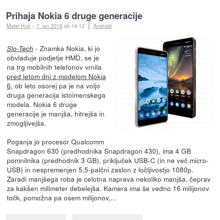
Prihaja Nokia 6 druge generacije
Matej Huš
::
7. jan 2018
ob 14:12
Android
- Znamka Nokia, ki jo
Slo-Tech
obvladuje podjetje HMD, se je
na trg mobilnih telefonov vrnila
pred letom dni z modelom Nokia
6
, ob leto osorej pa je na voljo
druga generacija istoimenskega
modela. Nokia 6 druge
generacije je manjša, hitrejša in
zmogljivejša.
Poganja jo procesor Qualcomm
Snapdragon 630 (predhodnika Snapdragon 430), ima 4 GB
pomnilnika (predhodnik 3 GB), priključek USB-C (in ne več micro-
USB) in nespremenjen 5,5-palčni zaslon z ločljivostjo 1080p.
Zaradi manjšega roba je celotna naprava nekoliko manjša, čeprav
za kakšen milimeter debelejša. Kamera ima še vedno 16 milijonov
točk, pomožna pa osem milijonov,...