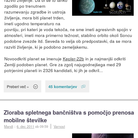
zgodilo po trenutnem
razumevanju zgradbe in ustroja
življenja, mora biti planet trden,
imeti ugodno temperaturo na
površju, pri kateri je voda tekoča, ne sme imeti agresivnih spojin v
atmosferi, imeti mora primerno težnost, stabilno orbito okoli Soncu
podobne zvezde itd. Seveda to velja ob predpostavki, da se mora
razviti življenje, ki je podobno zemeljskemu.
Novoodkriti planet se imenuje
Kepler-22b
in je najmanjši odkriti
Zemlji podoben planet. Gre za zgolj najugodnejšega med 29
potrjenimi planeti in 2326 kandidati, ki jih je odkril...
45 komentarjev
Preberi več »
Zloraba spletnega bančništva s pomočjo prenosa
mobilne številke
Mandi
::
6. dec 2011
ob 09:59
Varnost