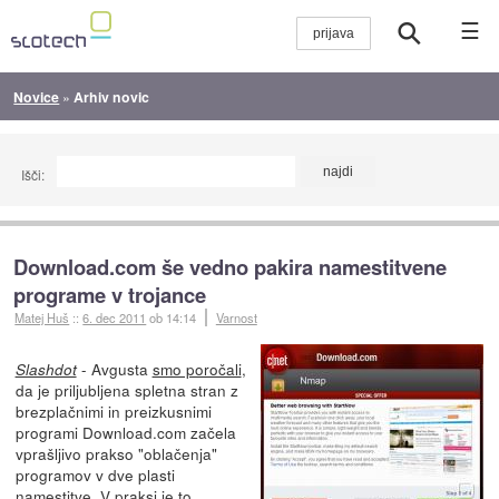
☰
Novice
»
Arhiv novic
Išči:
Download.com še vedno pakira namestitvene
programe v trojance
Matej Huš
::
6. dec 2011
ob 14:14
Varnost
- Avgusta
smo poročali
,
Slashdot
da je priljubljena spletna stran z
brezplačnimi in preizkusnimi
programi Download.com začela
vprašljivo prakso "oblačenja"
programov v dve plasti
namestitve. V praksi je to