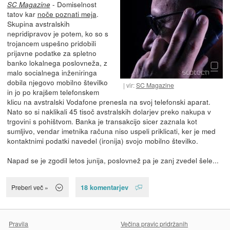
- Domiselnost
SC Magazine
tatov kar
noče poznati meja
.
Skupina avstralskih
nepridipravov je potem, ko so s
trojancem uspešno pridobili
prijavne podatke za spletno
banko lokalnega poslovneža, z
malo socialnega inženiringa
dobila njegovo mobilno številko
vir:
SC Magazine
in jo po krajšem telefonskem
klicu na avstralski Vodafone prenesla na svoj telefonski aparat.
Nato so si naklikali 45 tisoč avstralskih dolarjev preko nakupa v
trgovini s pohištvom. Banka je transakcijo sicer zaznala kot
sumljivo, vendar imetnika računa niso uspeli priklicati, ker je med
kontaktnimi podatki navedel (ironija) svojo mobilno številko.
Napad se je zgodil letos junija, poslovnež pa je zanj zvedel šele...
18 komentarjev
Preberi več »
Pravila
Večina pravic pridržanih