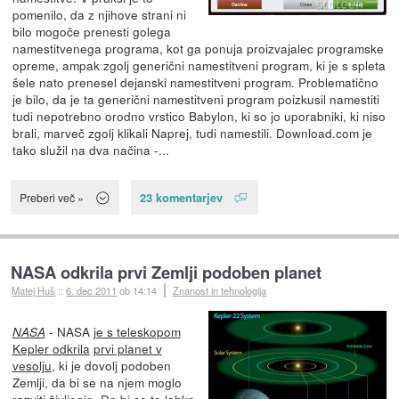
pomenilo, da z njihove strani ni
bilo mogoče prenesti golega
namestitvenega programa, kot ga ponuja proizvajalec programske
opreme, ampak zgolj generični namestitveni program, ki je s spleta
šele nato prenesel dejanski namestitveni program. Problematično
je bilo, da je ta generični namestitveni program poizkusil namestiti
tudi nepotrebno orodno vrstico Babylon, ki so jo uporabniki, ki niso
brali, marveč zgolj klikali Naprej, tudi namestili. Download.com je
tako služil na dva načina -...
23 komentarjev
Preberi več »
NASA odkrila prvi Zemlji podoben planet
Matej Huš
::
6. dec 2011
ob 14:14
Znanost in tehnologija
- NASA
je s teleskopom
NASA
Kepler odkrila
prvi planet v
vesolju
, ki je dovolj podoben
Zemlji, da bi se na njem moglo
razviti življenje. Da bi se to lahko