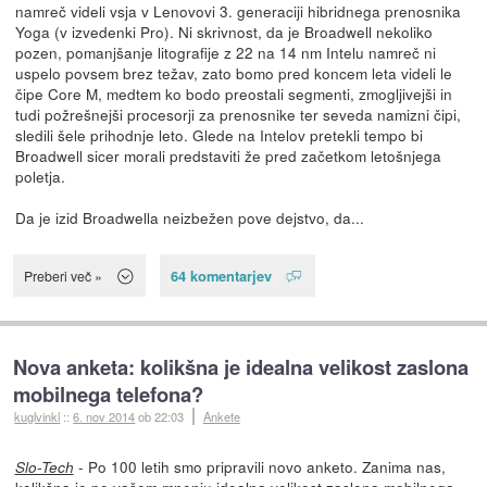
namreč videli vsja v Lenovovi 3. generaciji hibridnega prenosnika
Yoga (v izvedenki Pro). Ni skrivnost, da je Broadwell nekoliko
pozen, pomanjšanje litografije z 22 na 14 nm Intelu namreč ni
uspelo povsem brez težav, zato bomo pred koncem leta videli le
čipe Core M, medtem ko bodo preostali segmenti, zmogljivejši in
tudi požrešnejši procesorji za prenosnike ter seveda namizni čipi,
sledili šele prihodnje leto. Glede na Intelov pretekli tempo bi
Broadwell sicer morali predstaviti že pred začetkom letošnjega
poletja.
Da je izid Broadwella neizbežen pove dejstvo, da...
64 komentarjev
Preberi več »
Nova anketa: kolikšna je idealna velikost zaslona
mobilnega telefona?
kuglvinkl
::
6. nov 2014
ob 22:03
Ankete
- Po 100 letih smo pripravili novo anketo. Zanima nas,
Slo-Tech
kolikšna je po vašem mnenju idealna velikost zaslona mobilnega