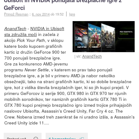
GeForci
Primož Resman
::
6. nov 2014
ob 19:52
Igre
-
NVIDIA in Ubisoft
AnandTech
sta združila moči
in začela z
akcijo
, v sklopu
Pick Your Path
katere bodo kupcem grafičnih
kartic iz družin GeForce 900 ter
vir:
AnandTech
700 ponujali brezplačne igre.
Gre za konkurenco AMD-jevemu
programu
, v katerem so prav tako ponujali
Never Settle
brezplačne igre, a je bil v primeru AMD-ja nabor nekoliko
obsežnejši, tako na strani grafičnih kartic, ki so dobile brezplačne
igre, kot z vidika števila brezplačnih iger, ki so jih kupci prejeli. V
primeru GeForcov iz serije 900, GTX 980 in GTX 970 ter njunih
mobilnih sorodnikov, ter namiznih grafičnih kartic GTX 780 Ti in
GTX 780 kupci prejmejo brezplačno igro izmed trojice prihajajočih
naslovov Ubisofta, Assassin's Creed Unity, Far Cry 4 oz. The
Crew. Nobena izmed treh zaenkrat še ni uradno izšla, a Assassin's
Creed Unity izide 11....
6 komentarjev
Preberi več »