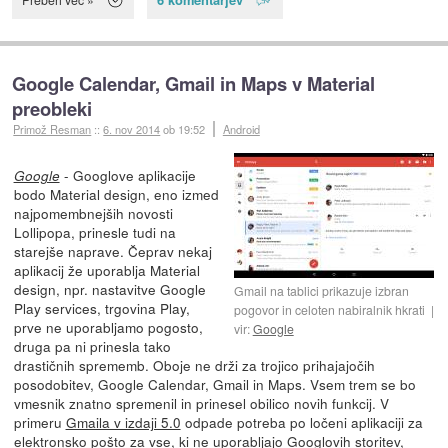
Google Calendar, Gmail in Maps v Material
preobleki
Primož Resman
::
6. nov 2014
ob 19:52
Android
- Googlove aplikacije
Google
bodo Material design, eno izmed
najpomembnejših novosti
Lollipopa, prinesle tudi na
starejše naprave. Čeprav nekaj
aplikacij že uporablja Material
design, npr. nastavitve Google
Gmail na tablici prikazuje izbran
Play services, trgovina Play,
pogovor in celoten nabiralnik hkrati
prve ne uporabljamo pogosto,
vir:
Google
druga pa ni prinesla tako
drastičnih sprememb. Oboje ne drži za trojico prihajajočih
posodobitev, Google Calendar, Gmail in Maps. Vsem trem se bo
vmesnik znatno spremenil in prinesel obilico novih funkcij. V
primeru
Gmaila v izdaji 5.0
odpade potreba po ločeni aplikaciji za
elektronsko pošto za vse, ki ne uporabljajo Googlovih storitev,