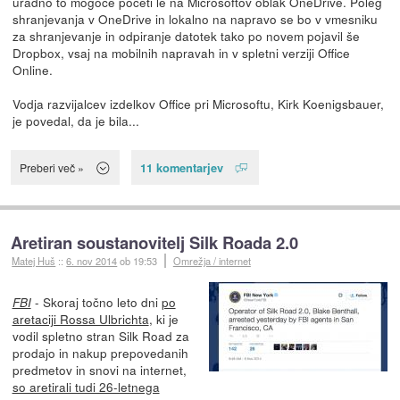
uradno to mogoče početi le na Microsoftov oblak OneDrive. Poleg
shranjevanja v OneDrive in lokalno na napravo se bo v vmesniku
za shranjevanje in odpiranje datotek tako po novem pojavil še
Dropbox, vsaj na mobilnih napravah in v spletni verziji Office
Online.
Vodja razvijalcev izdelkov Office pri Microsoftu, Kirk Koenigsbauer,
je povedal, da je bila...
11 komentarjev
Preberi več »
Aretiran soustanovitelj Silk Roada 2.0
Matej Huš
::
6. nov 2014
ob 19:53
Omrežja / internet
- Skoraj točno leto dni
po
FBI
aretaciji Rossa Ulbrichta
, ki je
vodil spletno stran Silk Road za
prodajo in nakup prepovedanih
predmetov in snovi na internet,
so aretirali tudi 26-letnega