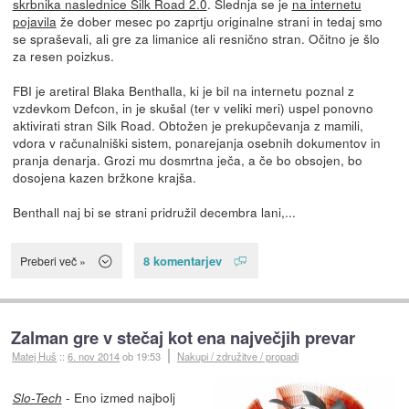
skrbnika naslednice Silk Road 2.0
. Slednja se je
na internetu
pojavila
že dober mesec po zaprtju originalne strani in tedaj smo
se spraševali, ali gre za limanice ali resnično stran. Očitno je šlo
za resen poizkus.
FBI je aretiral Blaka Benthalla, ki je bil na internetu poznal z
vzdevkom Defcon, in je skušal (ter v veliki meri) uspel ponovno
aktivirati stran Silk Road. Obtožen je prekupčevanja z mamili,
vdora v računalniški sistem, ponarejanja osebnih dokumentov in
pranja denarja. Grozi mu dosmrtna ječa, a če bo obsojen, bo
dosojena kazen bržkone krajša.
Benthall naj bi se strani pridružil decembra lani,...
8 komentarjev
Preberi več »
Zalman gre v stečaj kot ena največjih prevar
Matej Huš
::
6. nov 2014
ob 19:53
Nakupi / združitve / propadi
- Eno izmed najbolj
Slo-Tech