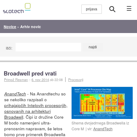
☰
Novice
»
Arhiv novic
Išči:
Broadwell pred vrati
Primož Resman
::
6. nov 2014
ob 22:08
Procesorji
- Na Anandtechu so
AnandTech
se nekoliko razpisali o
prihajajočih Intelovih procesorjih,
osnovanih na arhitekturi
Broadwell
. Čipi iz družine Core
M bodo namenjeni ultra-
Shema dvojedrnega Broadwella iz
prenosnim napravam, še letos
Core M
vir:
AnandTech
bomo prve primerek Broadwella