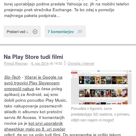
torej uporabljajo poštne predale Yahooja oz. jih na mobilni telefon
prejemajo prek strežnika Exchange. Te bo zdaj s pomočjo
majhnega paketa podpirala...
7 komentarjev
Preberi več »
Na Play Store tudi filmi
Primož Resman
::
6. nov 2014
ob 19:52
Omrežja / internet
-
Včeraj je Google na
Slo-Tech
svoji trgovini Play Slovencem
omogočil nakup
še česa poleg
aplikacij za Android, saj smo
dobili polno ponudbo Play Music,
tako nakupovanje posameznih
Ponudba v trgovini, cene
skladb in albumov kot pretočni
predstavljajo SD vsebine, v primeru
servis All Access. V komentarjih
višjih cen najem ni mogoč
novice pa je
kot prvi uporabnik
sheeshkar malo po 8. uri zvečer
odkril, da so na voljo tudi filmi
. Do spremembe je prišlo tekom