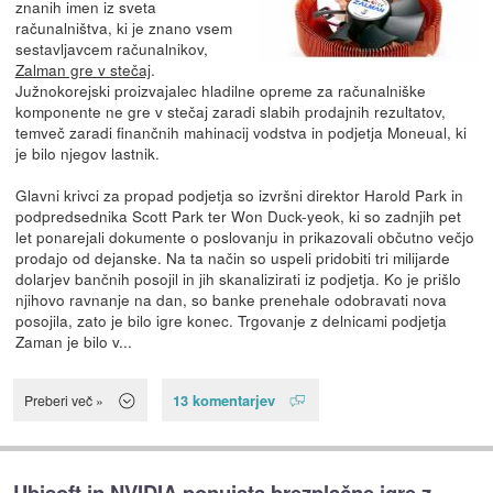
znanih imen iz sveta
računalništva, ki je znano vsem
sestavljavcem računalnikov,
Zalman gre v stečaj
.
Južnokorejski proizvajalec hladilne opreme za računalniške
komponente ne gre v stečaj zaradi slabih prodajnih rezultatov,
temveč zaradi finančnih mahinacij vodstva in podjetja Moneual, ki
je bilo njegov lastnik.
Glavni krivci za propad podjetja so izvršni direktor Harold Park in
podpredsednika Scott Park ter Won Duck-yeok, ki so zadnjih pet
let ponarejali dokumente o poslovanju in prikazovali občutno večjo
prodajo od dejanske. Na ta način so uspeli pridobiti tri milijarde
dolarjev bančnih posojil in jih skanalizirati iz podjetja. Ko je prišlo
njihovo ravnanje na dan, so banke prenehale odobravati nova
posojila, zato je bilo igre konec. Trgovanje z delnicami podjetja
Zaman je bilo v...
13 komentarjev
Preberi več »
Ubisoft in NVIDIA ponujata brezplačne igre z