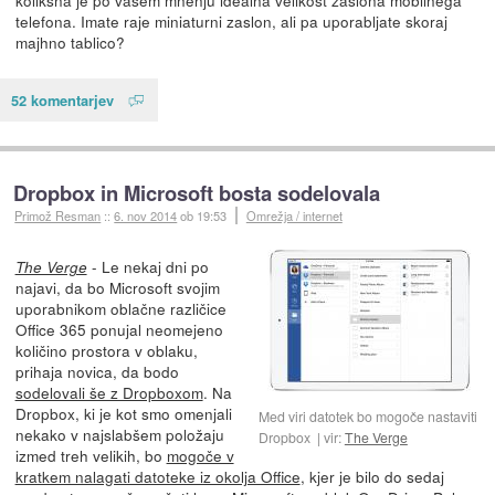
telefona. Imate raje miniaturni zaslon, ali pa uporabljate skoraj
majhno tablico?
52 komentarjev
Dropbox in Microsoft bosta sodelovala
Primož Resman
::
6. nov 2014
ob 19:53
Omrežja / internet
- Le nekaj dni po
The Verge
najavi, da bo Microsoft svojim
uporabnikom oblačne različice
Office 365 ponujal neomejeno
količino prostora v oblaku,
prihaja novica, da bodo
sodelovali še z Dropboxom
. Na
Dropbox, ki je kot smo omenjali
Med viri datotek bo mogoče nastaviti
nekako v najslabšem položaju
Dropbox
vir:
The Verge
izmed treh velikih, bo
mogoče v
kratkem nalagati datoteke iz okolja Office
, kjer je bilo do sedaj