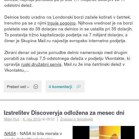
odstotni delež.
Delnice bodo uradno na Londonski borzi začele kotirati v četrtek,
trenutno pa se z njimi
trguje pogojno
. Njihova vrednost je na borzi
poletela vse do 39 dolarjev na delnico in se ustalila pri 35 dolarjih.
To postavlja tržno kapitalizacijo podjetja na 7 milijard dolarjev, s
čimer je Skupina Mail.ru največje evropsko internetno podjetje.
Zbrani denar od javne ponudbe delnic nameravajo med drugim
porabiti za nakup 7,5-odstotnega deleža v podjetju Vkontakte, ki
upravlja
ruski družabni servis
. Mail.ru že ima četrtinski delež v
Vkontaktu,...
4 komentarji
Preberi več »
Izstrelitev Discoveryja odložena za mesec dni
Matej Huš
::
6. nov 2010
ob 09:22
Znanost in tehnologija
- NASA bi bila morala v
NASA
sredo izstreliti raketoplan