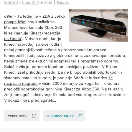
Matej Huš
::
6. nov 2010
ob 09:20
Konzole
- Ta teden je v ZDA
z veliko
CNet
pompa izšel
nov krmilnik za
Microsoftovo konzolo Xbox 360,
ki se imenuje Kinect (
recenzija
na Cnetu
). V dveh dneh, kar je
Kinect naprodaj, so sicer odkrili
nekaj pomanjkljivosti: težave s prepoznavanjem obraza
temnopoltih ljudi, težave z globino oziroma zaznavanjem prostora,
nekaj zmede z električnimi adapterji ter s programsko opremo.
Splošni vtis je, porodim tegobam navkljub, pozitiven. V EU bo
Kinect izšel prihodnjo sredo. Da ne bi uporabnikih odprtokodnih
sistemov ostali na suhem, je podjetje Adafruit Industries
že
razpisalo nagrado
v višini 2000 dolarjev za kogarkoli, ki bo prvi
predložil odprtokodne gonilnike Kinect za Xbox 360. Na ta način
želijo omogočiti delovanje Kinecta pod vsemi operacijskimi sistemi.
V dokaz mora predlagatelj...
23 komentarjev
Preberi več »