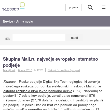
☰
Novice
»
Arhiv novic
Išči:
Skupina Mail.ru največje evropsko internetno
podjetje
Matej Huš
::
6. nov 2010
ob 17:28
Nakupi / združitve / propadi
- Rusko podjetje Digital Sky Technoglogies, ki upravlja
Finance
največjega ruskega ponudnika elektronskih naslovov Mail.ru,
je
oktobra razpisalo prvo javno ponudbo delnic
(IPO). Naprodaj so
postavili 17 odstotkov podjetja, zbrati pa so nameravali 876
milijonov dolarjev (27,70 dolarja na delnico). Investitorji so planili
po podjetju in poslali kar 20-krat več ponudb od ponujenega
deleža, najvišja ponudba pa je bila 1,1 milijarde dolarjev za 17-