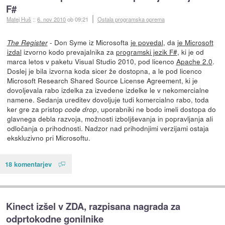
F#
Matej Huš
::
6. nov 2010
ob 09:21
Ostala programska oprema
- Don Syme iz Microsofta
je povedal
, da
je Microsoft
The Register
izdal
izvorno kodo prevajalnika za
programski jezik F#
, ki je od
marca letos v paketu Visual Studio 2010, pod licenco
Apache 2.0
.
Doslej je bila izvorna koda sicer že dostopna, a le pod licenco
Microsoft Research Shared Source License Agreement, ki je
dovoljevala rabo izdelka za izvedene izdelke le v nekomercialne
namene. Sedanja ureditev dovoljuje tudi komercialno rabo, toda
ker gre za pristop
, uporabniki ne bodo imeli dostopa do
code drop
glavnega debla razvoja, možnosti izboljševanja in popravljanja ali
odločanja o prihodnosti. Nadzor nad prihodnjimi verzijami ostaja
ekskluzivno pri Microsoftu.
18 komentarjev
Kinect izšel v ZDA, razpisana nagrada za
odprtokodne gonilnike