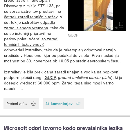
Discovery z misijo STS-133, pa
so sprva izstrelitev
prestavili na
četrtek zaradi tehničnih težav
. V
četrtek je izstrelitev
odpadla
zaradi slabega vremena
, tako da
so se inženirji pripravili na
GUCP
petkov polet. Včeraj
so zaradi
tehničnih težav vnovič
odpovedali izstrelitev
, tako da je raketoplan odpotoval nazaj v
središče v Houstonu, kjer bo počakal do vzleta. Prva naslednja
možnost bo 30. novembra ob 10.05 po srednjeevropskem času.
Izstrelitev je bila preklicana zaradi uhajanja vodika na popkovni
podporni plošči (angl.
GUCP
,
), ki je
ground umbilical carrier plate
doseglo vrednosti 60.000 ppm. Zaradi tega niso mogli varno
napolniti...
31 komentarjev
Preberi več »
Microsoft odprl izvorno kodo prevajalnika jezika