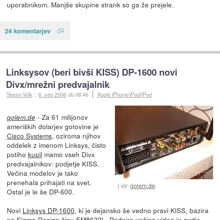
uporabnikom. Manjše skupine strank so ga že prejele.
24 komentarjev
Linksysov (beri bivši KISS) DP-1600 novi
Divx/mrežni predvajalnik
Stepni Volk
::
6. sep 2006
ob 08:46
Apple iPhone/iPad/iPod
- Za 61 milijonov
golem.de
ameriških dolarjev gotovine je
Cisco Systems
, oziroma njihov
oddelek z imenom Linksys, čisto
potiho
kupil
mamo vseh Divx
predvajalnikov: podjetje KISS.
Večina modelov je tako
prenehala prihajati na svet.
vir:
golem.de
Ostal je le še DP-600.
Novi
Linksys DP-1600
, ki je dejansko še vedno pravi KISS, bazira
na Sigma Design čipu EM8622L. Podpira večino video in avdio