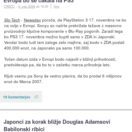
Evropa bo še čakala na PS3
CWIZO
::
6. sep 2006
ob 16:39
Igre
-
Newsday
poroča, da PlayStation 3 17. novembra ne bo
Slo-Tech
na voljo v Evropi. Sonyu so načrte prekrižale težave z masovno
proizvodnjo ključne komponente v Blu-Ray pogonih. Zaradi tega
bo PS3 17. novembra možno kupiti samo v ZDA in Japonski.
Vendar bodo tudi tam zaloge zelo majhne, saj bodo v ZDA poslali
400.000 enot, na Japonsko pa samo 100.000.
Točen datum izida v Evropi bodo najavili v bližnji prihodnosti,
predvidevajo pa, da bo to v začetku marca prihodnje leto.
Kljub vsemu pa Sony še vedno planira, da bo prodal 6 milijonov
enot do Marca 2007.
19 komentarjev
Japonci za korak bližje Douglas Adamsovi
Babilonski ribici