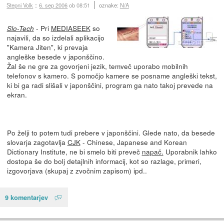
Stepni Volk
::
6. sep 2006
ob 08:51
oznake:
N/A
- Pri
MEDIASEEK
so
Slo-Tech
najavili, da so izdelali aplikacijo
"Kamera Jiten", ki prevaja
angleške besede v japonščino.
Žal še ne gre za govorjeni jezik, temveč uporabo mobilnih
telefonov s kamero. S pomočjo kamere se posname angleški tekst,
ki bi ga radi slišali v japonščini, program ga nato takoj prevede na
ekran.
Po želji to potem tudi prebere v japonščini. Glede nato, da besede
slovarja zagotavlja
CJK
- Chinese, Japanese and Korean
Dictionary Institute, ne bi smelo biti preveč
napač.
Uporabnik lahko
dostopa še do bolj detajlnih informacij, kot so razlage, primeri,
izgovorjava (skupaj z zvočnim zapisom) ipd..
9 komentarjev