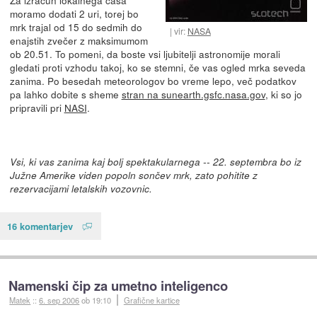
Za izračun lokalnega časa
moramo dodati 2 uri, torej bo
mrk trajal od 15 do sedmih do
vir:
NASA
enajstih zvečer z maksimumom
ob 20.51. To pomeni, da boste vsi ljubitelji astronomije morali
gledati proti vzhodu takoj, ko se stemni, če vas ogled mrka seveda
zanima. Po besedah meteorologov bo vreme lepo, več podatkov
pa lahko dobite s sheme
stran na sunearth.gsfc.nasa.gov
, ki so jo
pripravili pri
NASI
.
Vsi, ki vas zanima kaj bolj spektakularnega -- 22. septembra bo iz
Južne Amerike viden popoln sončev mrk, zato pohitite z
rezervacijami letalskih vozovnic.
16 komentarjev
Namenski čip za umetno inteligenco
Matek
::
6. sep 2006
ob 19:10
Grafične kartice