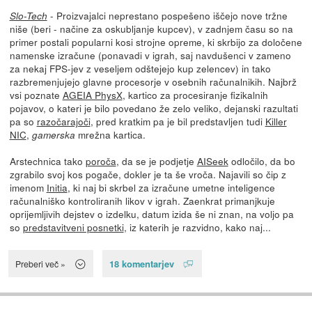
- Proizvajalci neprestano pospešeno iščejo nove tržne
Slo-Tech
niše (beri - načine za oskubljanje kupcev), v zadnjem času so na
primer postali popularni kosi strojne opreme, ki skrbijo za določene
namenske izračune (ponavadi v igrah, saj navdušenci v zameno
za nekaj FPS-jev z veseljem odštejejo kup zelencev) in tako
razbremenjujejo glavne procesorje v osebnih računalnikih. Najbrž
vsi poznate
AGEIA PhysX
, kartico za procesiranje fizikalnih
pojavov, o kateri je bilo povedano že zelo veliko, dejanski razultati
pa so
razočarajoči
, pred kratkim pa je bil predstavljen tudi
Killer
NIC
,
mrežna kartica.
gamerska
Arstechnica tako
poroča
, da se je podjetje
AISeek
odločilo, da bo
zgrabilo svoj kos pogače, dokler je ta še vroča. Najavili so čip z
imenom
Initia
, ki naj bi skrbel za izračune umetne inteligence
računalniško kontroliranih likov v igrah. Zaenkrat primanjkuje
oprijemljivih dejstev o izdelku, datum izida še ni znan, na voljo pa
so
predstavitveni posnetki
, iz katerih je razvidno, kako naj...
18 komentarjev
Preberi več »