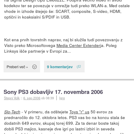
kodekov ter se povezuje v omrežje tudi preko WLAN-a. Med ostale
vhode in izhode štejejo še: SCART, composite, S-video, HDMI,
optični in koaksialni S/PDIF in USB.
Kot ena prvih tovrstnih naprav, naj bi služila tudi povezovanju z
Visto preko Microsoftovega
Media Center Extender
ja. Poleg
Linksys išče partnerje v Evropi za...
9 komentarjev
Preberi več »
Sony PS3 dobavljiv 17. novembra 2006
Stepni Volk
::
6. sep 2006
ob 08:39
Igre
- V primeru, da odštejete
Toys "r" us
50 evrov za
Slo-Tech
prednaročilo do 12. oktobra letos. PS3 vas bo na koncu stala še
dodatnih 649 evrov, skupaj torej 699. Za ta denar boste takoj
dobili PS3 majico, kasneje dve igri po lastni izbiri in seveda