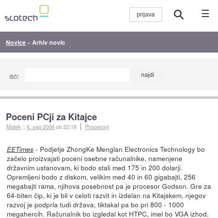
☰
Novice
»
Arhiv novic
Išči:
Poceni PCji za Kitajce
Matek
::
6. sep 2006
ob 22:18
Procesorji
- Podjetje ZhongKe Menglan Electronics Technology bo
EETimes
začelo proizvajati poceni osebne računalnike, namenjene
državnim ustanovam, ki bodo stali med 175 in 200 dolarji.
Opremljeni bodo z diskom, velikim med 40 in 60 gigabajti, 256
megabajti rama, njihova posebnost pa je procesor Godson. Gre za
64-biten čip, ki je bil v celoti razvit in izdelan na Kitajskem, njegov
razvoj je podprla tudi država, tiktakal pa bo pri 800 - 1000
megahercih. Računalnik bo izgledal kot HTPC, imel bo VGA izhod,