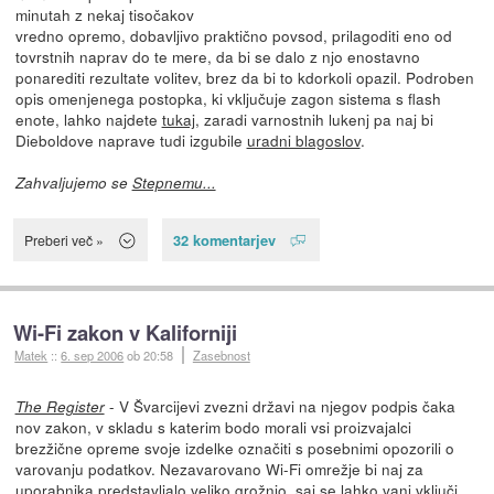
minutah z nekaj tisočakov
vredno opremo, dobavljivo praktično povsod, prilagoditi eno od
tovrstnih naprav do te mere, da bi se dalo z njo enostavno
ponarediti rezultate volitev, brez da bi to kdorkoli opazil. Podroben
opis omenjenega postopka, ki vključuje zagon sistema s flash
enote, lahko najdete
tukaj
, zaradi varnostnih lukenj pa naj bi
Dieboldove naprave tudi izgubile
uradni blagoslov
.
Zahvaljujemo se
Stepnemu...
32 komentarjev
Preberi več »
Wi-Fi zakon v Kaliforniji
Matek
::
6. sep 2006
ob 20:58
Zasebnost
- V Švarcijevi zvezni državi na njegov podpis čaka
The Register
nov zakon, v skladu s katerim bodo morali vsi proizvajalci
brezžične opreme svoje izdelke označiti s posebnimi opozorili o
varovanju podatkov. Nezavarovano Wi-Fi omrežje bi naj za
uporabnika predstavljalo veliko grožnjo, saj se lahko vanj vključi