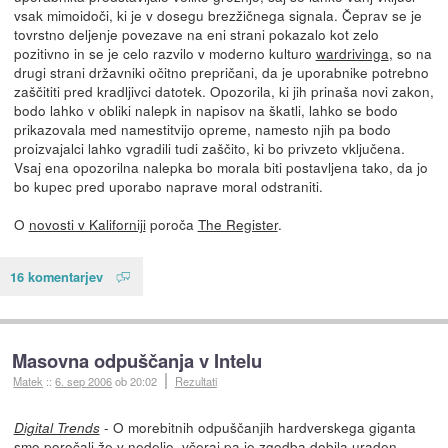
vsak mimoidoči, ki je v dosegu brezžičnega signala. Čeprav se je
tovrstno deljenje povezave na eni strani pokazalo kot zelo
pozitivno in se je celo razvilo v moderno kulturo
wardrivinga
, so na
drugi strani državniki očitno prepričani, da je uporabnike potrebno
zaščititi pred kradljivci datotek. Opozorila, ki jih prinaša novi zakon,
bodo lahko v obliki nalepk in napisov na škatli, lahko se bodo
prikazovala med namestitvijo opreme, namesto njih pa bodo
proizvajalci lahko vgradili tudi zaščito, ki bo privzeto vključena.
Vsaj ena opozorilna nalepka bo morala biti postavljena tako, da jo
bo kupec pred uporabo naprave moral odstraniti.
O
novosti v Kaliforniji
poroča
The Register
.
16 komentarjev
Masovna odpuščanja v Intelu
Matek
::
6. sep 2006
ob 20:02
Rezultati
- O morebitnih odpuščanjih hardverskega giganta
Digital Trends
smo poročali že
v nedeljo
, včeraj pa je zgodba dobila uraden