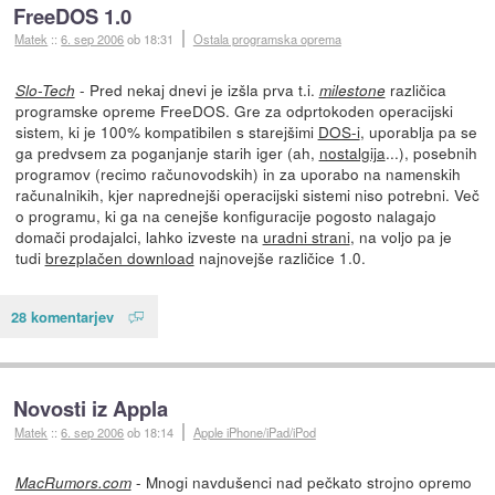
FreeDOS 1.0
Matek
::
6. sep 2006
ob 18:31
Ostala programska oprema
- Pred nekaj dnevi je izšla prva t.i.
različica
Slo-Tech
milestone
programske opreme FreeDOS. Gre za odprtokoden operacijski
sistem, ki je 100% kompatibilen s starejšimi
DOS-i
, uporablja pa se
ga predvsem za poganjanje starih iger (ah,
nostalgija
...), posebnih
programov (recimo računovodskih) in za uporabo na namenskih
računalnikih, kjer naprednejši operacijski sistemi niso potrebni. Več
o programu, ki ga na cenejše konfiguracije pogosto nalagajo
domači prodajalci, lahko izveste na
uradni strani
, na voljo pa je
tudi
brezplačen download
najnovejše različice 1.0.
28 komentarjev
Novosti iz Appla
Matek
::
6. sep 2006
ob 18:14
Apple iPhone/iPad/iPod
- Mnogi navdušenci nad pečkato strojno opremo
MacRumors.com