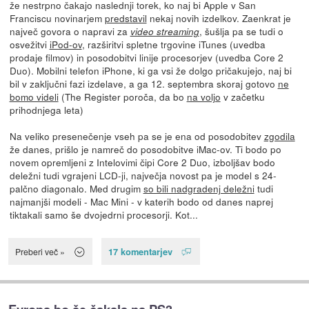
že nestrpno čakajo naslednji torek, ko naj bi Apple v San
Franciscu novinarjem
predstavil
nekaj novih izdelkov. Zaenkrat je
največ govora o napravi za
, šušlja pa se tudi o
video streaming
osvežitvi
iPod-ov
, razširitvi spletne trgovine iTunes (uvedba
prodaje filmov) in posodobitvi linije procesorjev (uvedba Core 2
Duo). Mobilni telefon iPhone, ki ga vsi že dolgo pričakujejo, naj bi
bil v zaključni fazi izdelave, a ga 12. septembra skoraj gotovo
ne
bomo videli
(The Register poroča, da bo
na voljo
v začetku
prihodnjega leta)
Na veliko presenečenje vseh pa se je ena od posodobitev
zgodila
že danes, prišlo je namreč do posodobitve iMac-ov. Ti bodo po
novem opremljeni z Intelovimi čipi Core 2 Duo, izboljšav bodo
deležni tudi vgrajeni LCD-ji, največja novost pa je model s 24-
palčno diagonalo. Med drugim
so bili nadgradenj deležni
tudi
najmanjši modeli - Mac Mini - v katerih bodo od danes naprej
tiktakali samo še dvojedrni procesorji. Kot...
17 komentarjev
Preberi več »