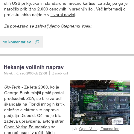
štiri USB priključke in standardno mrežno kartico, za zdaj pa ga je
naročilo približno 2.000 osnovnih in srednjih šol. Več informacij o
projektu lahko najdete v
izvorni novici
.
Za povezavo se zahvaljujemo
Stepnemu Volku
.
13 komentarjev
Hekanje volilnih naprav
Matek
::
6. sep 2006
ob 22:06
Zasebnost
- Že leta 2000, ko je
Slo-Tech
George Bush mlajši prvič postal
predsednik ZDA, so bile zaradi
škandala na Floridi mnogih
kritik
deležne elektronske naprave
podjetja Diebold. Očitno je bila
zadeva upravičena, avtorji strani
Open Voting Foundation
so
vir:
Open Voting Foundation
namreč uspeli v pičlih štirih