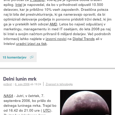
epilog.
Intel
je napovedal, da bo v prihodnosti odpustil 10.500
delavcev, kar je približno 10% vseh zaposlenih. Drastična poteza
naj bi bila del prestrukturiranja, ki ga nameravajo opraviti, da bi
optimizirali delovanje podjetja in ponovno pridobili tržni delež, ki jim
ga je v preteklih letih odvzel
AMD
. Letos bo največ odpuščanj v
marketingu, managementu in med IT osebjem, do leta 2008 pa naj
bi Intel s svojim načrtom prihranil 6 milijard dolarjev. Več podrobnih
informacij lahko najdete v
izvorni novici
na
Digital Trends
ali v
Intelovi
uradni izjavi za tisk
.
15 komentarjev
Delni lunin mrk
gzibret
::
6. sep 2006
ob 19:24
Znanost in tehnologija
- Jutri, v četrtek, 7.
NASA
septembra 2006, bo prišlo do
delnega luninega mrka. Trajal bo
od 16.42 do 21.00 ure (
UTC
).