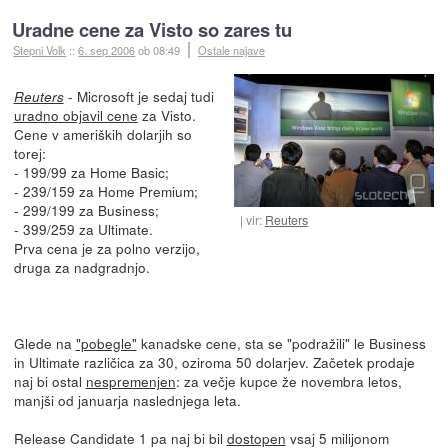
Uradne cene za Visto so zares tu
Stepni Volk
::
6. sep 2006
ob 08:49
Ostale najave
- Microsoft je sedaj tudi
Reuters
uradno objavil cene
za Visto.
Cene v ameriških dolarjih so
torej:
- 199/99 za Home Basic;
- 239/159 za Home Premium;
- 299/199 za Business;
vir:
Reuters
- 399/259 za Ultimate.
Prva cena je za polno verzijo,
druga za nadgradnjo.
Glede na
"pobegle"
kanadske cene, sta se "podražili" le Business
in Ultimate različica za 30, oziroma 50 dolarjev. Začetek prodaje
naj bi ostal
nespremenjen
: za večje kupce že novembra letos,
manjši od januarja naslednjega leta.
Release Candidate 1 pa naj bi bil
dostopen
vsaj 5 milijonom