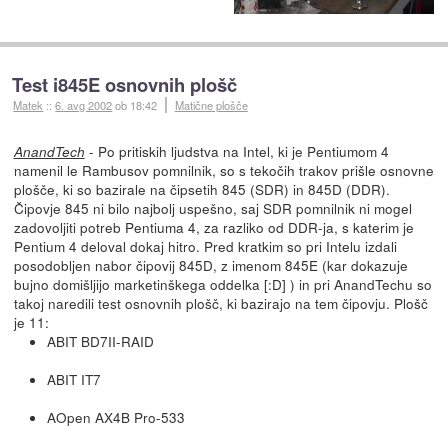
Test i845E osnovnih plošč
Matek
::
6. avg 2002
ob 18:42
Matične plošče
- Po pritiskih ljudstva na Intel, ki je Pentiumom 4
AnandTech
namenil le Rambusov pomnilnik, so s tekočih trakov prišle osnovne
plošče, ki so bazirale na čipsetih 845 (SDR) in 845D (DDR).
Čipovje 845 ni bilo najbolj uspešno, saj SDR pomnilnik ni mogel
zadovoljiti potreb Pentiuma 4, za razliko od DDR-ja, s katerim je
Pentium 4 deloval dokaj hitro. Pred kratkim so pri Intelu izdali
posodobljen nabor čipovij 845D, z imenom 845E (kar dokazuje
bujno domišljijo marketinškega oddelka [:D] ) in pri AnandTechu so
takoj naredili test osnovnih plošč, ki bazirajo na tem čipovju. Plošč
je 11:
ABIT BD7II-RAID
ABIT IT7
AOpen AX4B Pro-533