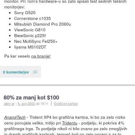
monitor. Pri Tom's hardware-u so zato spisali test sedmih takšnih
monitorjev:
Sony G520
Cornerstone c1035
Mitsubish Diamond Pro 2060u
ViewSonic G810
BiewSonic p225f
Nec MultiSync Fel250+
Iiyama MS102DT
Pa kar veselo
na branje!
0 komentarjev
80% za manj kot $100
alien-w
::
6. avg 2002
ob 15:11
Grafične kartice
- Trident XP4 bo grafična kartica, ki bo za zelo nizko
AnandTech
ceno ponujala veliko, trdijo pri
Tridentu
- podjetju, ki pokriva 4%
grafičnega trga. To podjetje nikoli ni bilo znano po zelo zmogljivih
in dragih grafičnih karticah, temveč bolj po zelo poceni a za to