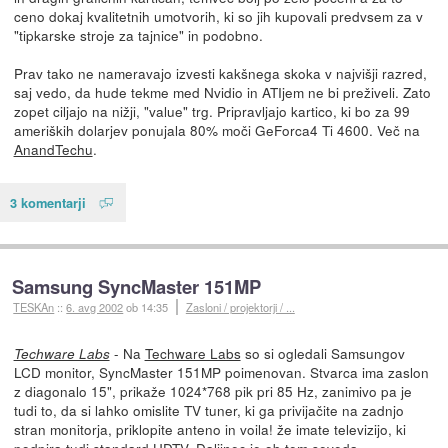
ceno dokaj kvalitetnih umotvorih, ki so jih kupovali predvsem za v
"tipkarske stroje za tajnice" in podobno.
Prav tako ne nameravajo izvesti kakšnega skoka v najvišji razred,
saj vedo, da hude tekme med Nvidio in ATIjem ne bi preživeli. Zato
zopet ciljajo na nižji, "value" trg. Pripravljajo kartico, ki bo za 99
ameriških dolarjev ponujala 80% moči GeForca4 Ti 4600. Več na
AnandTechu
.
3 komentarji
Samsung SyncMaster 151MP
TESKAn
::
6. avg 2002
ob 14:35
Zasloni / projektorji / ...
- Na
Techware Labs
so si ogledali Samsungov
Techware Labs
LCD monitor, SyncMaster 151MP poimenovan. Stvarca ima zaslon
z diagonalo 15", prikaže 1024*768 pik pri 85 Hz, zanimivo pa je
tudi to, da si lahko omislite TV tuner, ki ga privijačite na zadnjo
stran monitorja, priklopite anteno in voila! že imate televizijo, ki
podpira tudi standard HDTV. Daljinec je ob tem seveda