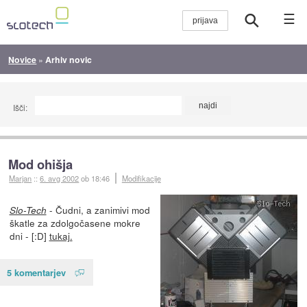
☰
Novice
»
Arhiv novic
Išči:
Mod ohišja
Marjan
::
6. avg 2002
ob 18:46
Modifikacije
- Čudni, a zanimivi mod
Slo-Tech
škatle za zdolgočasene mokre
dni - [:D]
tukaj.
5 komentarjev