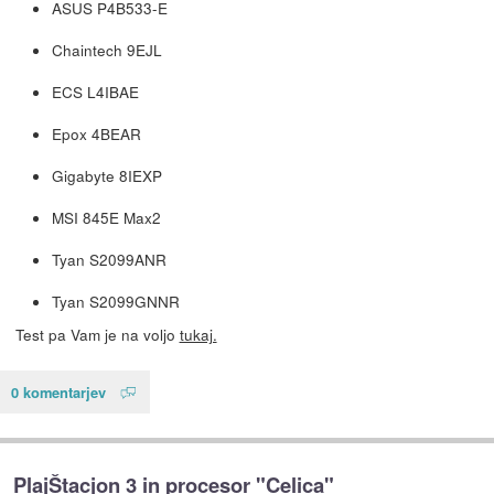
ASUS P4B533-E
Chaintech 9EJL
ECS L4IBAE
Epox 4BEAR
Gigabyte 8IEXP
MSI 845E Max2
Tyan S2099ANR
Tyan S2099GNNR
Test pa Vam je na voljo
tukaj.
0 komentarjev
PlajŠtacjon 3 in procesor "Celica"