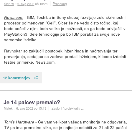
alien-w
::
6. avg 2002
ob 15:28
Procesorji
- IBM, Toshiba in Sony skupaj razvijajo zelo skrivnostni
News.com
procesor poimenovan "Cell". Sicer še ne vedo čisto točno, kaj
bodo počeli z njim, toda veliko je možnosti, da ga bodo privijačili v
PlayStation3, dele tehnologije pa bo IBM porabil za svoje nove
serverske izdelke.
Ravnokar so zaključili postopek inženiringa in načrtovanja ter
preverjanja, sedaj pa so zadevo predali inžinirjem, ki bodo izdelali
testne primerke.
News.com
.
12 komentarjev
Je 14 palcev premalo?
Matek
::
6. avg 2002
ob 15:13
Zasloni / projektorji / ...
- Če vam velikost vašega monitorja ne odgovarja,
Tom's Hardware
TV pa ima premotno sliko, se je najbolje odločiti za 21 ali 22 palčni