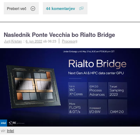
44 komentarjev
Preberi več
Naslednik Ponte Vecchia bo Rialto Bridge
Jurij Kristan
::
6. jun 2022
ob 06:23
Procesorji
vir:
Intel