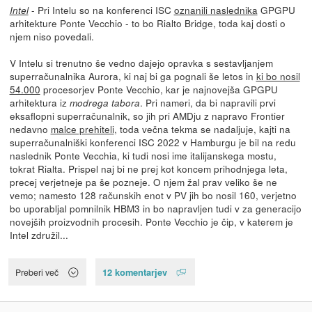
- Pri Intelu so na konferenci ISC
oznanili naslednika
GPGPU
Intel
arhitekture Ponte Vecchio - to bo Rialto Bridge, toda kaj dosti o
njem niso povedali.
V Intelu si trenutno še vedno dajejo opravka s sestavljanjem
superračunalnika Aurora, ki naj bi ga pognali še letos in
ki bo nosil
54.000
procesorjev Ponte Vecchio, kar je najnovejša GPGPU
arhitektura iz
. Pri nameri, da bi napravili prvi
modrega tabora
eksaflopni superračunalnik, so jih pri AMDju z napravo Frontier
nedavno
malce prehiteli
, toda večna tekma se nadaljuje, kajti na
superračunalniški konferenci ISC 2022 v Hamburgu je bil na redu
naslednik Ponte Vecchia, ki tudi nosi ime italijanskega mostu,
tokrat Rialta. Prispel naj bi ne prej kot koncem prihodnjega leta,
precej verjetneje pa še pozneje. O njem žal prav veliko še ne
vemo; namesto 128 računskih enot v PV jih bo nosil 160, verjetno
bo uporabljal pomnilnik HBM3 in bo napravljen tudi v za generacijo
novejših proizvodnih procesih. Ponte Vecchio je čip, v katerem je
Intel združil...
12 komentarjev
Preberi več