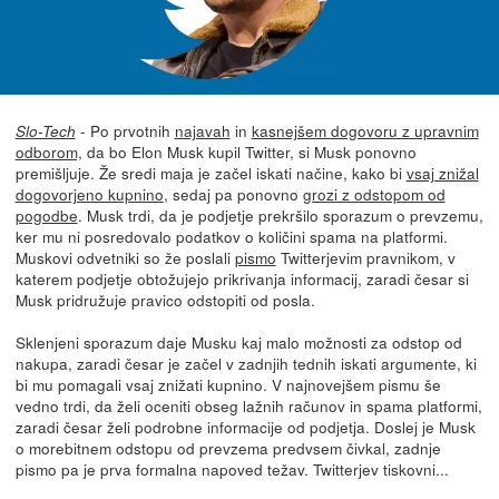
- Po prvotnih
najavah
in
kasnejšem dogovoru z upravnim
Slo-Tech
odborom,
da bo Elon Musk kupil Twitter, si Musk ponovno
premišljuje. Že sredi maja je začel iskati načine, kako bi
vsaj znižal
dogovorjeno kupnino
, sedaj pa ponovno
grozi z odstopom od
pogodbe
. Musk trdi, da je podjetje prekršilo sporazum o prevzemu,
ker mu ni posredovalo podatkov o količini spama na platformi.
Muskovi odvetniki so že poslali
pismo
Twitterjevim pravnikom, v
katerem podjetje obtožujejo prikrivanja informacij, zaradi česar si
Musk pridružuje pravico odstopiti od posla.
Sklenjeni sporazum daje Musku kaj malo možnosti za odstop od
nakupa, zaradi česar je začel v zadnjih tednih iskati argumente, ki
bi mu pomagali vsaj znižati kupnino. V najnovejšem pismu še
vedno trdi, da želi oceniti obseg lažnih računov in spama platformi,
zaradi česar želi podrobne informacije od podjetja. Doslej je Musk
o morebitnem odstopu od prevzema predvsem čivkal, zadnje
pismo pa je prva formalna napoved težav. Twitterjev tiskovni...