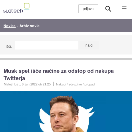
☰
Novice
»
Arhiv novic
Išči:
Musk spet išče načine za odstop od nakupa
Twitterja
Matej Huš
::
6. jun 2022
ob 21:25
Nakupi / združitve / propadi