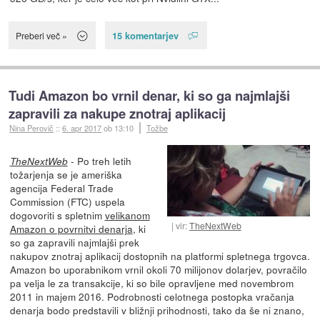
15 komentarjev
Preberi več »
Tudi Amazon bo vrnil denar, ki so ga najmlajši
zapravili za nakupe znotraj aplikacij
Nina Perovič
::
6. apr 2017
ob 13:10
Tožbe
- Po treh letih
TheNextWeb
tožarjenja se je ameriška
agencija Federal Trade
Commission (FTC) uspela
dogovoriti s spletnim
velikanom
vir:
TheNextWeb
Amazon o povrnitvi denarja
, ki
so ga zapravili najmlajši prek
nakupov znotraj aplikacij dostopnih na platformi spletnega trgovca.
Amazon bo uporabnikom vrnil okoli 70 milijonov dolarjev, povračilo
pa velja le za transakcije, ki so bile opravljene med novembrom
2011 in majem 2016. Podrobnosti celotnega postopka vračanja
denarja bodo predstavili v bližnji prihodnosti, tako da še ni znano,