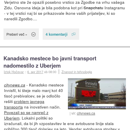
Verjetno ste že opazili posebno vrstico za Zgodbe na vrhu vašega
Zidu. Osnovna ideja je bila podobna kot pri
Snapchatu
Instagramu
- v tej vrstici naj bi se prikazovale ikone vaših prijateljev, ki so
naredili Zgodbo....
4 komentarji
Preberi več »
Kanadsko mestece bo javni transport
nadomestilo z Uberjem
Iztok Hočevar
::
6. apr 2017
ob 08:00
Znanost in tehnologija
- Kanadsko mestece
citynews.ca
Innisfil, ki šteje malo manj kot 40
tisoč prebivalcev, se je odločilo
rešiti
problem javnega
transporta
na inovativen način.
Povezali so se namreč z
vir:
citynews.ca
Uberjem
. Lokalni politiki so
izračunali, da bi jih vzpostavitev le ene avtobusne linije stala
približno 300 tisoč dolarjev na leto. Vendar avtobusna storitev v