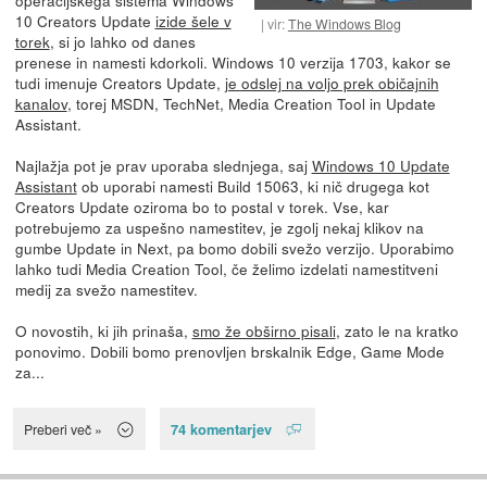
10 Creators Update
izide šele v
vir:
The Windows Blog
torek
, si jo lahko od danes
prenese in namesti kdorkoli. Windows 10 verzija 1703, kakor se
tudi imenuje Creators Update,
je odslej na voljo prek običajnih
kanalov
, torej MSDN, TechNet, Media Creation Tool in Update
Assistant.
Najlažja pot je prav uporaba slednjega, saj
Windows 10 Update
Assistant
ob uporabi namesti Build 15063, ki nič drugega kot
Creators Update oziroma bo to postal v torek. Vse, kar
potrebujemo za uspešno namestitev, je zgolj nekaj klikov na
gumbe Update in Next, pa bomo dobili svežo verzijo. Uporabimo
lahko tudi Media Creation Tool, če želimo izdelati namestitveni
medij za svežo namestitev.
O novostih, ki jih prinaša,
smo že obširno pisali
, zato le na kratko
ponovimo. Dobili bomo prenovljen brskalnik Edge, Game Mode
za...
74 komentarjev
Preberi več »