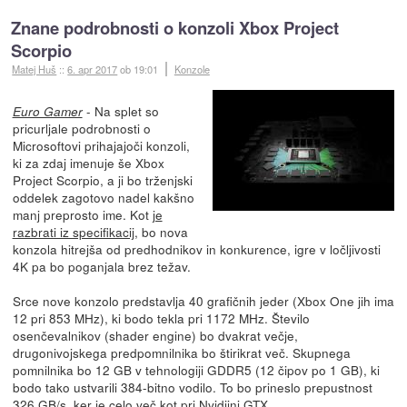
Znane podrobnosti o konzoli Xbox Project
Scorpio
Matej Huš
::
6. apr 2017
ob 19:01
Konzole
- Na splet so
Euro Gamer
pricurljale podrobnosti o
Microsoftovi prihajajoči konzoli,
ki za zdaj imenuje še Xbox
Project Scorpio, a ji bo trženjski
oddelek zagotovo nadel kakšno
manj preprosto ime. Kot
je
razbrati iz specifikacij
, bo nova
konzola hitrejša od predhodnikov in konkurence, igre v ločljivosti
4K pa bo poganjala brez težav.
Srce nove konzolo predstavlja 40 grafičnih jeder (Xbox One jih ima
12 pri 853 MHz), ki bodo tekla pri 1172 MHz. Število
osenčevalnikov (shader engine) bo dvakrat večje,
drugonivojskega predpomnilnika bo štirikrat več. Skupnega
pomnilnika bo 12 GB v tehnologiji GDDR5 (12 čipov po 1 GB), ki
bodo tako ustvarili 384-bitno vodilo. To bo prineslo prepustnost
326 GB/s, ker je celo več kot pri Nvidiini GTX...