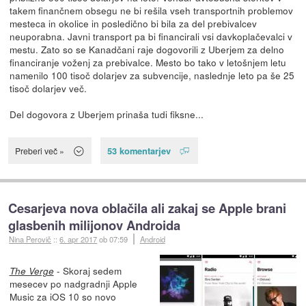
takem finančnem obsegu ne bi rešila vseh transportnih problemov
mesteca in okolice in posledično bi bila za del prebivalcev
neuporabna. Javni transport pa bi financirali vsi davkoplačevalci v
mestu. Zato so se Kanadčani raje dogovorili z Uberjem za delno
financiranje voženj za prebivalce. Mesto bo tako v letošnjem letu
namenilo 100 tisoč dolarjev za subvencije, naslednje leto pa še 25
tisoč dolarjev več.
Del dogovora z Uberjem prinaša tudi fiksne...
53 komentarjev
Preberi več »
Cesarjeva nova oblačila ali zakaj se Apple brani
glasbenih milijonov Androida
Nina Perovič
::
6. apr 2017
ob 07:59
Android
- Skoraj sedem
The Verge
mesecev po nadgradnji Apple
Music za iOS 10 so novo