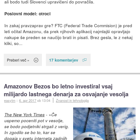
ali bodo tudi Slovenci upravičeni do povračila.
Poslovni model: otroci
In zakaj pravzaprav gre? FTC (Federal Trade Commision) je pred
leti očital Amazonu, da prek njihovih aplikacij najmlajši opravljajo
nakupe še preden se naučijo brati in pisati. Brez gesla, le z nekaj
kliki, so...
17 komentarjev
Preberi več »
Amazonov Bezos bo letno investiral vsaj
milijardo lastnega denarja za osvajanje vesolja
easytm
::
6. apr 2017
ob 13:04
Znanost in tehnologija
- »
The New York Times
Če
uspemo poceniti pot v vesolje,
se bodo podjetniki strgali z verig.
In zgodilo se bo to, kar se
dogaja v svetu interneta zadnjih