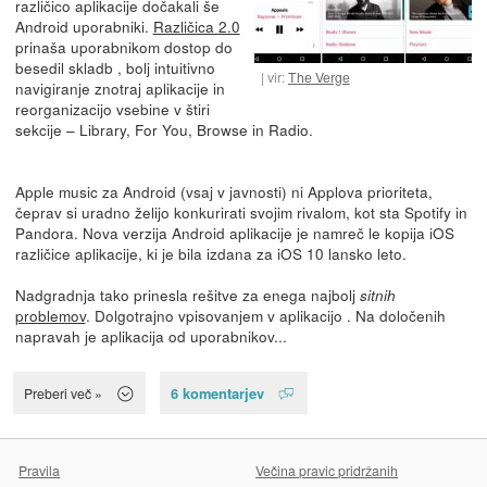
različico aplikacije dočakali še
Android uporabniki.
Različica 2.0
prinaša uporabnikom dostop do
besedil skladb , bolj intuitivno
vir:
The Verge
navigiranje znotraj aplikacije in
reorganizacijo vsebine v štiri
sekcije – Library, For You, Browse in Radio.
Apple music za Android (vsaj v javnosti) ni Applova prioriteta,
čeprav si uradno želijo konkurirati svojim rivalom, kot sta Spotify in
Pandora. Nova verzija Android aplikacije je namreč le kopija iOS
različice aplikacije, ki je bila izdana za iOS 10 lansko leto.
Nadgradnja tako prinesla rešitve za enega najbolj
sitnih
problemov
. Dolgotrajno vpisovanjem v aplikacijo . Na določenih
napravah je aplikacija od uporabnikov...
6 komentarjev
Preberi več »
Pravila
Večina pravic pridržanih