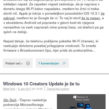
oddaljen napad. Za uspešen napad zadostuje, da je naprava v
dometu istega Wi-Fi kakor napadalec, medtem ko žrtvi ni treba
storiti nič. Apple je luknjo v ponedeljkovi posodobitvi iOS 10.3.1
že
zakrpal
, medtem ko je Google še ni. To naj bi storil
še ta mesec
, a
v ekosistemu Android od popravka v glavni kodi do njegove
namestitve na vseh napravah mine precej časa, vsi telefoni pa ga
sploh ne dobijo.
Napad deluje, če telefonu pošiljamo paketke Wi-Fi (
), ki
frames
vsebujejo določene posebej prilagojene vrednosti. To zmede
firmware v Broadcomovem čipu, kjer pride do prekoračitve...
7 komentarjev
Preberi več »
Windows 10 Creators Update je že tu
Matej Huš
::
6. apr 2017
ob 19:08
Operacijski sistemi
- Čeprav naslednja
Slo-Tech
podverzija Microsoftovega
operacijskega sistema Windows