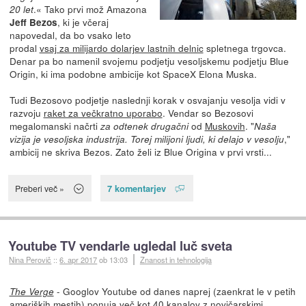
.« Tako prvi mož Amazona
20 let
, ki je včeraj
Jeff Bezos
napovedal, da bo vsako leto
prodal
vsaj za milijardo dolarjev lastnih delnic
spletnega trgovca.
Denar pa bo namenil svojemu podjetju vesoljskemu podjetju Blue
Origin, ki ima podobne ambicije kot SpaceX Elona Muska.
Tudi Bezosovo podjetje naslednji korak v osvajanju vesolja vidi v
razvoju
raket za večkratno uporabo
. Vendar so Bezosovi
megalomanski načrti
od
Muskovih
. "
za odtenek drugačni
Naša
,"
vizija je vesoljska industrija. Torej milijoni ljudi, ki delajo v vesolju
ambicij ne skriva Bezos. Zato želi iz Blue Origina v prvi vrsti...
7 komentarjev
Preberi več »
Youtube TV vendarle ugledal luč sveta
Nina Perovič
::
6. apr 2017
ob 13:03
Znanost in tehnologija
- Googlov Youtube od danes naprej (zaenkrat le v petih
The Verge
ameriških mestih) ponuja več kot 40 kanalov z novičarskimi,