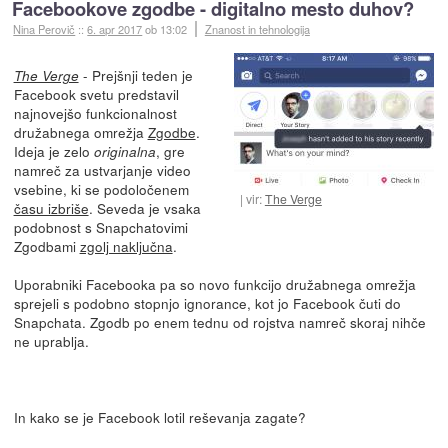
Facebookove zgodbe - digitalno mesto duhov?
Nina Perovič
::
6. apr 2017
ob 13:02
Znanost in tehnologija
- Prejšnji teden je
The Verge
Facebook svetu predstavil
najnovejšo funkcionalnost
družabnega omrežja
Zgodbe
.
Ideja je zelo
, gre
originalna
namreč za ustvarjanje video
vsebine, ki se podoločenem
vir:
The Verge
času izbriše
. Seveda je vsaka
podobnost s Snapchatovimi
Zgodbami
zgolj naključna
.
Uporabniki Facebooka pa so novo funkcijo družabnega omrežja
sprejeli s podobno stopnjo ignorance, kot jo Facebook čuti do
Snapchata. Zgodb po enem tednu od rojstva namreč skoraj nihče
ne uprablja.
In kako se je Facebook lotil reševanja zagate?