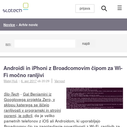
☰
Novice
»
Arhiv novic
Išči:
Androidi in iPhoni z Broadcomovim čipom za Wi-
Fi močno ranljivi
Matej Huš
::
6. apr 2017
ob 20:29
Varnost
-
Gal Beniamini iz
Slo-Tech
Googlovega projekta Zero, v
sklopu katerega se iščejo
ranljivosti v programski in strojni
opremi, je odkril
, da je veliko
pametnih telefonov z iOS ali Androidom, ki uporabljajo
Broadcomov čip za zagotavljanje povezljivosti z Wi-Fi, ranljivih za