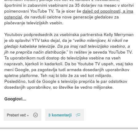
športnimi in zabavnimi vsebinami za 35 dolarjev na mesec v storitvi
poimenovani YouTube TV. Ta je sicer še
daleč od popolnosti, a ima
potencial
, da navduši celotne nove generacije gledalcev za
plačevanje televizijskih vsebin.
Youtubov podpredsednik za vsebinska partnerstva Kelly Merryman
je ob splavitvi YTV tako dejal, da je “
veliko milenijcev, ki nikoli ne
gledajo kabelske televizije. Da pa imaj radi televizijsko vsebino, a
.” In rešitev je seveda YouTube TV.
jih ne prepriča način distribucije
Ta uporabnikom nudi dostop do televizijske vsebine na vseh
napravah, kjerkoli in kadarkoli. Da bo Youtube TV uspeh, vsaj tako
meni Google, pa zagotavlja tudi armada dosedanjih uporabnikov
spletne platforme. Teh naj bi bilo že za več kot milijardo.
Posledično, tudi če Google s televizijo prepriča le par odstotkov
dosedanjih uporabnikov, so številke še vedno milijonske.
Googlovi...
3 komentarji
Preberi več »