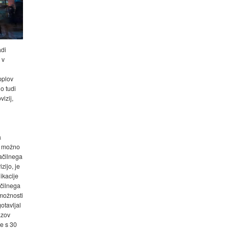
di
 v
pplov
o tudi
izij,
a
) možno
ačilnega
zijo, je
likacije
ačilnega
 možnosti
otavljal
azov
je s 30