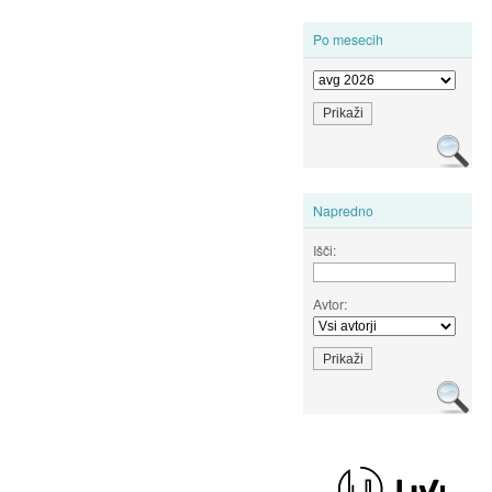
Po mesecih
Napredno
Išči:
Avtor: