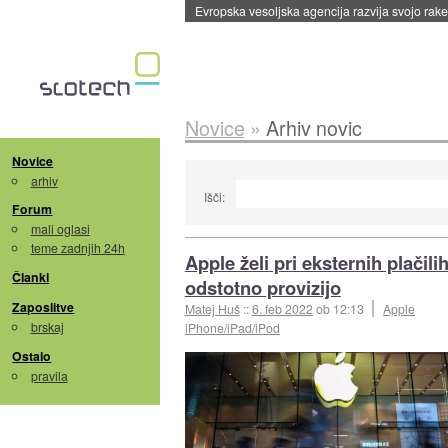
Evropska vesoljska agencija razvija svojo rak
Novice
»
Arhiv novic
Novice
arhiv
Išči:
Forum
mali oglasi
teme zadnjih 24h
Apple želi pri eksternih plačilih
Članki
odstotno provizijo
Zaposlitve
Matej Huš
::
6. feb 2022
ob 12:13
Apple
brskaj
iPhone/iPad/iPod
Ostalo
pravila