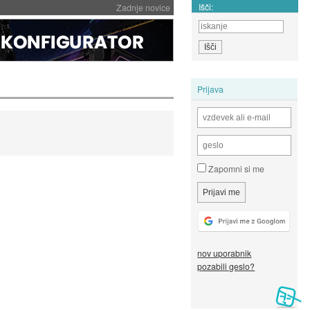
Išči:
Zadnje novice
Prijava
Zapomni si me
nov uporabnik
pozabili geslo?