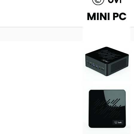
Na vrh ^