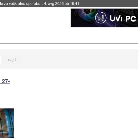
eto za večkratno uporabo
::
4. avg 2026 ob 19:41
 27-