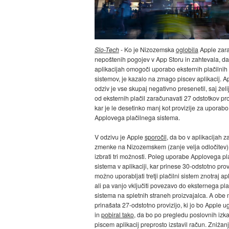
Slo-Tech
- Ko je Nizozemska
oglobila
Apple zara
nepoštenih pogojev v App Storu in zahtevala, da
aplikacijah omogoči uporabo eksternih plačilnih
sistemov, je kazalo na zmago piscev aplikacij. A
odziv je vse skupaj negativno presenetil, saj želij
od eksternih plačil zaračunavati 27 odstotkov prov
kar je le desetinko manj kot provizije za uporabo
Applovega plačilnega sistema.
V odzivu je Apple
sporočil
, da bo v aplikacijah z
zmenke na Nizozemskem (zanje velja odločitev
izbrati tri možnosti. Poleg uporabe Applovega pl
sistema v aplikaciji, kar prinese 30-odstotno provi
možno uporabljati tretji plačilni sistem znotraj ap
ali pa vanjo vključiti povezavo do eksternega pl
sistema na spletnih straneh proizvajalca. A obe
prinašata 27-odstotno provizijo, ki jo bo Apple ug
in
pobiral tako
, da bo po pregledu poslovnih izk
piscem aplikacij preprosto izstavil račun. Znižan