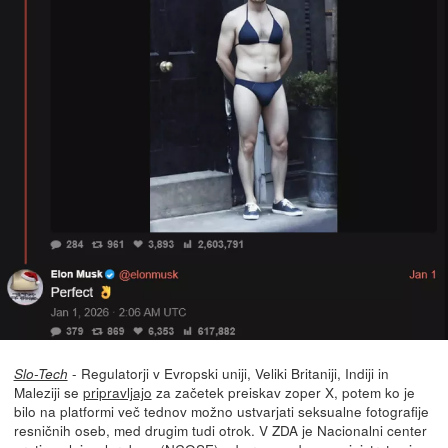
- Regulatorji v Evropski uniji, Veliki Britaniji, Indiji in
Slo-Tech
Maleziji se
pripravljajo
za začetek preiskav zoper X, potem ko je
bilo na platformi več tednov možno ustvarjati seksualne fotografije
resničnih oseb, med drugim tudi otrok. V ZDA je Nacionalni center