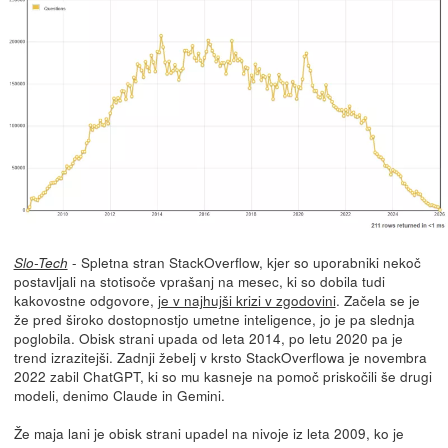
- Spletna stran StackOverflow, kjer so uporabniki nekoč
Slo-Tech
postavljali na stotisoče vprašanj na mesec, ki so dobila tudi
kakovostne odgovore,
je v najhujši krizi v zgodovini
. Začela se je
že pred široko dostopnostjo umetne inteligence, jo je pa slednja
poglobila. Obisk strani upada od leta 2014, po letu 2020 pa je
trend izrazitejši. Zadnji žebelj v krsto StackOverflowa je novembra
2022 zabil ChatGPT, ki so mu kasneje na pomoč priskočili še drugi
modeli, denimo Claude in Gemini.
Že maja lani je obisk strani upadel na nivoje iz leta 2009, ko je