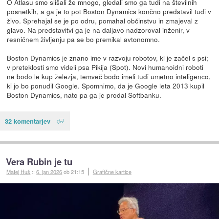
O Atlasu smo slišali že mnogo, gledali smo ga tudi na številnih
posnetkih, a ga je to pot Boston Dynamics končno predstavil tudi v
živo. Sprehajal se je po odru, pomahal občinstvu in zmajeval z
glavo. Na predstavitvi ga je na daljavo nadzoroval inženir, v
resničnem življenju pa se bo premikal avtonomno.
Boston Dynamics je znano ime v razvoju robotov, ki je začel s psi;
v preteklosti smo videli psa Pikija (Spot). Novi humanoidni roboti
ne bodo le kup železja, temveč bodo imeli tudi umetno inteligenco,
ki jo bo ponudil Google. Spomnimo, da je Google leta 2013 kupil
Boston Dynamics, nato pa ga je prodal Softbanku.
32 komentarjev
Vera Rubin je tu
Matej Huš
::
6. jan 2026
ob 21:15
Grafične kartice