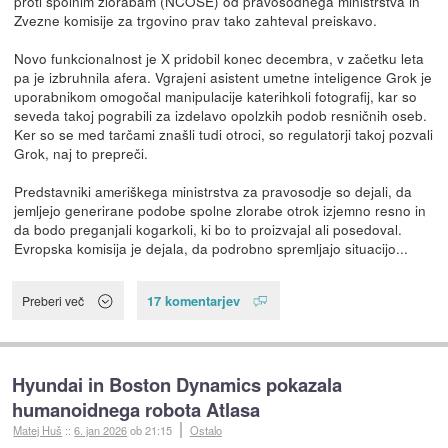
proti spolnim zlorabam (NCOSE) od pravosodnega ministrstva in
Zvezne komisije za trgovino prav tako zahteval preiskavo.
Novo funkcionalnost je X pridobil konec decembra, v začetku leta
pa je izbruhnila afera. Vgrajeni asistent umetne inteligence Grok je
uporabnikom omogočal manipulacije katerihkoli fotografij, kar so
seveda takoj pograbili za izdelavo opolzkih podob resničnih oseb.
Ker so se med tarčami znašli tudi otroci, so regulatorji takoj pozvali
Grok, naj to prepreči.
Predstavniki ameriškega ministrstva za pravosodje so dejali, da
jemljejo generirane podobe spolne zlorabe otrok izjemno resno in
da bodo preganjali kogarkoli, ki bo to proizvajal ali posedoval.
Evropska komisija je dejala, da podrobno spremljajo situacijo...
17 komentarjev
Preberi več
Hyundai in Boston Dynamics pokazala
humanoidnega robota Atlasa
Matej Huš
::
6. jan 2026
ob 21:15
Ostalo