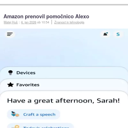
Amazon prenovil pomočnico Alexo
Matej Huš
::
6. jan 2026
ob 10:54
Znanost in tehnologija