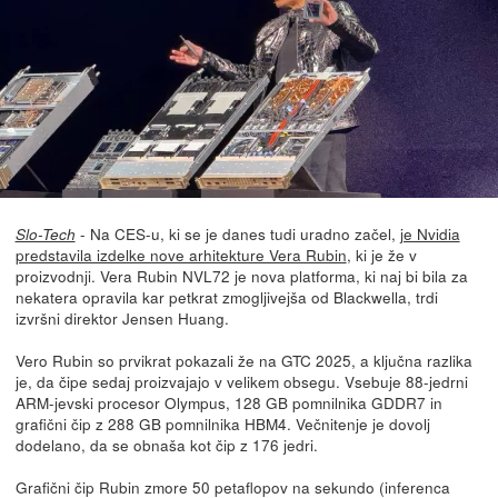
- Na CES-u, ki se je danes tudi uradno začel,
je Nvidia
Slo-Tech
predstavila izdelke nove arhitekture Vera Rubin
, ki je že v
proizvodnji. Vera Rubin NVL72 je nova platforma, ki naj bi bila za
nekatera opravila kar petkrat zmogljivejša od Blackwella, trdi
izvršni direktor Jensen Huang.
Vero Rubin so prvikrat pokazali že na GTC 2025, a ključna razlika
je, da čipe sedaj proizvajajo v velikem obsegu. Vsebuje 88-jedrni
ARM-jevski procesor Olympus, 128 GB pomnilnika GDDR7 in
grafični čip z 288 GB pomnilnika HBM4. Večnitenje je dovolj
dodelano, da se obnaša kot čip z 176 jedri.
Grafični čip Rubin zmore 50 petaflopov na sekundo (inferenca