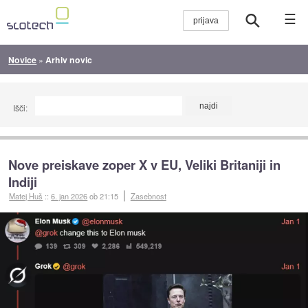
☰
Novice
»
Arhiv novic
Išči:
Nove preiskave zoper X v EU, Veliki Britaniji in
Indiji
Matej Huš
::
6. jan 2026
ob 21:15
Zasebnost