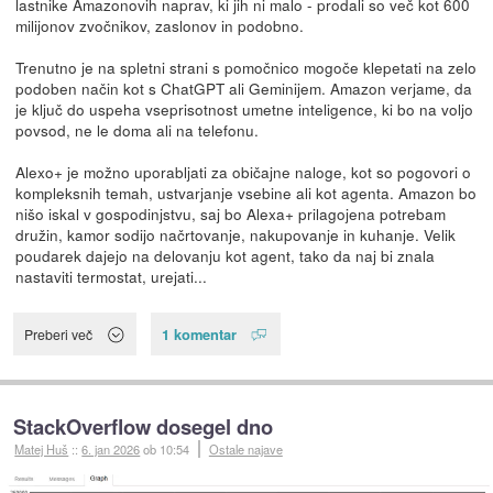
lastnike Amazonovih naprav, ki jih ni malo - prodali so več kot 600
milijonov zvočnikov, zaslonov in podobno.
Trenutno je na spletni strani s pomočnico mogoče klepetati na zelo
podoben način kot s ChatGPT ali Geminijem. Amazon verjame, da
je ključ do uspeha vseprisotnost umetne inteligence, ki bo na voljo
povsod, ne le doma ali na telefonu.
Alexo+ je možno uporabljati za običajne naloge, kot so pogovori o
kompleksnih temah, ustvarjanje vsebine ali kot agenta. Amazon bo
nišo iskal v gospodinjstvu, saj bo Alexa+ prilagojena potrebam
družin, kamor sodijo načrtovanje, nakupovanje in kuhanje. Velik
poudarek dajejo na delovanju kot agent, tako da naj bi znala
nastaviti termostat, urejati...
1 komentar
Preberi več
StackOverflow dosegel dno
Matej Huš
::
6. jan 2026
ob 10:54
Ostale najave