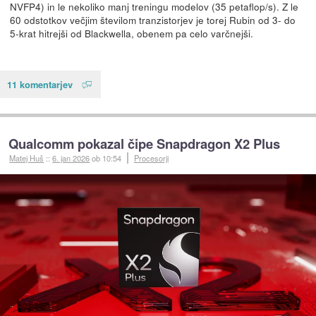
NVFP4) in le nekoliko manj treningu modelov (35 petaflop/s). Z le
60 odstotkov večjim številom tranzistorjev je torej Rubin od 3- do
5-krat hitrejši od Blackwella, obenem pa celo varčnejši.
11 komentarjev
Qualcomm pokazal čipe Snapdragon X2 Plus
Matej Huš
::
6. jan 2026
ob 10:54
Procesorji