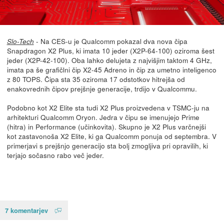
- Na CES-u je Qualcomm pokazal dva nova čipa
Slo-Tech
Snapdragon X2 Plus, ki imata 10 jeder (X2P-64-100) oziroma šest
jeder (X2P-42-100). Oba lahko delujeta z najvišjim taktom 4 GHz,
imata pa še grafičlni čip X2-45 Adreno in čip za umetno inteligenco
z 80 TOPS. Čipa sta 35 oziroma 17 odstotkov hitrejša od
enakovrednih čipov prejšnje generacije, trdijo v Qualcommu.
Podobno kot X2 Elite sta tudi X2 Plus proizvedena v TSMC-ju na
arhitekturi Qualcomm Oryon. Jedra v čipu se imenujejo Prime
(hitra) in Performance (učinkovita). Skupno je X2 Plus varčnejši
kot zastavonoša X2 Elite, ki ga Qualcomm ponuja od septembra. V
primerjavi s prejšnjo generacijo sta bolj zmogljiva pri opravilih, ki
terjajo sočasno rabo več jeder.
7 komentarjev