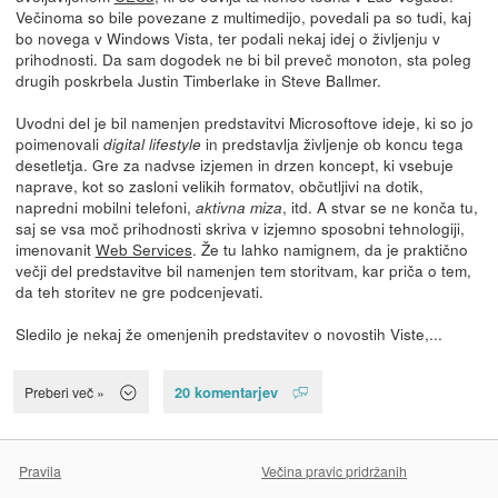
Večinoma so bile povezane z multimedijo, povedali pa so tudi, kaj
bo novega v Windows Vista, ter podali nekaj idej o življenju v
prihodnosti. Da sam dogodek ne bi bil preveč monoton, sta poleg
drugih poskrbela Justin Timberlake in Steve Ballmer.
Uvodni del je bil namenjen predstavitvi Microsoftove ideje, ki so jo
poimenovali
in predstavlja življenje ob koncu tega
digital lifestyle
desetletja. Gre za nadvse izjemen in drzen koncept, ki vsebuje
naprave, kot so zasloni velikih formatov, občutljivi na dotik,
napredni mobilni telefoni,
, itd. A stvar se ne konča tu,
aktivna miza
saj se vsa moč prihodnosti skriva v izjemno sposobni tehnologiji,
imenovanit
Web Services
. Že tu lahko namignem, da je praktično
večji del predstavitve bil namenjen tem storitvam, kar priča o tem,
da teh storitev ne gre podcenjevati.
Sledilo je nekaj že omenjenih predstavitev o novostih Viste,...
20 komentarjev
Preberi več »
Pravila
Večina pravic pridržanih