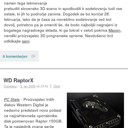
namen tega tekmovanja
prebuditi slovensko 3D sceno in spodbuditi k sodelovanju tudi vse
ostale, ki jih to področje zanima. Dogodek se bo končal 28.
februarja, tako da je časa za morebitno sodelovanje več kot
dovolj, potrebno pa je omeniti še, da bodo najboljši nagrajeni iz
bogatega nagradnega sklada, ki ga tokrat v celoti pokriva
Maxon
,
nemški proizvajalec 3D programske opreme. Navdušenci brž
odklikajte
sem
.
6 komentarjev
WD RaptorX
Daedalus
::
6. jan 2006
ob 23:42
Diski
- Proizvajalec trdih
PC Stats
diskov Western Digital je
nedavno predstavil novo pošast
za najzahtevneše uporabnike,
disk poimenovan Raptor 150GB.
Ta je naslednik znane serije