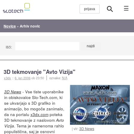
☰
Novice
»
Arhiv novic
Išči:
3D tekmovanje "Avto Vizija"
x3dx
::
6. jan 2006
ob 23:50
oznake:
N/A
- Vse tiste uporabnike
3D News
in obiskovalce Slo-Tech.com, ki
se ukvarjajo s 3D grafiko in
animacijo, bo mogoče zanimalo,
da na portalu
x3dx.com
poteka
3D tekmovanje z naslovom
Avto
. Tema je namenoma rahlo
Vizija
vir:
3D News
populistična, saj je osnovni