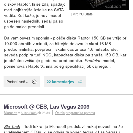
diskov Raptor, ki še zdaj spadajo
med najhitrejše izdelke na SATA
vir:
PC Stats
vodilu. Kot kaže, je novi model
uspešen naslednik, sedaj pa so
ga še malce predelali.
Da vam osvežim spomin - plošče diska Raptor 150 GB se vrtijo pri
10.000 obratih v minuti, za hitrejše delovanje skrbi 16 MB
predpomnilnika, povprečni iskalni čas znaša 4,6 milisekunde,
seveda podpira tudi NCQ, kapaciteta diska pa znaša 150 GB, kar
je občutno zvišanje glede na predhodnika.
model,
Predelan
poimenovan
RaptorX
, ima poleg specifikacij običajnega...
22 komentarjev
Preberi več »
Microsoft @ CES, Las Vegas 2006
Microsoft
::
6. jan 2006
ob 23:34
Ostala programska oprema
- Tudi tokrat je Microsoft predstavil nekaj novosti na že
Slo-Tech
uveljavljenem
CESu
, ki se odvija ta konec tedna v Las Vegasu.