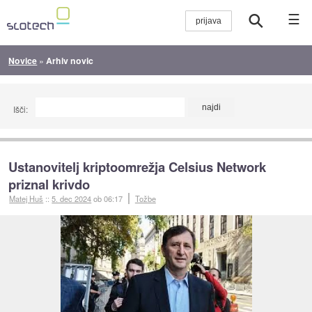
☰
Novice
»
Arhiv novic
Išči:
Ustanovitelj kriptoomrežja Celsius Network
priznal krivdo
Matej Huš
::
5. dec 2024
ob 06:17
Tožbe