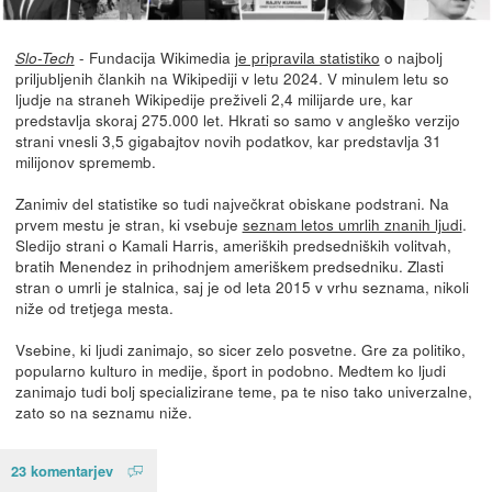
- Fundacija Wikimedia
je pripravila statistiko
o najbolj
Slo-Tech
priljubljenih člankih na Wikipediji v letu 2024. V minulem letu so
ljudje na straneh Wikipedije preživeli 2,4 milijarde ure, kar
predstavlja skoraj 275.000 let. Hkrati so samo v angleško verzijo
strani vnesli 3,5 gigabajtov novih podatkov, kar predstavlja 31
milijonov sprememb.
Zanimiv del statistike so tudi največkrat obiskane podstrani. Na
prvem mestu je stran, ki vsebuje
seznam letos umrlih znanih ljudi
.
Sledijo strani o Kamali Harris, ameriških predsedniških volitvah,
bratih Menendez in prihodnjem ameriškem predsedniku. Zlasti
stran o umrli je stalnica, saj je od leta 2015 v vrhu seznama, nikoli
niže od tretjega mesta.
Vsebine, ki ljudi zanimajo, so sicer zelo posvetne. Gre za politiko,
popularno kulturo in medije, šport in podobno. Medtem ko ljudi
zanimajo tudi bolj specializirane teme, pa te niso tako univerzalne,
zato so na seznamu niže.
23 komentarjev