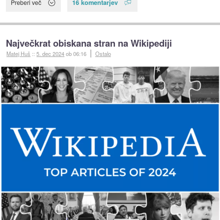
16 komentarjev
Preberi več
Največkrat obiskana stran na Wikipediji
Matej Huš
::
5. dec 2024
ob 06:16
Ostalo