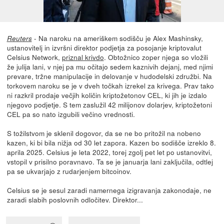
- Na naroku na ameriškem sodišču je Alex Mashinsky,
Reuters
ustanovitelj in izvršni direktor podjetja za posojanje kriptovalut
Celsius Network,
priznal krivdo
. Obtožnico zoper njega so vložili
že julija lani, v njej pa mu očitajo sedem kaznivih dejanj, med njimi
prevare, tržne manipulacije in delovanje v hudodelski združbi. Na
torkovem naroku se je v dveh točkah izrekel za krivega. Prav tako
ni razkril prodaje večjih količin kriptožetonov CEL, ki jih je izdalo
njegovo podjetje. S tem zaslužil 42 milijonov dolarjev, kriptožetoni
CEL pa so nato izgubili večino vrednosti.
S tožilstvom je sklenil dogovor, da se ne bo pritožil na nobeno
kazen, ki bi bila nižja od 30 let zapora. Kazen bo sodišče izreklo 8.
aprila 2025. Celsius je leta 2022, torej zgolj pet let po ustanovitvi,
vstopil v prisilno poravnavo. Ta se je januarja lani zaključila, odtlej
pa se ukvarjajo z rudarjenjem bitcoinov.
Celsius se je sesul zaradi namernega izigravanja zakonodaje, ne
zaradi slabih poslovnih odločitev. Direktor...