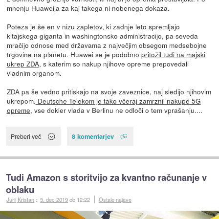
mnenju Huaweija za kaj takega ni nobenega dokaza.
Poteza je še en v nizu zapletov, ki zadnje leto spremljajo
kitajskega giganta in washingtonsko administracijo, pa seveda
mračijo odnose med državama z največjim obsegom medsebojne
trgovine na planetu. Huawei se je podobno
pritožil tudi na majski
ukrep ZDA
, s katerim so nakup njihove opreme prepovedali
vladnim organom.
ZDA pa še vedno pritiskajo na svoje zaveznice, naj sledijo njihovim
ukrepom.
Deutsche Telekom je tako včeraj zamrznil nakupe 5G
opreme
, vse dokler vlada v Berlinu ne odloči o tem vprašanju....
8 komentarjev
Preberi več
Tudi Amazon s storitvijo za kvantno računanje v
oblaku
Jurij Kristan
::
5. dec 2019
ob 12:22
Ostale najave