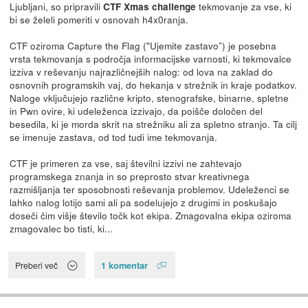
Ljubljani, so pripravili
tekmovanje za vse, ki
CTF Xmas challenge
bi se želeli pomeriti v osnovah h4x0ranja.
CTF oziroma Capture the Flag ("Ujemite zastavo”) je posebna
vrsta tekmovanja s področja informacijske varnosti, ki tekmovalce
izziva v reševanju najrazličnejših nalog: od lova na zaklad do
osnovnih programskih vaj, do hekanja v strežnik in kraje podatkov.
Naloge vključujejo različne kripto, stenografske, binarne, spletne
in Pwn ovire, ki udeleženca izzivajo, da poišče določen del
besedila, ki je morda skrit na strežniku ali za spletno stranjo. Ta cilj
se imenuje zastava, od tod tudi ime tekmovanja.
CTF je primeren za vse, saj številni izzivi ne zahtevajo
programskega znanja in so preprosto stvar kreativnega
razmišljanja ter sposobnosti reševanja problemov. Udeleženci se
lahko nalog lotijo sami ali pa sodelujejo z drugimi in poskušajo
doseči čim višje število točk kot ekipa. Zmagovalna ekipa oziroma
zmagovalec bo tisti, ki...
1 komentar
Preberi več