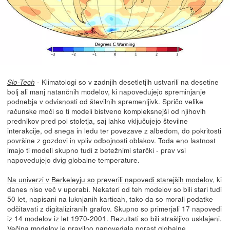
- Klimatologi so v zadnjih desetletjih ustvarili na desetine
Slo-Tech
bolj ali manj natančnih modelov, ki napovedujejo spreminjanje
podnebja v odvisnosti od številnih spremenljivk. Spričo velike
računske moči so ti modeli bistveno kompleksnejši od njihovih
prednikov pred pol stoletja, saj lahko vključujejo številne
interakcije, od snega in ledu ter povezave z albedom, do pokritosti
površine z gozdovi in vpliv odbojnosti oblakov. Toda eno lastnost
imajo ti modeli skupno tudi z betežnimi starčki - prav vsi
napovedujejo dvig globalne temperature.
Na univerzi v Berkeleyju so preverili napovedi starejših modelov
, ki
danes niso več v uporabi. Nekateri od teh modelov so bili stari tudi
50 let, napisani na luknjanih karticah, tako da so morali podatke
odčitavati z digitaliziranih grafov. Skupno so primerjali 17 napovedi
iz 14 modelov iz let 1970-2001. Rezultati so bili strašljivo usklajeni.
Večina modelov je pravilno napovedala porast globalne