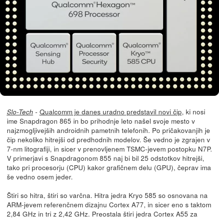
-
Qualcomm je danes uradno predstavil novi čip
, ki nosi
Slo-Tech
ime Snapdragon 865 in bo prihodnje leto našel svoje mesto v
najzmogljivejših androidnih pametnih telefonih. Po pričakovanjih je
čip nekoliko hitrejši od predhodnih modelov. Še vedno je zgrajen v
7-nm litografiji, in sicer v prenovljenem TSMC-jevem postopku N7P.
V primerjavi s Snapdragonom 855 naj bi bil 25 odstotkov hitrejši,
tako pri procesorju (CPU) kakor grafičnem delu (GPU), čeprav ima
še vedno osem jeder.
Štiri so hitra, štiri so varčna. Hitra jedra Kryo 585 so osnovana na
ARM-jevem referenčnem dizajnu Cortex A77, in sicer eno s taktom
2,84 GHz in tri z 2,42 GHz. Preostala štiri jedra Cortex A55 za