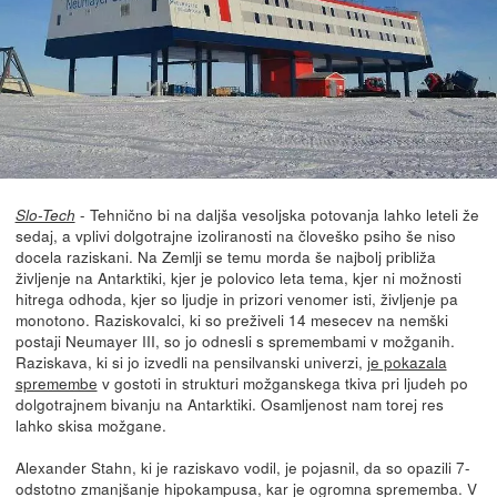
- Tehnično bi na daljša vesoljska potovanja lahko leteli že
Slo-Tech
sedaj, a vplivi dolgotrajne izoliranosti na človeško psiho še niso
docela raziskani. Na Zemlji se temu morda še najbolj približa
življenje na Antarktiki, kjer je polovico leta tema, kjer ni možnosti
hitrega odhoda, kjer so ljudje in prizori venomer isti, življenje pa
monotono. Raziskovalci, ki so preživeli 14 mesecev na nemški
postaji Neumayer III, so jo odnesli s spremembami v možganih.
Raziskava, ki si jo izvedli na pensilvanski univerzi,
je pokazala
spremembe
v gostoti in strukturi možganskega tkiva pri ljudeh po
dolgotrajnem bivanju na Antarktiki. Osamljenost nam torej res
lahko skisa možgane.
Alexander Stahn, ki je raziskavo vodil, je pojasnil, da so opazili 7-
odstotno zmanjšanje hipokampusa, kar je ogromna sprememba. V