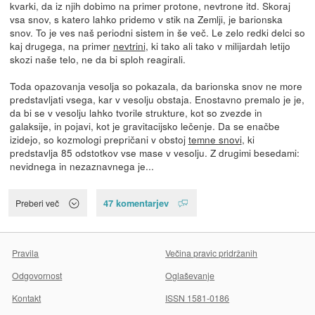
kvarki, da iz njih dobimo na primer protone, nevtrone itd. Skoraj
vsa snov, s katero lahko pridemo v stik na Zemlji, je barionska
snov. To je ves naš periodni sistem in še več. Le zelo redki delci so
kaj drugega, na primer
nevtrini
, ki tako ali tako v milijardah letijo
skozi naše telo, ne da bi sploh reagirali.
Toda opazovanja vesolja so pokazala, da barionska snov ne more
predstavljati vsega, kar v vesolju obstaja. Enostavno premalo je je,
da bi se v vesolju lahko tvorile strukture, kot so zvezde in
galaksije, in pojavi, kot je gravitacijsko lečenje. Da se enačbe
izidejo, so kozmologi prepričani v obstoj
temne snovi
, ki
predstavlja 85 odstotkov vse mase v vesolju. Z drugimi besedami:
nevidnega in nezaznavnega je...
47 komentarjev
Preberi več
Pravila
Večina pravic pridržanih
Odgovornost
Oglaševanje
Kontakt
ISSN 1581-0186