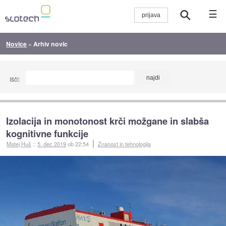
☰
Novice
»
Arhiv novic
Išči:
Izolacija in monotonost krči možgane in slabša
kognitivne funkcije
Matej Huš
::
5. dec 2019
ob 22:54
Znanost in tehnologija