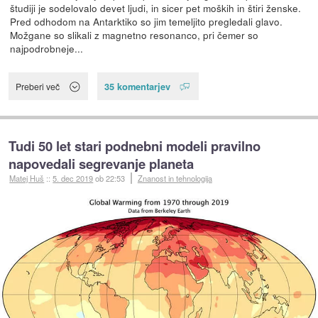
študiji je sodelovalo devet ljudi, in sicer pet moških in štiri ženske.
Pred odhodom na Antarktiko so jim temeljito pregledali glavo.
Možgane so slikali z magnetno resonanco, pri čemer so
najpodrobneje...
35 komentarjev
Preberi več
Tudi 50 let stari podnebni modeli pravilno
napovedali segrevanje planeta
Matej Huš
::
5. dec 2019
ob 22:53
Znanost in tehnologija