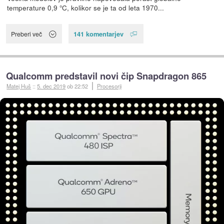
temperature 0,9 °C, kolikor se je ta od leta 1970...
141 komentarjev
Preberi več
Qualcomm predstavil novi čip Snapdragon 865
Matej Huš
::
5. dec 2019
ob 22:52
Procesorji