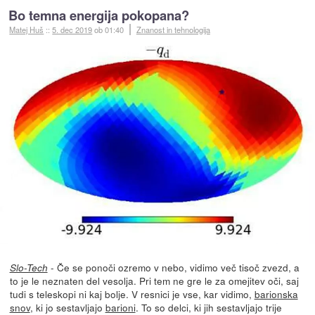
Bo temna energija pokopana?
Matej Huš
::
5. dec 2019
ob 01:40
Znanost in tehnologija
- Če se ponoči ozremo v nebo, vidimo več tisoč zvezd, a
Slo-Tech
to je le neznaten del vesolja. Pri tem ne gre le za omejitev oči, saj
tudi s teleskopi ni kaj bolje. V resnici je vse, kar vidimo,
barionska
snov
, ki jo sestavljajo
barioni
. To so delci, ki jih sestavljajo trije