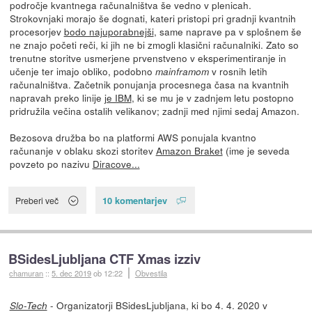
področje kvantnega računalništva še vedno v plenicah.
Strokovnjaki morajo še dognati, kateri pristopi pri gradnji kvantnih
procesorjev
bodo najuporabnejši
, same naprave pa v splošnem še
ne znajo početi reči, ki jih ne bi zmogli klasični računalniki. Zato so
trenutne storitve usmerjene prvenstveno v eksperimentiranje in
učenje ter imajo obliko, podobno
v rosnih letih
mainframom
računalništva. Začetnik ponujanja procesnega časa na kvantnih
napravah preko linije
je IBM
, ki se mu je v zadnjem letu postopno
pridružila večina ostalih velikanov; zadnji med njimi sedaj Amazon.
Bezosova družba bo na platformi AWS ponujala kvantno
računanje v oblaku skozi storitev
Amazon Braket
(ime je seveda
povzeto po nazivu
Diracove...
10 komentarjev
Preberi več
BSidesLjubljana CTF Xmas izziv
chamuran
::
5. dec 2019
ob 12:22
Obvestila
- Organizatorji BSidesLjubljana, ki bo 4. 4. 2020 v
Slo-Tech