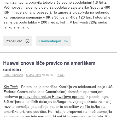
manj zahtevna opravila tečejo s še vedno spodobnimi 1,8 GHz.
Več novosti najdemo v delu za obdelavo zajete slike Spectra 480
ISP (image signal processor). Ta zmore 2 gigapiksla na sekundo,
kar omogoča snemanje v 8K s 30 fps ali 4K s 120 fps. Fotografije
same pa bodo lahko v 200 megapikslih. V ločljivosti 720p sedaj
lahko snemamo...
5 komentarjev
Preberi več
Huawei znova išče pravico na ameriškem
sodišču
Dare Hriberšek
::
5. dec 2019
ob 16:35
NWO
- Potem, ko je ameriška Komisija za telekomunikacije (US
Slo-Tech
Federal Communications Commission) domačim operaterjem
nedavno
prepovedala nakup Huaweijeve opreme
iz posebnega,
8,5 milijard ameriških dolarjev težkega razvojnega sklada za manj
razvita območja, je podjetje zoper to odločitev
vložilo tožbo na
ameriško prizivno sodišče
. Komisija je prepoved namreč utemeljila
z domnevno grožnjo varnosti, ki naj bi jo oprema prestavljala. Po