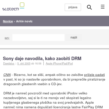
☰
Novice
»
Arhiv novic
Išči:
Sony daje navodila, kako zaobiti DRM
Daedalus
::
5. okt 2005
ob 16:06
Apple iPhone/iPad/iPod
- Bizarno, kot se sliši, ampak očitno so založbe
pričele padati
CNN
v past, ki so jo nastavile uporabnikom, da bi preprečile piratiziranje
dragocenih glasbenih vsebin s CD-jev.
DRM je namreč povzročil med uporabniki iPodov veliko
nezadovoljstvo, saj si le-ti ne morejo več skopirati legalno
kupljenega glasbenega ploščka na svoj predvajalnik. Apple
namreč nima namena dopuščati licenciranja lastne FairPlay DRM