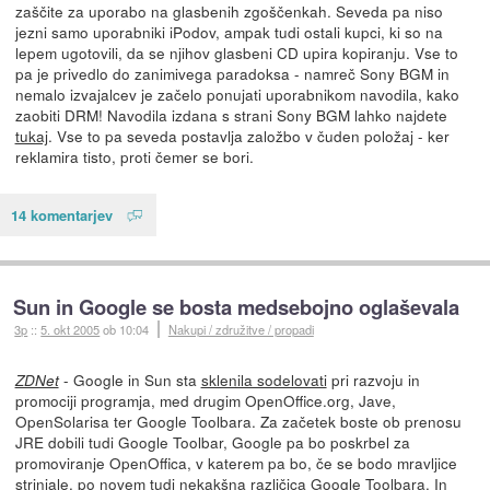
zaščite za uporabo na glasbenih zgoščenkah. Seveda pa niso
jezni samo uporabniki iPodov, ampak tudi ostali kupci, ki so na
lepem ugotovili, da se njihov glasbeni CD upira kopiranju. Vse to
pa je privedlo do zanimivega paradoksa - namreč Sony BGM in
nemalo izvajalcev je začelo ponujati uporabnikom navodila, kako
zaobiti DRM! Navodila izdana s strani Sony BGM lahko najdete
tukaj
. Vse to pa seveda postavlja založbo v čuden položaj - ker
reklamira tisto, proti čemer se bori.
14 komentarjev
Sun in Google se bosta medsebojno oglaševala
3p
::
5. okt 2005
ob 10:04
Nakupi / združitve / propadi
- Google in Sun sta
sklenila sodelovati
pri razvoju in
ZDNet
promociji programja, med drugim OpenOffice.org, Jave,
OpenSolarisa ter Google Toolbara. Za začetek boste ob prenosu
JRE dobili tudi Google Toolbar, Google pa bo poskrbel za
promoviranje OpenOffica, v katerem pa bo, če se bodo mravljice
strinjale, po novem tudi nekakšna različica Google Toolbara. In