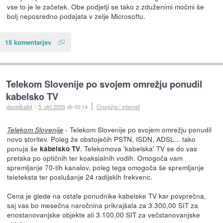
vse to je le začetek. Obe podjetji se tako z zduženimi močmi še
bolj neposredno podajata v zelje Microsoftu.
15 komentarjev
Telekom Slovenije po svojem omrežju ponudil
kabelsko TV
danielka84
::
5. okt 2005
ob 00:14
Omrežja / internet
- Telekom Slovenije po svojem omrežju ponudil
Telekom Slovenije
novo storitev. Poleg že obstoječih PSTN, ISDN, ADSL... tako
ponuja še
. Telekomova 'kabelska' TV se do vas
kabelsko TV
pretaka po optičnih ter koaksialnih vodih. Omogoča vam
spremljanje 70-tih kanalov, poleg tega omogoča še spremljanje
teleteksta ter poslušanje 24 radijskih frekvenc.
Cena je glede na ostale ponudnike kabelske TV kar povprečna,
saj vas bo mesečna naročnina prikrajšala za 3.300,00 SIT za
enostanovanjske objekte ali 3.100,00 SIT za večstanovanjske