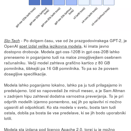
- Po dolgem času, vse od že prazgodovinskega GPT-2, je
Slo-Tech
OpenAI
spet izdal velika jezikovna modela
, ki imata javno
dostopno drobovje. Modela gpt-oss-120B in gpt-oss-20B lahko
prenesemo in poganjamo tudi na malce zmogljivejšem osebnem
računalniku. Večji model zahteva grafično kartico z 80 GB
pomnilnika, šibkejši pa 16 GB pomnilnika. To pa so že povsem
dosegljive specifikacije.
Modela lahko poganjamo lokalno, lahko pa ju tudi prilagajamo in
predelujemo. Izid so napovedali že minuli mesec, a je Sam Altman
v zadnjem hipu zahteval dodatna varnostna preverjanja. To je pri
odprtih modelih izjemno pomembno, saj jih po splavitvi ni možno
ugasniti ali odpoklicati. Ko sta modela v svetu, bosta tam tudi
ostala, dobila pa bosta še vse predelave, ki se jih bodo uporabniki
lotili.
Modela sta izdana pod licenco Apache 2.0, torej ju je možno