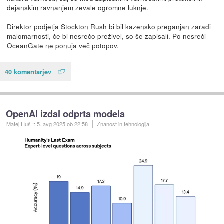
dejanskim ravnanjem zevale ogromne luknje.
Direktor podjetja Stockton Rush bi bil kazensko preganjan zaradi
malomarnosti, če bi nesrečo preživel, so še zapisali. Po nesreči
OceanGate ne ponuja več potopov.
40 komentarjev
OpenAI izdal odprta modela
Matej Huš
::
5. avg 2025
ob 22:58
Znanost in tehnologija