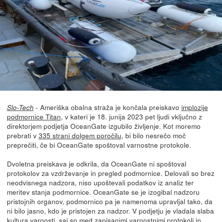
- Ameriška obalna straža je končala preiskavo
implozije
Slo-Tech
podmornice Titan
, v kateri je 18. junija 2023 pet ljudi vključno z
direktorjem podjetja OceanGate izgubilo življenje. Kot moremo
prebrati v
335 strani dolgem poročilu
, bi bilo nesrečo moč
preprečiti, če bi OceanGate spoštoval varnostne protokole.
Dvoletna preiskava je odkrila, da OceanGate ni spoštoval
protokolov za vzdrževanje in pregled podmornice. Delovali so brez
neodvisnega nadzora, niso upoštevali podatkov iz analiz ter
meritev stanja podmornice. OceanGate se je izogibal nadzoru
pristojnih organov, podmornico pa je namenoma upravljal tako, da
ni bilo jasno, kdo je pristojen za nadzor. V podjetju je vladala slaba
kultura varnosti, saj so med zapisanimi varnostnimi protokoli in