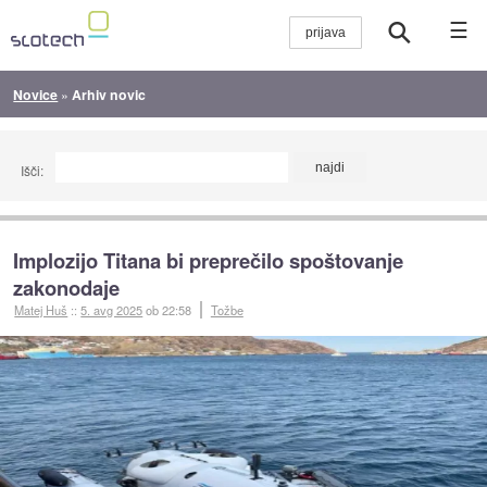
☰
Novice
»
Arhiv novic
Išči:
Implozijo Titana bi preprečilo spoštovanje
zakonodaje
Matej Huš
::
5. avg 2025
ob 22:58
Tožbe