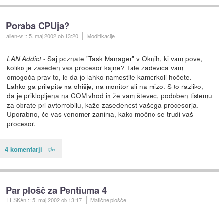
Poraba CPUja?
alien-w
::
5. maj 2002
ob 13:20
Modifikacije
- Saj poznate "Task Manager" v Oknih, ki vam pove,
LAN Addict
koliko je zaseden vaš procesor kajne?
Tale zadevica
vam
omogoča prav to, le da jo lahko namestite kamorkoli hočete.
Lahko ga prilepite na ohišje, na monitor ali na mizo. S to razliko,
da je priklopljena na COM vhod in že vam števec, podoben tistemu
za obrate pri avtomobilu, kaže zasedenost vašega procesorja.
Uporabno, če vas venomer zanima, kako močno se trudi vaš
procesor.
4 komentarji
Par plošč za Pentiuma 4
TESKAn
::
5. maj 2002
ob 13:17
Matične plošče