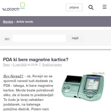
☰
Novice
»
Arhiv novic
Išči:
PDA ki bere magnetne kartice?
Reso
::
5. maj 2002
ob 22:08
Grafične kartice
- Ja, Korejci so se
Buy Korea21
spomnili naresti tudi dodatek za
PDA - takega, ki bere magnetne
kartice. Morda boste potrebovali
sliko, da si boste to predstavljali:
To čudo je torej nekakšen
podstavek, na katerega
položimo dlačnik. Potem nam