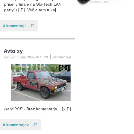
prišel v finale na Slo-Tech LAN
partyju [:D]. Več o tem
tukaj.
3 komentarji
Avto xy
alien-w
::
5. maj 2002
ob 13:23
oznake:
N/A
- Brez komentarja... [>:D]
HardOCP
8 komentarjev