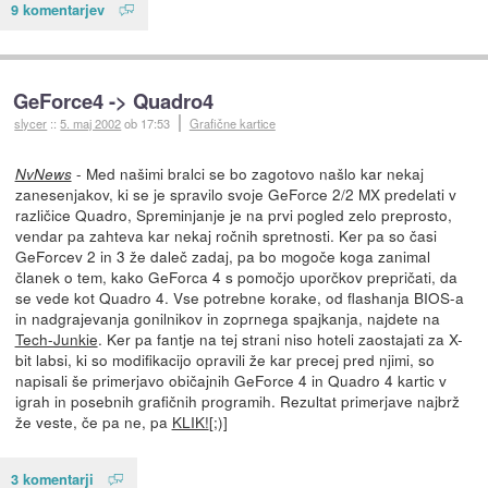
9 komentarjev
GeForce4 -> Quadro4
slycer
::
5. maj 2002
ob 17:53
Grafične kartice
- Med našimi bralci se bo zagotovo našlo kar nekaj
NvNews
zanesenjakov, ki se je spravilo svoje GeForce 2/2 MX predelati v
različice Quadro, Spreminjanje je na prvi pogled zelo preprosto,
vendar pa zahteva kar nekaj ročnih spretnosti. Ker pa so časi
GeForcev 2 in 3 že daleč zadaj, pa bo mogoče koga zanimal
članek o tem, kako GeForca 4 s pomočjo uporčkov prepričati, da
se vede kot Quadro 4. Vse potrebne korake, od flashanja BIOS-a
in nadgrajevanja gonilnikov in zoprnega spajkanja, najdete na
Tech-Junkie
. Ker pa fantje na tej strani niso hoteli zaostajati za X-
bit labsi, ki so modifikacijo opravili že kar precej pred njimi, so
napisali še primerjavo običajnih GeForce 4 in Quadro 4 kartic v
igrah in posebnih grafičnih programih. Rezultat primerjave najbrž
že veste, če pa ne, pa
KLIK!
[;)]
3 komentarji