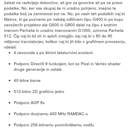
žalost ne razkrijejo dokončno, ali gre za govorice ali pa za prave
podatke. No, ker vse skupaj še ni uradno potrjeno, imejmo te
podatke bolj za zanimivost kot ne. No, po vseh teh podatkih naj bi
Matrox, ki ga poznamo po nekdaj odličnem čipu G400 in po kupu
zavoženih projektov ala G600 in G800 delal na čipu s kodnim
imenom Parhelia in uradno imenovanim G1000, oziroma Parhelia
512. Čip naj bi bil oh in sploh zmogljiv, saj naj bi v 80 do 90
milijonov tranzistorjev, kolikor naj bi jih bilo v grafičnem procesorju,
vdelali:
4 cevovode s po štirimi teksturnimi enotami
Podporo DirectX 9 funkcijam, kot so Pixel in Vertex shader
druge generacije in ostale
40-bitne barve
512-bitno 2D grafično jedro
Podporo AGP 8x
Podporo dvojnemu 400 MHz RAMDAC-u
Podporo 256-bitnemu pomnilniškemu vodilu