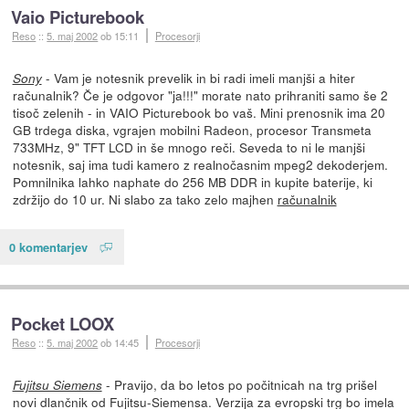
Vaio Picturebook
Reso
::
5. maj 2002
ob 15:11
Procesorji
- Vam je notesnik prevelik in bi radi imeli manjši a hiter
Sony
računalnik? Če je odgovor "ja!!!" morate nato prihraniti samo še 2
tisoč zelenih - in VAIO Picturebook bo vaš. Mini prenosnik ima 20
GB trdega diska, vgrajen mobilni Radeon, procesor Transmeta
733MHz, 9" TFT LCD in še mnogo reči. Seveda to ni le manjši
notesnik, saj ima tudi kamero z realnočasnim mpeg2 dekoderjem.
Pomnilnika lahko naphate do 256 MB DDR in kupite baterije, ki
zdržijo do 10 ur. Ni slabo za tako zelo majhen
računalnik
0 komentarjev
Pocket LOOX
Reso
::
5. maj 2002
ob 14:45
Procesorji
- Pravijo, da bo letos po počitnicah na trg prišel
Fujitsu Siemens
novi dlančnik od Fujitsu-Siemensa. Verzija za evropski trg bo imela