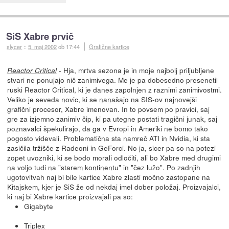
SiS Xabre prvič
slycer
::
5. maj 2002
ob 17:44
Grafične kartice
- Hja, mrtva sezona je in moje najbolj priljubljene
Reactor Critical
stvari ne ponujajo nič zanimivega. Me je pa dobesedno presenetil
ruski Reactor Critical, ki je danes zapolnjen z raznimi zanimivostmi.
Veliko je seveda novic, ki se
nanašajo
na SIS-ov najnovejši
grafični procesor, Xabre imenovan. In to povsem po pravici, saj
gre za izjemno zanimiv čip, ki pa utegne postati tragični junak, saj
poznavalci špekulirajo, da ga v Evropi in Ameriki ne bomo tako
pogosto videvali. Problematična sta namreč ATI in Nvidia, ki sta
zasičila tržišče z Radeoni in GeForci. No ja, sicer pa so na potezi
zopet uvozniki, ki se bodo morali odločiti, ali bo Xabre med drugimi
na voljo tudi na "starem kontinentu" in "čez lužo". Po zadnjih
ugotovitvah naj bi bile kartice Xabre zlasti močno zastopane na
Kitajskem, kjer je SiS že od nekdaj imel dober položaj. Proizvajalci,
ki naj bi Xabre kartice proizvajali pa so:
Gigabyte
Triplex