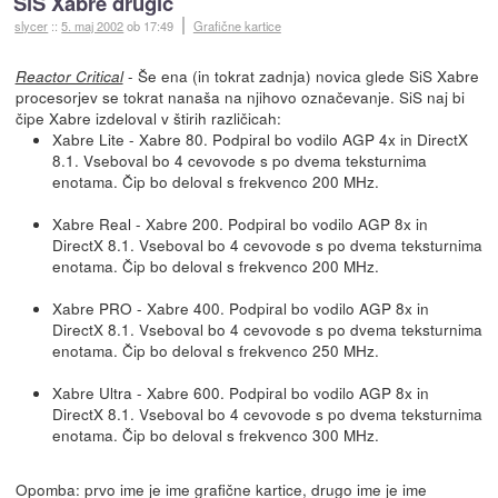
SiS Xabre drugič
slycer
::
5. maj 2002
ob 17:49
Grafične kartice
- Še ena (in tokrat zadnja) novica glede SiS Xabre
Reactor Critical
procesorjev se tokrat nanaša na njihovo označevanje. SiS naj bi
čipe Xabre izdeloval v štirih različicah:
Xabre Lite - Xabre 80. Podpiral bo vodilo AGP 4x in DirectX
8.1. Vseboval bo 4 cevovode s po dvema teksturnima
enotama. Čip bo deloval s frekvenco 200 MHz.
Xabre Real - Xabre 200. Podpiral bo vodilo AGP 8x in
DirectX 8.1. Vseboval bo 4 cevovode s po dvema teksturnima
enotama. Čip bo deloval s frekvenco 200 MHz.
Xabre PRO - Xabre 400. Podpiral bo vodilo AGP 8x in
DirectX 8.1. Vseboval bo 4 cevovode s po dvema teksturnima
enotama. Čip bo deloval s frekvenco 250 MHz.
Xabre Ultra - Xabre 600. Podpiral bo vodilo AGP 8x in
DirectX 8.1. Vseboval bo 4 cevovode s po dvema teksturnima
enotama. Čip bo deloval s frekvenco 300 MHz.
Opomba: prvo ime je ime grafične kartice, drugo ime je ime