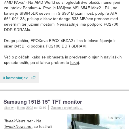
- Na
AMD World
so si ogledali dve plošči, namenjeni
AMD World
za Intelov Pentium 4. Prva je MSIjeva MSI 654E Max2-LRU, na
kateri je SIS645DX severni in SIS961B južni most, podpira ATA
66/100/133, priklop diskov ter doega 533 MB/sec prenose med
severnim ter južnim mostom. Nenazadnje ima podporo PC2700
DDR SDRAMu.
Druga plošča, EPOXova EPOX 4BDA2+ ima Intelovo čipovje in
sicer i845D, ki podpira PC2100 DDR SDRAM.
Več o ploščah, kako se obneseta in predvsem o njunih navijaških
sposobnostih, pa si lahko preberete
tukaj
.
0 komentarjev
Samsung 151B 15" TFT monitor
alien-w
::
5. maj 2002
ob 13:10
Zasloni / projektorji / ...
- Na
TweakNews.net
TweakNews.net
so testirali