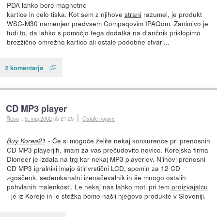
PDA lahko bere magnetne
kartice in celo tiska. Kot sem z njihove
strani
razumel, je produkt
WSC-M30 namenjen predvsem Compaqovim IPAQom. Zanimivo je
tudi to, da lahko s pomočjo tega dodatka na dlančnik priklopimo
brezžično omrežno kartico ali ostale podobne stvari...
2 komentarja
CD MP3 player
Reso
::
5. maj 2002
ob 21:25
Ostale najave
- Če si mogoče želite nekaj konkurence pri prenosnih
Buy Korea21
CD MP3 playerjih, imam za vas prečudovito novico. Korejska firma
Dioneer je izdala na trg kar nekaj MP3 playerjev. Njihovi prenosni
CD MP3 igralniki imajo štirivrstični LCD, spomin za 12 CD
zgoščenk, sedemkanalni izenačevalnik in še mnogo ostalih
pohvlanih malenkosti. Le nekaj nas lahko moti pri tem
proizvajalcu
- je iz Koreje in le stežka bomo našli njegovo produkte v Sloveniji.