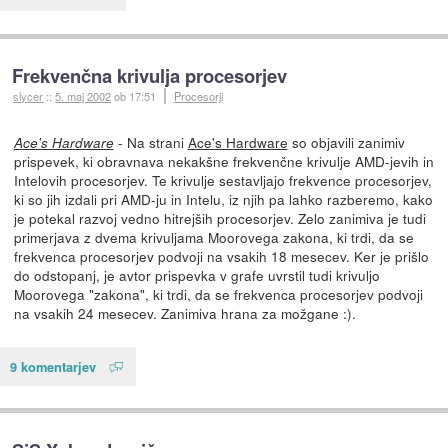
Frekvenčna krivulja procesorjev
slycer
::
5. maj 2002
ob 17:51
Procesorji
- Na strani
Ace's Hardware
so objavili zanimiv
Ace's Hardware
prispevek, ki obravnava nekakšne frekvenčne krivulje AMD-jevih in
Intelovih procesorjev. Te krivulje sestavljajo frekvence procesorjev,
ki so jih izdali pri AMD-ju in Intelu, iz njih pa lahko razberemo, kako
je potekal razvoj vedno hitrejših procesorjev. Zelo zanimiva je tudi
primerjava z dvema krivuljama Moorovega zakona, ki trdi, da se
frekvenca procesorjev podvoji na vsakih 18 mesecev. Ker je prišlo
do odstopanj, je avtor prispevka v grafe uvrstil tudi krivuljo
Moorovega "zakona", ki trdi, da se frekvenca procesorjev podvoji
na vsakih 24 mesecev. Zanimiva hrana za možgane :).
9 komentarjev