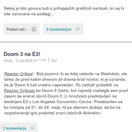
Nekaj je bilo govora tudi o prihajajočih grafičnih karticah, ki naj bi
bile osnovane ne podlagi...
5 komentarjev
Preberi več »
Doom 3 na E3!
slycer
::
5. maj 2002
ob 17:45
Igre
- Bolj pozorni, ki se kdaj ustavite na Slashdotu, ste
Reactor Critical
lahko že pred kakim dnevom ali dvema brali novico, ki je oznanila,
da je Doom 3 tudi uradno napovedan. Po zadnjih podatkih na
Reactor Criticalu
bo Doom 3 (hehe, kot največji nostalgik sem pred
časom še enkrat obrnil Doom II :)) množicam predstavljen na
letošnjem E3 v Los Angeles Convention Centre. Predstavitev se
bo odvijala od 21. do 24. maja, Id pa obenem dodaja, da bo za
razpečevanje igre poskrbel znani založnik Activision.
2 komentarja