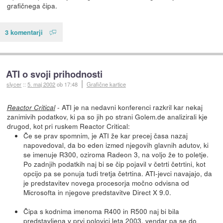
grafičnega čipa.
3 komentarji
ATI o svoji prihodnosti
slycer
::
5. maj 2002
ob 17:48
Grafične kartice
- ATI je na nedavni konferenci razkril kar nekaj
Reactor Critical
zanimivih podatkov, ki pa so jih po strani Golem.de analizirali kje
drugod, kot pri ruskem Reactor Critical:
Če se prav spomnim, je ATI že kar precej časa nazaj
napovedoval, da bo eden izmed njegovih glavnih adutov, ki
se imenuje R300, oziroma Radeon 3, na voljo že to poletje.
Po zadnjih podatkih naj bi se čip pojavil v četrti četrtini, kot
opcijo pa se ponuja tudi tretja četrtina. ATI-jevci navajajo, da
je predstavitev novega procesorja močno odvisna od
Microsofta in njegove predstavitve Direct X 9.0.
Čipa s kodnima imenoma R400 in R500 naj bi bila
predstavljena v prvi polovici leta 2003, vendar pa se do