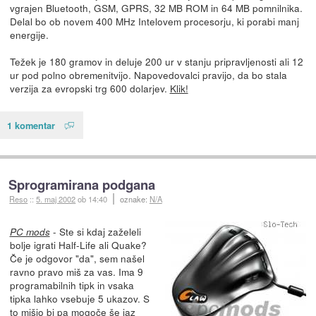
vgrajen Bluetooth, GSM, GPRS, 32 MB ROM in 64 MB pomnilnika.
Delal bo ob novem 400 MHz Intelovem procesorju, ki porabi manj
energije.
Težek je 180 gramov in deluje 200 ur v stanju pripravljenosti ali 12
ur pod polno obremenitvijo. Napovedovalci pravijo, da bo stala
verzija za evropski trg 600 dolarjev.
Klik!
1 komentar
Sprogramirana podgana
Reso
::
5. maj 2002
ob 14:40
oznake:
N/A
- Ste si kdaj zaželeli
PC mods
bolje igrati Half-Life ali Quake?
Če je odgovor "da", sem našel
ravno pravo miš za vas. Ima 9
programabilnih tipk in vsaka
tipka lahko vsebuje 5 ukazov. S
to mišjo bi pa mogoče še jaz