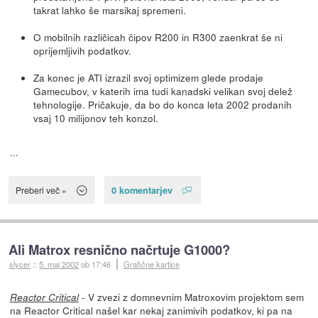
takrat lahko še marsikaj spremeni.
O mobilnih različicah čipov R200 in R300 zaenkrat še ni
oprijemljivih podatkov.
Za konec je ATI izrazil svoj optimizem glede prodaje
Gamecubov, v katerih ima tudi kanadski velikan svoj delež
tehnologije. Pričakuje, da bo do konca leta 2002 prodanih
vsaj 10 milijonov teh konzol.
...
0 komentarjev
Preberi več »
Ali Matrox resnično načrtuje G1000?
slycer
::
5. maj 2002
ob 17:46
Grafične kartice
- V zvezi z domnevnim Matroxovim projektom sem
Reactor Critical
na Reactor Critical našel kar nekaj zanimivih podatkov, ki pa na