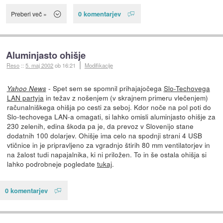
0 komentarjev
Preberi več »
Aluminjasto ohišje
Reso
::
5. maj 2002
ob 16:21
Modifikacije
- Spet sem se spomnil prihajajočega
Slo-Techovega
Yahoo News
LAN partyja
in težav z nošenjem (v skrajnem primeru vlečenjem)
računalniškega ohišja po cesti za seboj. Kdor noče na pol poti do
Slo-techovega LAN-a omagati, si lahko omisli aluminjasto ohišje za
230 zelenih, edina škoda pa je, da prevoz v Slovenijo stane
dodatnih 100 dolarjev. Ohišje ima celo na spodnji strani 4 USB
vtičnice in je pripravljeno za vgradnjo štirih 80 mm ventilatorjev in
na žalost tudi napajalnika, ki ni priložen. To in še ostala ohišja si
lahko podrobneje pogledate
tukaj
.
0 komentarjev