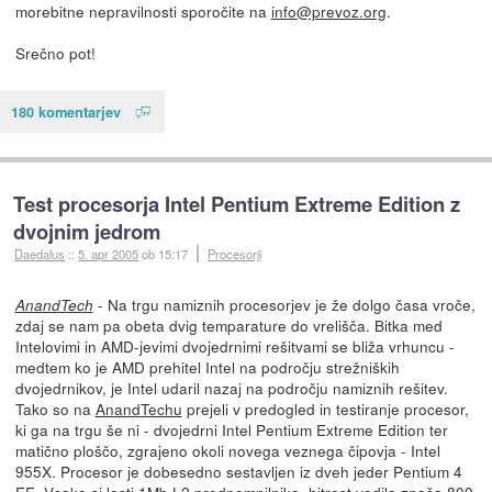
morebitne nepravilnosti sporočite na
info@prevoz.org
.
Srečno pot!
180 komentarjev
Test procesorja Intel Pentium Extreme Edition z
dvojnim jedrom
Daedalus
::
5. apr 2005
ob 15:17
Procesorji
- Na trgu namiznih procesorjev je že dolgo časa vroče,
AnandTech
zdaj se nam pa obeta dvig temparature do vrelišča. Bitka med
Intelovimi in AMD-jevimi dvojedrnimi rešitvami se bliža vrhuncu -
medtem ko je AMD prehitel Intel na področju strežniških
dvojedrnikov, je Intel udaril nazaj na področju namiznih rešitev.
Tako so na
AnandTechu
prejeli v predogled in testiranje procesor,
ki ga na trgu še ni - dvojedrni Intel Pentium Extreme Edition ter
matično ploščo, zgrajeno okoli novega veznega čipovja - Intel
955X. Procesor je dobesedno sestavljen iz dveh jeder Pentium 4
EE. Vsako si lasti 1Mb L2 predpomnilnika, hitrost vodila znaša 800