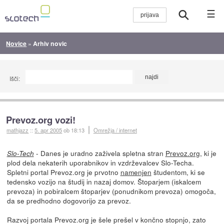
☰
Novice
»
Arhiv novic
Išči:
Prevoz.org vozi!
mathjazz
::
5. apr 2005
ob 18:13
Omrežja / internet
- Danes je uradno zaživela spletna stran
Prevoz.org
, ki je
Slo-Tech
plod dela nekaterih uporabnikov in vzdrževalcev Slo-Techa.
Spletni portal Prevoz.org je prvotno
namenjen
študentom, ki se
tedensko vozijo na študij in nazaj domov. Štoparjem (iskalcem
prevoza) in pobiralcem štoparjev (ponudnikom prevoza) omogoča,
da se predhodno dogovorijo za prevoz.
Razvoj portala Prevoz.org je šele prešel v končno stopnjo, zato