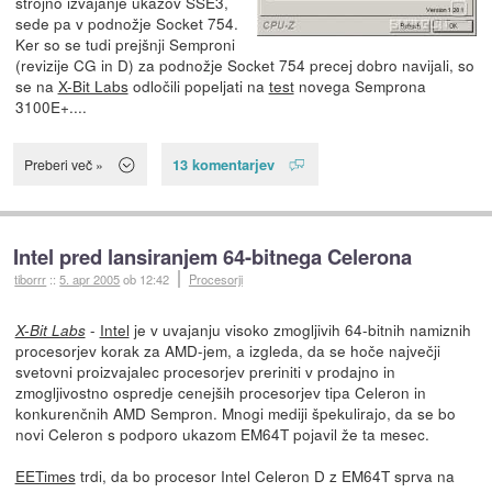
strojno izvajanje ukazov SSE3,
sede pa v podnožje Socket 754.
Ker so se tudi prejšnji Semproni
(revizije CG in D) za podnožje Socket 754 precej dobro navijali, so
se na
X-Bit Labs
odločili popeljati na
test
novega Semprona
3100E+....
13 komentarjev
Preberi več »
Intel pred lansiranjem 64-bitnega Celerona
tiborrr
::
5. apr 2005
ob 12:42
Procesorji
-
Intel
je v uvajanju visoko zmogljivih 64-bitnih namiznih
X-Bit Labs
procesorjev korak za AMD-jem, a izgleda, da se hoče največji
svetovni proizvajalec procesorjev preriniti v prodajno in
zmogljivostno ospredje cenejših procesorjev tipa Celeron in
konkurenčnih AMD Sempron. Mnogi mediji špekulirajo, da se bo
novi Celeron s podporo ukazom EM64T pojavil že ta mesec.
EETimes
trdi, da bo procesor Intel Celeron D z EM64T sprva na