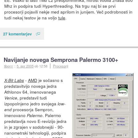
Mhz in podpira tudi Hyperthreading. Na trgu naj bi se prvi
procesorji pojavili nekje med aprilom in junijem. Več podrobnosti in
tudi nekaj testov je na voljo
tule
.
27 komentarjev
Navijanje novega Semprona Palermo 3100+
tiborrr
::
5. apr 2005
ob 12:58
Procesorji
-
AMD
je sočasno s
X-Bit Labs
predstavitvijo novega jedra
Athlonov 64, imenovanega
, predstavil tudi
Venice
izpopolnjeno jedro svojega
low-
procesorja Sempron,
end
imenovano
. Palermo
Palermo
predstavlja novo E-revizijo jedra
in je zgrajen v sodobnejši - 90-
nanometrski tehnologiji, podpira