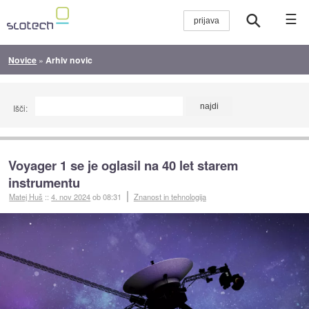
☰
Novice
»
Arhiv novic
Išči:
Voyager 1 se je oglasil na 40 let starem
instrumentu
Matej Huš
::
4. nov 2024
ob 08:31
Znanost in tehnologija