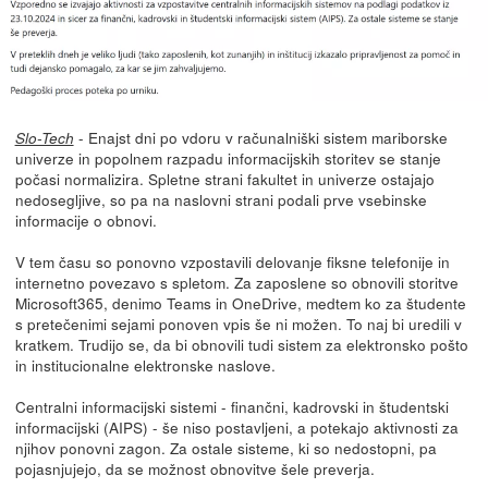
- Enajst dni po vdoru v računalniški sistem mariborske
Slo-Tech
univerze in popolnem razpadu informacijskih storitev se stanje
počasi normalizira. Spletne strani fakultet in univerze ostajajo
nedosegljive, so pa na naslovni strani podali prve vsebinske
informacije o obnovi.
V tem času so ponovno vzpostavili delovanje fiksne telefonije in
internetno povezavo s spletom. Za zaposlene so obnovili storitve
Microsoft365, denimo Teams in OneDrive, medtem ko za študente
s pretečenimi sejami ponoven vpis še ni možen. To naj bi uredili v
kratkem. Trudijo se, da bi obnovili tudi sistem za elektronsko pošto
in institucionalne elektronske naslove.
Centralni informacijski sistemi - finančni, kadrovski in študentski
informacijski (AIPS) - še niso postavljeni, a potekajo aktivnosti za
njihov ponovni zagon. Za ostale sisteme, ki so nedostopni, pa
pojasnjujejo, da se možnost obnovitve šele preverja.