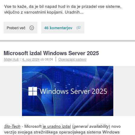
Vse to kaže, da je bil napad hud in da je prizadel vse sisteme,
vključno z varnostnimi kopijami. Uradnih...
46 komentarjev
Preberi več
Microsoft izdal Windows Server 2025
Matej Huš
::
4. nov 2024
ob 08:04
Operacijski sistemi
- Microsoft
je uradno izdal
(
) novo
Slo-Tech
general availability
verzijo svojega strežniškega operacijskega sistema Windows