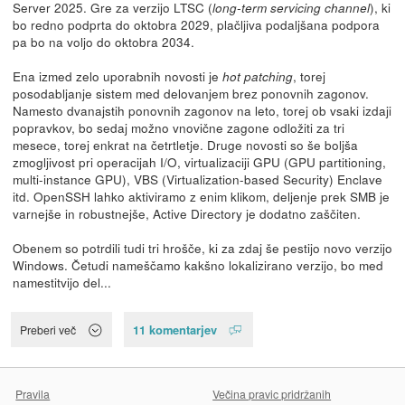
Server 2025. Gre za verzijo LTSC (
), ki
long-term servicing channel
bo redno podprta do oktobra 2029, plačljiva podaljšana podpora
pa bo na voljo do oktobra 2034.
Ena izmed zelo uporabnih novosti je
, torej
hot patching
posodabljanje sistem med delovanjem brez ponovnih zagonov.
Namesto dvanajstih ponovnih zagonov na leto, torej ob vsaki izdaji
popravkov, bo sedaj možno vnovične zagone odložiti za tri
mesece, torej enkrat na četrtletje. Druge novosti so še boljša
zmogljivost pri operacijah I/O, virtualizaciji GPU (GPU partitioning,
multi-instance GPU), VBS (Virtualization-based Security) Enclave
itd. OpenSSH lahko aktiviramo z enim klikom, deljenje prek SMB je
varnejše in robustnejše, Active Directory je dodatno zaščiten.
Obenem so potrdili tudi tri hrošče, ki za zdaj še pestijo novo verzijo
Windows. Četudi nameščamo kakšno lokalizirano verzijo, bo med
namestitvijo del...
11 komentarjev
Preberi več
Pravila
Večina pravic pridržanih