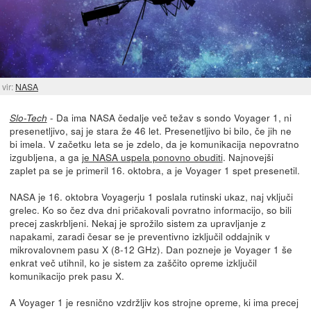
vir:
NASA
- Da ima NASA čedalje več težav s sondo Voyager 1, ni
Slo-Tech
presenetljivo, saj je stara že 46 let. Presenetljivo bi bilo, če jih ne
bi imela. V začetku leta se je zdelo, da je komunikacija nepovratno
izgubljena, a ga
je NASA uspela ponovno obuditi
. Najnovejši
zaplet pa se je primeril 16. oktobra, a je Voyager 1 spet presenetil.
NASA je 16. oktobra Voyagerju 1 poslala rutinski ukaz, naj vključi
grelec. Ko so čez dva dni pričakovali povratno informacijo, so bili
precej zaskrbljeni. Nekaj je sprožilo sistem za upravljanje z
napakami, zaradi česar se je preventivno izključil oddajnik v
mikrovalovnem pasu X (8-12 GHz). Dan pozneje je Voyager 1 še
enkrat več utihnil, ko je sistem za zaščito opreme izključil
komunikacijo prek pasu X.
A Voyager 1 je resnično vzdržljiv kos strojne opreme, ki ima precej