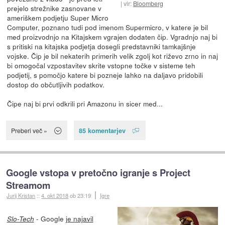
vir:
Bloomberg
prejelo strežnike zasnovane v
ameriškem podjetju Super Micro
Computer, poznano tudi pod imenom Supermicro, v katere je bil
med proizvodnjo na Kitajskem vgrajen dodaten čip. Vgradnjo naj bi
s pritiski na kitajska podjetja dosegli predstavniki tamkajšnje
vojske. Čip je bil nekaterih primerih velik zgolj kot riževo zrno in naj
bi omogočal vzpostavitev skrite vstopne točke v sisteme teh
podjetij, s pomočjo katere bi pozneje lahko na daljavo pridobili
dostop do občutljivih podatkov.
Čipe naj bi prvi odkrili pri Amazonu in sicer med...
85 komentarjev
Preberi več »
Google vstopa v pretočno igranje s Project
Streamom
Jurij Kristan
::
4. okt 2018
ob 23:19
Igre
- Google
je najavil
Slo-Tech