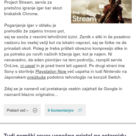
Project Stream, servis za
pretočno igranje iger kar skozi
brskalnik Chrome.
Poganjanje iger v oblaku je
prehodilo že zajetno trnovo pot,
saj se sooča z resnimi tehničnimi izzivi. Zamik v sliki in še posebno
nadzoru bo vselej večji kot na lokalni napravi, saj se fizike ne da
prinašati okoli. Poleg je treba prišteti obvezno kompresijo slike in
pa potrebo po novih načinih trženja iger, kot je najem. Ni
nenavadno, da eden pionirjev na tem področju, razvpiti servis
OnLive,
ni uspel
in je pred tremi leti ugasnil. Po drugi strani ima
Sony s storitvijo
Playstation Now
več uspeha in tudi Nintendo na
Japonskem
preizkuša
podobno tehnologijo na konzoli Switch.
Zdaj se je namenil val pretakanja vsebin zajahati še Google in
naznanil blazno originalno...
9 komentarjev
Preberi več »
Tudi nemški rover uspešno pristal na asteroidu