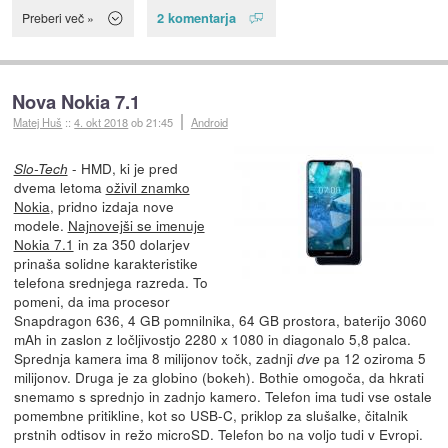
2 komentarja
Preberi več »
Nova Nokia 7.1
Matej Huš
::
4. okt 2018
ob 21:45
Android
- HMD, ki je pred
Slo-Tech
dvema letoma
oživil znamko
Nokia
, pridno izdaja nove
modele.
Najnovejši se imenuje
Nokia 7.1
in za 350 dolarjev
prinaša solidne karakteristike
telefona srednjega razreda. To
pomeni, da ima procesor
Snapdragon 636, 4 GB pomnilnika, 64 GB prostora, baterijo 3060
mAh in zaslon z ločljivostjo 2280 x 1080 in diagonalo 5,8 palca.
Sprednja kamera ima 8 milijonov točk, zadnji
pa 12 oziroma 5
dve
milijonov. Druga je za globino (bokeh). Bothie omogoča, da hkrati
snemamo s sprednjo in zadnjo kamero. Telefon ima tudi vse ostale
pomembne pritikline, kot so USB-C, priklop za slušalke, čitalnik
prstnih odtisov in režo microSD. Telefon bo na voljo tudi v Evropi.