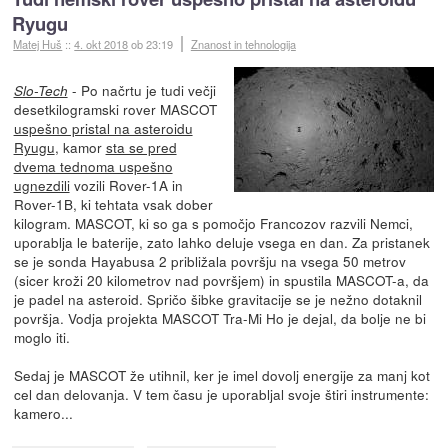
Ryugu
Matej Huš
::
4. okt 2018
ob 23:19
Znanost in tehnologija
- Po načrtu je tudi večji
Slo-Tech
desetkilogramski rover MASCOT
uspešno pristal na asteroidu
Ryugu
, kamor
sta se pred
dvema tednoma uspešno
ugnezdili
vozili Rover-1A in
Rover-1B, ki tehtata vsak dober
kilogram. MASCOT, ki so ga s pomočjo Francozov razvili Nemci,
uporablja le baterije, zato lahko deluje vsega en dan. Za pristanek
se je sonda Hayabusa 2 približala površju na vsega 50 metrov
(sicer kroži 20 kilometrov nad površjem) in spustila MASCOT-a, da
je padel na asteroid. Spričo šibke gravitacije se je nežno dotaknil
površja. Vodja projekta MASCOT Tra-Mi Ho je dejal, da bolje ne bi
moglo iti.
Sedaj je MASCOT že utihnil, ker je imel dovolj energije za manj kot
cel dan delovanja. V tem času je uporabljal svoje štiri instrumente:
kamero...