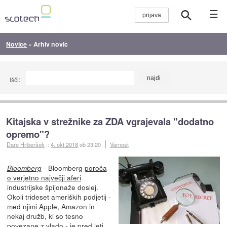
☰
Novice
»
Arhiv novic
Išči:
Kitajska v strežnike za ZDA vgrajevala "dodatno
opremo"?
Dare Hriberšek
::
4. okt 2018
ob 23:20
Varnost
- Bloomberg
poroča
Bloomberg
o verjetno največji aferi
industrijske špijonaže doslej.
Okoli trideset ameriških podjetij -
med njimi Apple, Amazon in
nekaj družb, ki so tesno
povezane z vlado - je pred leti