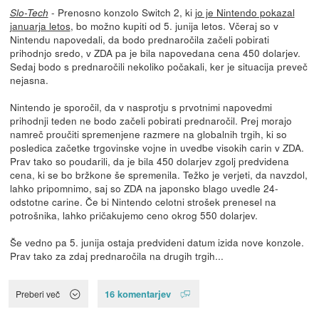
- Prenosno konzolo Switch 2, ki
jo je Nintendo pokazal
Slo-Tech
januarja letos
, bo možno kupiti od 5. junija letos. Včeraj so v
Nintendu napovedali, da bodo prednaročila začeli pobirati
prihodnjo sredo, v ZDA pa je bila napovedana cena 450 dolarjev.
Sedaj bodo s prednaročili nekoliko počakali, ker je situacija preveč
nejasna.
Nintendo je sporočil, da v nasprotju s prvotnimi napovedmi
prihodnji teden ne bodo začeli pobirati prednaročil. Prej morajo
namreč proučiti spremenjene razmere na globalnih trgih, ki so
posledica začetke trgovinske vojne in uvedbe visokih carin v ZDA.
Prav tako so poudarili, da je bila 450 dolarjev zgolj predvidena
cena, ki se bo bržkone še spremenila. Težko je verjeti, da navzdol,
lahko pripomnimo, saj so ZDA na japonsko blago uvedle 24-
odstotne carine. Če bi Nintendo celotni strošek prenesel na
potrošnika, lahko pričakujemo ceno okrog 550 dolarjev.
Še vedno pa 5. junija ostaja predvideni datum izida nove konzole.
Prav tako za zdaj prednaročila na drugih trgih...
16 komentarjev
Preberi več