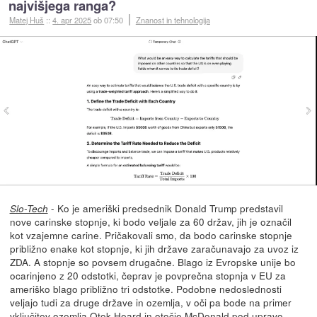
najvišjega ranga?
Matej Huš
::
4. apr 2025
ob 07:50
Znanost in tehnologija
- Ko je ameriški predsednik Donald Trump predstavil
Slo-Tech
nove carinske stopnje, ki bodo veljale za 60 držav, jih je označil
kot vzajemne carine. Pričakovali smo, da bodo carinske stopnje
približno enake kot stopnje, ki jih države zaračunavajo za uvoz iz
ZDA. A stopnje so povsem drugačne. Blago iz Evropske unije bo
ocarinjeno z 20 odstotki, čeprav je povprečna stopnja v EU za
ameriško blago približno tri odstotke. Podobne nedoslednosti
veljajo tudi za druge države in ozemlja, v oči pa bode na primer
vključitev ozemlja Otok Heard in otočje McDonald pod upravo