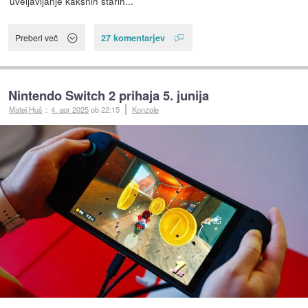
uveljavljanje kakšnih starih...
27 komentarjev
Preberi več
Nintendo Switch 2 prihaja 5. junija
Matej Huš
::
4. apr 2025
ob 22:15
Konzole