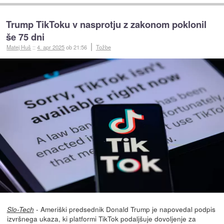
Trump TikToku v nasprotju z zakonom poklonil
še 75 dni
Matej Huš
::
4. apr 2025
ob 21:56
Tožbe
- Ameriški predsednik Donald Trump je napovedal podpis
Slo-Tech
izvršnega ukaza, ki platformi TikTok podaljšuje dovoljenje za