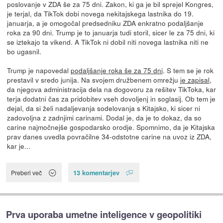
poslovanje v ZDA še za 75 dni. Zakon, ki ga je bil sprejel Kongres,
je terjal, da TikTok dobi novega nekitajskega lastnika do 19.
januarja, a je omogočal predsedniku ZDA enkratno podaljšanje
roka za 90 dni. Trump je to januarja tudi storil, sicer le za 75 dni, ki
se iztekajo ta vikend. A TikTok ni dobil niti novega lastnika niti ne
bo ugasnil.
Trump je napovedal
podaljšanje roka še za 75 dni
. S tem se je rok
prestavil v sredo junija. Na svojem družbenem omrežju
je zapisal
,
da njegova administracija dela na dogovoru za rešitev TikToka, kar
terja dodatni čas za pridobitev vseh dovoljenj in soglasij. Ob tem je
dejal, da si želi nadaljevanja sodelovanja s Kitajsko, ki sicer ni
zadovoljna z zadnjimi carinami. Dodal je, da je to dokaz, da so
carine najmočnejše gospodarsko orodje. Spomnimo, da je Kitajska
prav danes uvedla povračilne 34-odstotne carine na uvoz iz ZDA,
kar je...
13 komentarjev
Preberi več
Prva uporaba umetne inteligence v geopolitiki