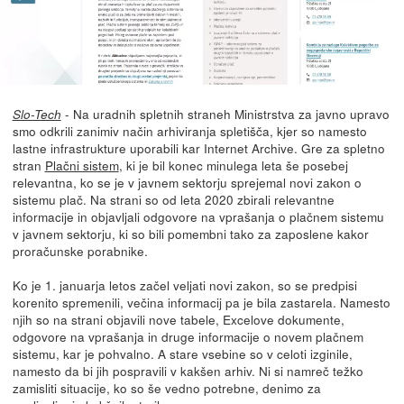
- Na uradnih spletnih straneh Ministrstva za javno upravo
Slo-Tech
smo odkrili zanimiv način arhiviranja spletišča, kjer so namesto
lastne infrastrukture uporabili kar Internet Archive. Gre za spletno
stran
Plačni sistem
, ki je bil konec minulega leta še posebej
relevantna, ko se je v javnem sektorju sprejemal novi zakon o
sistemu plač. Na strani so od leta 2020 zbirali relevantne
informacije in objavljali odgovore na vprašanja o plačnem sistemu
v javnem sektorju, ki so bili pomembni tako za zaposlene kakor
proračunske porabnike.
Ko je 1. januarja letos začel veljati novi zakon, so se predpisi
korenito spremenili, večina informacij pa je bila zastarela. Namesto
njih so na strani objavili nove tabele, Excelove dokumente,
odgovore na vprašanja in druge informacije o novem plačnem
sistemu, kar je pohvalno. A stare vsebine so v celoti izginile,
namesto da bi jih pospravili v kakšen arhiv. Ni si namreč težko
zamisliti situacije, ko so še vedno potrebne, denimo za