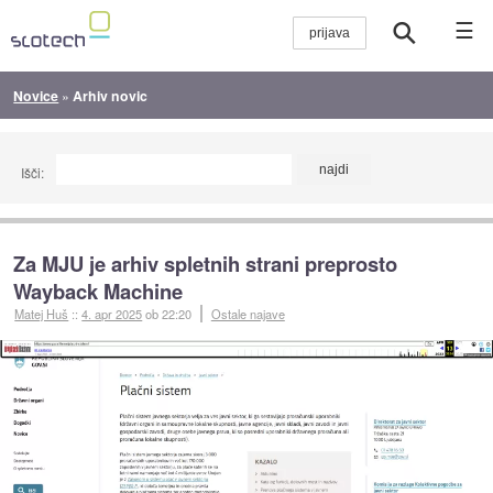
☰
Novice
»
Arhiv novic
Išči:
Za MJU je arhiv spletnih strani preprosto
Wayback Machine
Matej Huš
::
4. apr 2025
ob 22:20
Ostale najave