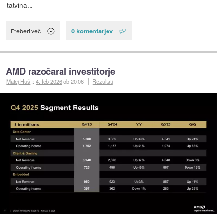
tatvina...
0 komentarjev
Preberi več
AMD razočaral investitorje
Matej Huš
::
4. feb 2026
ob 20:06
Rezultati