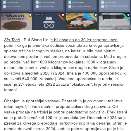
- Rui-Siang Lin
je bil obsojen na 30 let zaporne kazni
,
Slo-Tech
potem ko ga je ameriško sodišče spoznalo za krivega upravljanja
spletne tržnice Incognito Market, na kateri je bilo med njenim
delovanjem prodanih več ton prepovedanih substanc. Med drugim
so prodali več kot 1000 kilogramov kokaina, 1000 kilogramov
metamfetaminov in več sto kilogramov drugih narkotikov. Stran je
obratovala med leti 2020 in 2024. Imela je 400.000 uporabnikov, ki
so izvedli 640.000 transakcij. Vsaj ena uporabnica je umrla, in
sicer je 27-letnica leta 2022 zaužila "oksikodon", ki je bil v resnici
fentanil.
Obsojeni je uporabljal vzdevek Pharaoh in je po mnenju tožilstva
eden največjih individualnih preprodajalcev drog na svetu. Od
vsake prodaje na tržnici je pobral petodstotno provizijo. Prek strani
se je pretočilo več kot 100 milijonov dolarjev. Decembra 2024 se je
izrekel za krivega preprodaje narkotikov in pranja denarja. Stran je
nehala delovati marca 2024, zadnja poteza upravljavca pa je bila