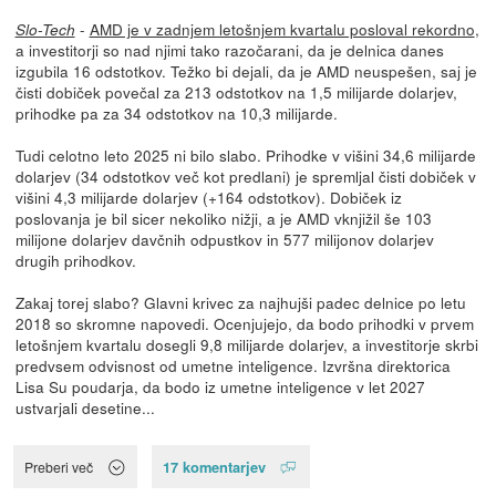
-
AMD je v zadnjem letošnjem kvartalu posloval rekordno
,
Slo-Tech
a investitorji so nad njimi tako razočarani, da je delnica danes
izgubila 16 odstotkov. Težko bi dejali, da je AMD neuspešen, saj je
čisti dobiček povečal za 213 odstotkov na 1,5 milijarde dolarjev,
prihodke pa za 34 odstotkov na 10,3 milijarde.
Tudi celotno leto 2025 ni bilo slabo. Prihodke v višini 34,6 milijarde
dolarjev (34 odstotkov več kot predlani) je spremljal čisti dobiček v
višini 4,3 milijarde dolarjev (+164 odstotkov). Dobiček iz
poslovanja je bil sicer nekoliko nižji, a je AMD vknjižil še 103
milijone dolarjev davčnih odpustkov in 577 milijonov dolarjev
drugih prihodkov.
Zakaj torej slabo? Glavni krivec za najhujši padec delnice po letu
2018 so skromne napovedi. Ocenjujejo, da bodo prihodki v prvem
letošnjem kvartalu dosegli 9,8 milijarde dolarjev, a investitorje skrbi
predvsem odvisnost od umetne inteligence. Izvršna direktorica
Lisa Su poudarja, da bodo iz umetne inteligence v let 2027
ustvarjali desetine...
17 komentarjev
Preberi več