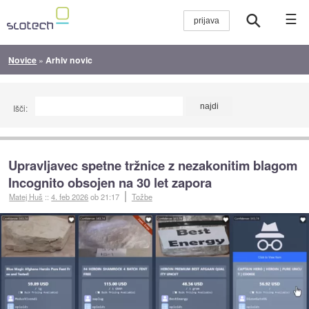
☰
Novice
»
Arhiv novic
Išči:
Upravljavec spetne tržnice z nezakonitim blagom
Incognito obsojen na 30 let zapora
Matej Huš
::
4. feb 2026
ob 21:17
Tožbe