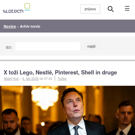
☰
Novice
»
Arhiv novic
Išči:
X toži Lego, Nestlé, Pinterest, Shell in druge
Matej Huš
::
4. feb 2025
ob 07:34
Tožbe