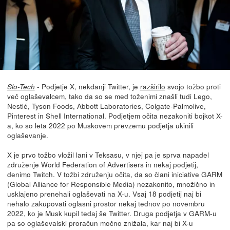
- Podjetje X, nekdanji Twitter, je
razširilo
svojo tožbo proti
Slo-Tech
več oglaševalcem, tako da so se med toženimi znašli tudi Lego,
Nestlé, Tyson Foods, Abbott Laboratories, Colgate-Palmolive,
Pinterest in Shell International. Podjetjem očita nezakoniti bojkot X-
a, ko so leta 2022 po Muskovem prevzemu podjetja ukinili
oglaševanje.
X je prvo tožbo vložil lani v Teksasu, v njej pa je sprva napadel
združenje World Federation of Advertisers in nekaj podjetij,
denimo Twitch. V tožbi združenju očita, da so člani iniciative GARM
(Global Alliance for Responsible Media) nezakonito, množično in
usklajeno prenehali oglaševati na X-u. Vsaj 18 podjetij naj bi
nehalo zakupovati oglasni prostor nekaj tednov po novembru
2022, ko je Musk kupil tedaj še Twitter. Druga podjetja v GARM-u
pa so oglaševalski proračun močno znižala, kar naj bi X-u