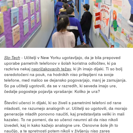
- Učitelji v New Yorku ugotavljajo, da je bila prepoved
Slo-Tech
uporabe pametnih telefonov v šolah koristna odločitev, ki pa
razkriva nekaj
nepričakovanih težav
, ki jih imajo dijaki. Ti so bolj
osredotočeni na pouk, na hodnikih niso prilepljeni na svoje
telefone, med malico se dejansko pogovarjajo, manj je zamujanja.
So pa učitelji ugotovili, da se v razredih, ki seveda imajo ure,
čedalje pogosteje pojavlja vprašanje: Koliko je ura?
Številni učenci in dijaki, ki so živeli s pametnimi telefoni od rane
mladosti, ne razumejo analognih ur. Učitelji so ugotovili, da morajo
generacije mladih ponovno naučiti, kaj predstavljata veliki in mali
kazalec. To ne pomeni, da so učenci neumni ali da niso nikoli
izvedeli, kaj in kako kažejo analogne ure. Osnovne šole jih to
naučijo, a te spretnosti potem nikoli v življenju niso zares