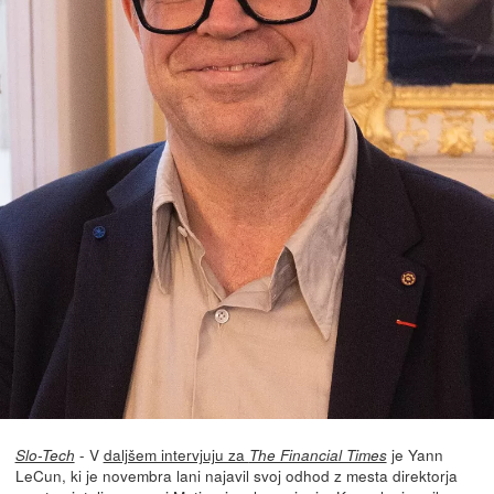
- V
daljšem intervjuju za
je Yann
Slo-Tech
The Financial Times
LeCun, ki je novembra lani najavil svoj odhod z mesta direktorja