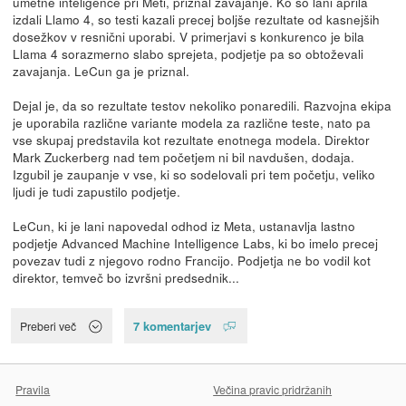
umetne inteligence pri Meti, priznal zavajanje. Ko so lani aprila
izdali Llamo 4, so testi kazali precej boljše rezultate od kasnejših
dosežkov v resnični uporabi. V primerjavi s konkurenco je bila
Llama 4 sorazmerno slabo sprejeta, podjetje pa so obtoževali
zavajanja. LeCun ga je priznal.
Dejal je, da so rezultate testov nekoliko ponaredili. Razvojna ekipa
je uporabila različne variante modela za različne teste, nato pa
vse skupaj predstavila kot rezultate enotnega modela. Direktor
Mark Zuckerberg nad tem početjem ni bil navdušen, dodaja.
Izgubil je zaupanje v vse, ki so sodelovali pri tem početju, veliko
ljudi je tudi zapustilo podjetje.
LeCun, ki je lani napovedal odhod iz Meta, ustanavlja lastno
podjetje Advanced Machine Intelligence Labs, ki bo imelo precej
povezav tudi z njegovo rodno Francijo. Podjetja ne bo vodil kot
direktor, temveč bo izvršni predsednik...
7 komentarjev
Preberi več
Pravila
Večina pravic pridržanih