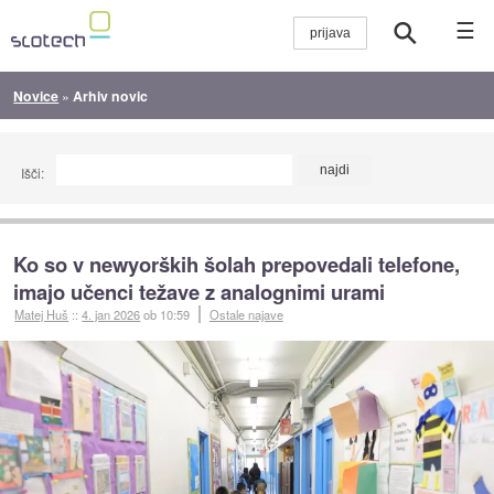
☰
Novice
»
Arhiv novic
Išči:
Ko so v newyorških šolah prepovedali telefone,
imajo učenci težave z analognimi urami
Matej Huš
::
4. jan 2026
ob 10:59
Ostale najave