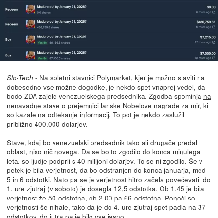
- Na spletni stavnici Polymarket, kjer je možno staviti na
Slo-Tech
dobesedno vse možne dogodke, je nekdo spet vnaprej vedel, da
bodo ZDA zajele venezuelskega predsednika. Zgodba spominja
na
nenavadne stave o prejemnici lanske Nobelove nagrade za mir
, ki
so kazale na odtekanje informacij. To pot je nekdo zaslužil
približno 400.000 dolarjev.
Stave, kdaj bo venezuelski predsednik tako ali drugače predal
oblast, niso nič novega. Da se bo to zgodilo do konca minulega
leta,
so ljudje podprli s 40 milijoni dolarjev
. To se ni zgodilo. Še v
petek je bila verjetnost, da bo odstranjen do konca januarja, med
5 in 6 odstotki. Nato pa se je verjetnost hitro začela povečevati, do
1. ure zjutraj (v soboto) je dosegla 12,5 odstotka. Ob 1.45 je bila
verjetnost že 50-odstotna, ob 2.00 pa 66-odstotna. Ponoči so
verjetnosti še nihale, tako da je do 4. ure zjutraj spet padla na 37
odstotkov, do jutra pa je bilo vse jasno.