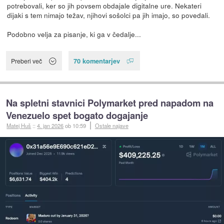
potrebovali, ker so jih povsem obdajale digitalne ure. Nekateri
dijaki s tem nimajo težav, njihovi sošolci pa jih imajo, so povedali.
Podobno velja za pisanje, ki ga v čedalje...
70 komentarjev
Preberi več
Na spletni stavnici Polymarket pred napadom na
Venezuelo spet bogato dogajanje
Matej Huš
::
4. jan 2026
ob 10:59
Ostale najave