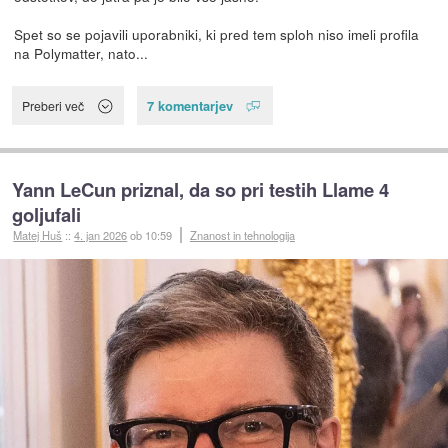
Spet so se pojavili uporabniki, ki pred tem sploh niso imeli profila
na Polymatter, nato...
7 komentarjev
Preberi več
Yann LeCun priznal, da so pri testih Llame 4
goljufali
Matej Huš
::
4. jan 2026
ob 10:59
Znanost in tehnologija