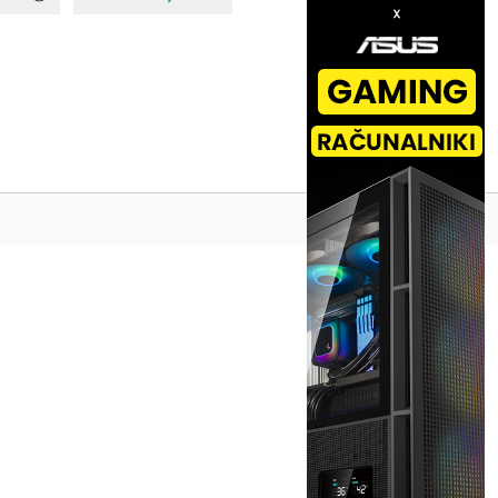
Na vrh ^