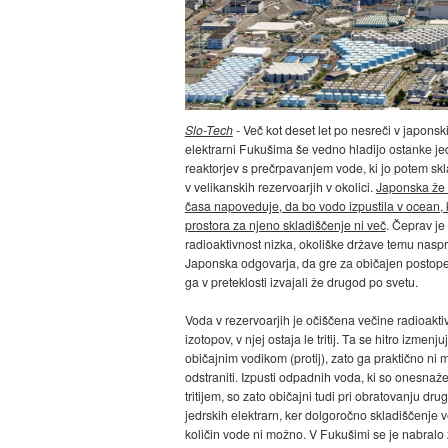
Slo-Tech
- Več kot deset let po nesreči v japonski
elektrarni Fukušima še vedno hladijo ostanke je
reaktorjev s prečrpavanjem vode, ki jo potem skl
v velikanskih rezervoarjih v okolici.
Japonska že 
časa napoveduje, da bo vodo izpustila v ocean, 
prostora za njeno skladiščenje ni več
. Čeprav je
radioaktivnost nizka, okoliške države temu naspr
Japonska odgovarja, da gre za običajen postopek
ga v preteklosti izvajali že drugod po svetu.
Voda v rezervoarjih je očiščena večine radioakti
izotopov, v njej ostaja le tritij. Ta se hitro izmenju
običajnim vodikom (protij), zato ga praktično ni
odstraniti. Izpusti odpadnih voda, ki so onesnaž
tritijem, so zato običajni tudi pri obratovanju drug
jedrskih elektrarn, ker dolgoročno skladiščenje v
količin vode ni možno. V Fukušimi se je nabralo