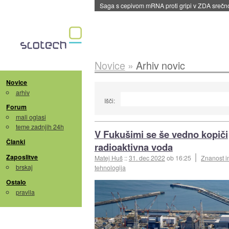
Saga s cepivom mRNA proti gripi v ZDA sreč
Novice
»
Arhiv novic
Novice
arhiv
Išči:
Forum
mali oglasi
teme zadnjih 24h
V Fukušimi se še vedno kopiči
Članki
radioaktivna voda
Zaposlitve
Matej Huš
::
31. dec 2022
ob 16:25
Znanost i
brskaj
tehnologija
Ostalo
pravila