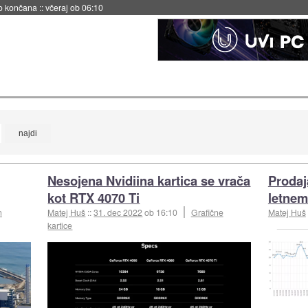
no končana
::
včeraj ob 06:10
Nesojena Nvidiina kartica se vrača
Prodaja
kot RTX 4070 Ti
letnem
n
Matej Huš
::
31. dec 2022
ob 16:10
Grafične
Matej Huš
kartice