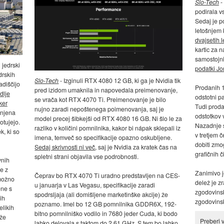
Slo-Tech
-
podirala vs
Sedaj je p
letošnjem 
dvajsetih l
kartic za n
samostojni
 jedrski
podatki J
drskih
Slo-Tech
- Izginuli RTX 4080 12 GB, ki ga je Nvidia tik
adiščijo
Prodanih 1
pred izidom umaknila in napovedala preimenovanje,
dlje
odstotni p
se vrača kot RTX 4070 Ti. Preimenovanje je bilo
ker
Tudi proda
nujno zaradi nepoštenega poimenovanja, saj je
 njena
odstotkov v
model precej šibkejši od RTX 4080 16 GB. Ni šlo le za
otujejo.
Nazadnje s
razliko v količini pomnilnika, kakor bi nápak sklepali iz
, ki so
v tretjem č
imena, temveč so specifikacije opazno oskubljene.
dobiti zmog
Sedaj skrivnosti ni več
, saj je Nvidia za kratek čas na
grafičnih č
spletni strani objavila vse podrobnosti.
vnih
je z
Zanimivo j
Čeprav bo RTX 4070 Ti uradno predstavljen na CES-
 možno
delež je zr
u januarja v Las Vegasu, specifikacije zaradi
ene s
zgodovinsk
spodrsljaja (ali domišljene marketinške akcije) že
ih
zgodovins
poznamo. Imel bo 12 GB pomnilnika GDDR6X, 192-
elikih
bitno pomnilniško vodilo in 7680 jeder Cuda, ki bodo
 že
Preberi 
lahko delovala s taktom do 2,61 GHz. S tem bo lahko