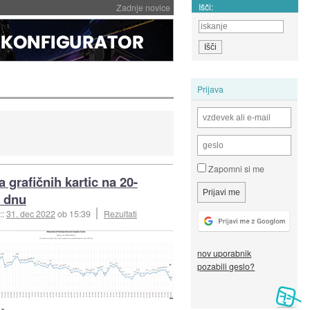
Išči:
Zadnje novice
Prijava
Zapomni si me
 grafičnih kartic na 20-
 dnu
::
31. dec 2022
ob 15:39
Rezultati
nov uporabnik
pozabili geslo?