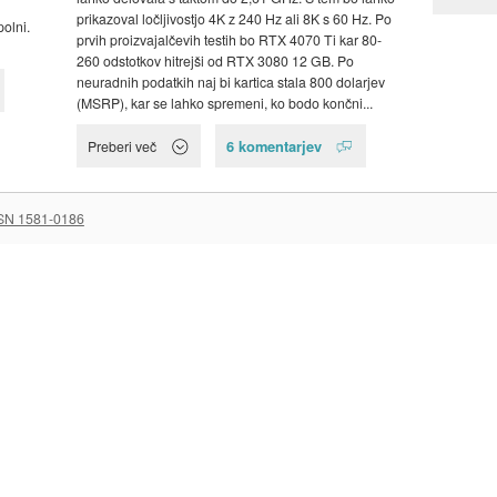
prikazoval ločljivostjo 4K z 240 Hz ali 8K s 60 Hz. Po
polni.
prvih proizvajalčevih testih bo RTX 4070 Ti kar 80-
260 odstotkov hitrejši od RTX 3080 12 GB. Po
neuradnih podatkih naj bi kartica stala 800 dolarjev
(MSRP), kar se lahko spremeni, ko bodo končni...
6 komentarjev
Preberi več
SN 1581-0186