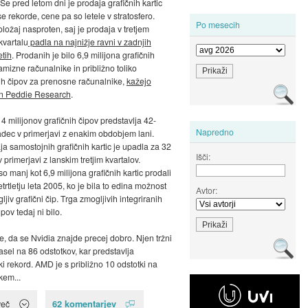
 Še pred letom dni je prodaja grafičnih kartic
e rekorde, cene pa so letele v stratosfero.
Po mesecih
oložaj nasproten, saj je prodaja v tretjem
kvartalu
padla na najnižje ravni v zadnjih
etih
. Prodanih je bilo 6,9 milijona grafičnih
amizne računalnike in približno toliko
h čipov za prenosne računalnike,
kažejo
on Peddie Research
.
4 milijonov grafičnih čipov predstavlja 42-
Napredno
adec v primerjavi z enakim obdobjem lani.
ja samostojnih grafičnih kartic je upadla za 32
Išči:
 primerjavi z lanskim tretjim kvartalov.
o manj kot 6,9 milijona grafičnih kartic prodali
etrtletju leta 2005, ko je bila to edina možnost
Avtor:
ljiv grafični čip. Trga zmogljivih integriranih
ipov tedaj ni bilo.
e, da se Nvidia znajde precej dobro. Njen tržni
asel na 86 odstotkov, kar predstavlja
i rekord. AMD je s približno 10 odstotki na
kem...
62 komentarjev
več