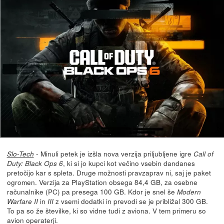
- Minuli petek je izšla nova verzija priljubljene igre
Slo-Tech
Call of
, ki si jo kupci kot večino vsebin dandanes
Duty: Black Ops 6
pretočijo kar s spleta. Druge možnosti pravzaprav ni, saj je paket
ogromen. Verzija za PlayStation obsega 84,4 GB, za osebne
računalnike (PC) pa presega 100 GB. Kdor je snel še
Modern
in
z vsemi dodatki in prevodi se je približal 300 GB.
Warfare II
III
To pa so že številke, ki so vidne tudi z aviona. V tem primeru so
avion operaterji.