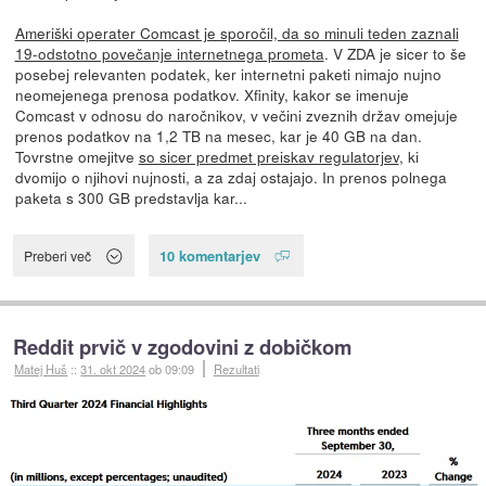
Ameriški operater Comcast je sporočil, da so minuli teden zaznali
19-odstotno povečanje internetnega prometa
. V ZDA je sicer to še
posebej relevanten podatek, ker internetni paketi nimajo nujno
neomejenega prenosa podatkov. Xfinity, kakor se imenuje
Comcast v odnosu do naročnikov, v večini zveznih držav omejuje
prenos podatkov na 1,2 TB na mesec, kar je 40 GB na dan.
Tovrstne omejitve
so sicer predmet preiskav regulatorjev
, ki
dvomijo o njihovi nujnosti, a za zdaj ostajajo. In prenos polnega
paketa s 300 GB predstavlja kar...
10 komentarjev
Preberi več
Reddit prvič v zgodovini z dobičkom
Matej Huš
::
31. okt 2024
ob 09:09
Rezultati