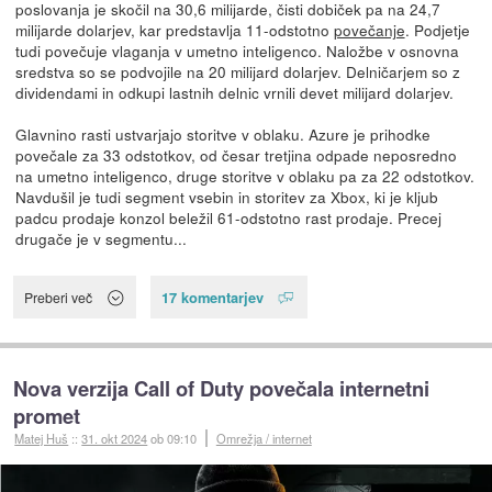
poslovanja je skočil na 30,6 milijarde, čisti dobiček pa na 24,7
milijarde dolarjev, kar predstavlja 11-odstotno
povečanje
. Podjetje
tudi povečuje vlaganja v umetno inteligenco. Naložbe v osnovna
sredstva so se podvojile na 20 milijard dolarjev. Delničarjem so z
dividendami in odkupi lastnih delnic vrnili devet milijard dolarjev.
Glavnino rasti ustvarjajo storitve v oblaku. Azure je prihodke
povečale za 33 odstotkov, od česar tretjina odpade neposredno
na umetno inteligenco, druge storitve v oblaku pa za 22 odstotkov.
Navdušil je tudi segment vsebin in storitev za Xbox, ki je kljub
padcu prodaje konzol beležil 61-odstotno rast prodaje. Precej
drugače je v segmentu...
17 komentarjev
Preberi več
Nova verzija Call of Duty povečala internetni
promet
Matej Huš
::
31. okt 2024
ob 09:10
Omrežja / internet