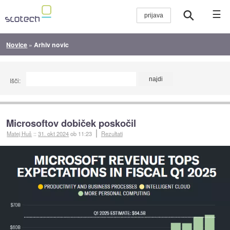
☰
Novice
»
Arhiv novic
Išči:
Microsoftov dobiček poskočil
Matej Huš
::
31. okt 2024
ob 11:23
Rezultati