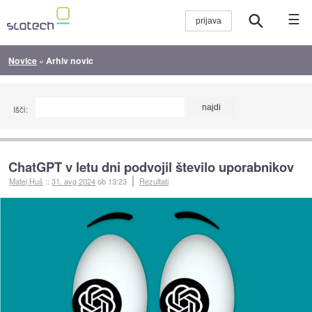
☰
Novice
»
Arhiv novic
Išči:
ChatGPT v letu dni podvojil število uporabnikov
Matej Huš
::
31. avg 2024
ob 13:23
Rezultati