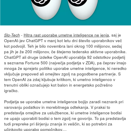
-
Hitra rast uporabe umetne inteligence ne jenja
, saj je
Slo-Tech
OpenAI-jev ChatGPT v manj kot letu dni število uporabnikov več
kot podvojil. Teh je bilo novembra lani okrog 100 milijonov, sedaj
pa jih je že 200 milijonov, če štejemo tedensko aktivne uporabnike.
ChatGPT ali druge izdelke OpenAI uporablja 92 odstotkov podjetij
s seznama Fortune 500 (največja podjetja v ZDA), pa čeprav imajo
mnoga že sprejeto politiko uporabe umetne inteligence, ki neredko
vključuje prepoved ali omejitev zgolj na pogodbene partnerje. S
tem OpenAI za zdaj kljubuje kritikom, ki umetno inteligenco v
trenutni obliki označujejo kot balon in energetsko požrešno
igračko.
Podjetja se uporabe umetne inteligence bojijo zaradi neznank pri
varovanju podatkov in morebitnega odtekanja. V praksi to
predstavlja omejitve za uslužbence, ki umetne inteligence bodisi
ne upajo uporabiti bodisi o tem zgolj ne govorijo. To pa predstavlja
tudi prepreke pri širjenju znanja in veščin, ki so potrebni za
učinkovito uporabo pomočnikov....