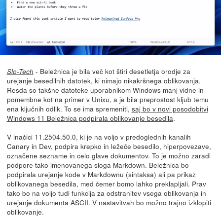
- Beležnica je bila več kot štiri desetletja orodje za
Slo-Tech
urejanje besedilnih datotek, ki nimajo nikakršnega oblikovanja.
Resda so takšne datoteke uporabnikom Windows manj vidne in
pomembne kot na primer v Unixu, a je bila preprostost kljub temu
ena ključnih odlik. To se ima spremeniti,
saj bo v novi posodobitvi
Windows 11 Beležnica podpirala oblikovanje besedila
.
V inačici 11.2504.50.0, ki je na voljo v predoglednih kanalih
Canary in Dev, podpira krepko in ležeče besedilo, hiperpovezave,
označene sezname in celo glave dokumentov. To je možno zaradi
podpore tako imenovanega sloga Markdown. Beležnica bo
podpirala urejanje kode v Markdownu (sintaksa) ali pa prikaz
oblikovanega besedila, med čemer bomo lahko preklapljali. Prav
tako bo na voljo tudi funkcija za odstranitev vsega oblikovanja in
urejanje dokumenta ASCII. V nastavitvah bo možno trajno izklopiti
oblikovanje.