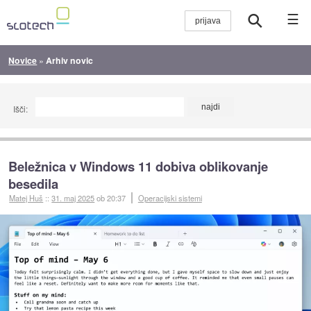
☰
Novice
»
Arhiv novic
Išči:
Beležnica v Windows 11 dobiva oblikovanje
besedila
Matej Huš
::
31. maj 2025
ob 20:37
Operacijski sistemi