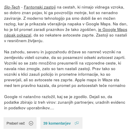
-
Fantomski zastoji
na cestah, ki nimajo vidnega vzroka,
Slo-Tech
so dobro znan pojav, ki ga povzročijo motnje, kot so nenadno
zaviranje. Z moderno tehnologijo pa smo dobili še en možen
razlog, kar je prikazala včerajšnja napaka v Google Maps. Na dan,
ko je bil promet zaradi praznikov že tako zgoščen,
je Google Maps
nápak pokazal
, da so nekatere avtoceste zaprte. Zastoji so nastali
v resničnem življenju.
Na zahodu, severu in jugozahodu države so namreč vozniki na
zemljevidu videli oznake, da so posamezni odseki avtocest zaprti.
Vozniki so se zato množično preusmerili na vzporedne ceste, ki
navala niso zmogle, zato so tam nastali zastoji. Prav tako so
vozniki s klici zasuli policijo in prometne informacije, ko so
preverjali, ali so avtoceste res zaprte. Apple maps in Waze sta
med tem pravilno kazala, da promet po avtocestah teče normalno
Google ni natančno razložil, kaj se je zgodilo. Dejali so, da
podatke zbirajo iz treh virov: zunanjih partnerjev, uradnih evidenc
in podatkov uporabnikov....
39 komentarjev
Preberi več