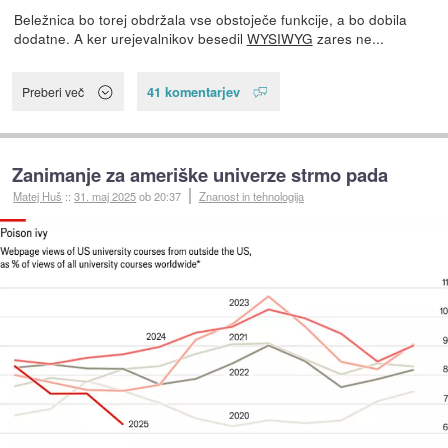
Beležnica bo torej obdržala vse obstoječe funkcije, a bo dobila
dodatne. A ker urejevalnikov besedil
WYSIWYG
zares ne...
41 komentarjev
Preberi več
Zanimanje za ameriške univerze strmo pada
Matej Huš
::
31. maj 2025
ob 20:37
Znanost in tehnologija