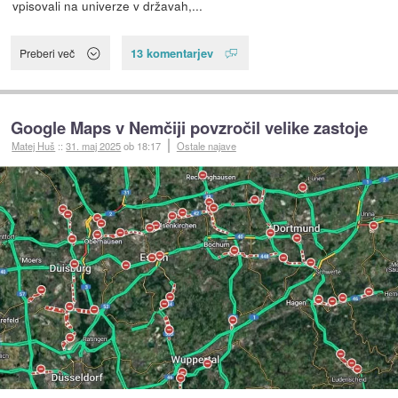
vpisovali na univerze v državah,...
13 komentarjev
Preberi več
Google Maps v Nemčiji povzročil velike zastoje
Matej Huš
::
31. maj 2025
ob 18:17
Ostale najave