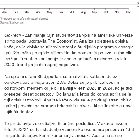
- Zanimanje tujih študentov za vpis na ameriške univerze
Slo-Tech
strmo pada,
ugotavlja The Economist
. Analiza spletnega obiska
kaže, da je obiskano njihovih strani o študijskih programih dosegla
najnižjo točko po epidemiji covida, ko potovanja po svetu niso bila
možna. Trenutno zanimanje je enako najhujšim mesecem v letu
2020, trend pa je še naprej negativen.
Na spletni strani Studyportals so analizirali, kolikšen delež
obiskovalcev prihaja izven ZDA. Delež se je približal šestim
odstotkom, medtem ko je bil najvišji v letih 2023 in 2024, ko je tudi
presegel deset odstotkov. Od januarja letos do konca aprila se je
tuji obisk razpolovil. Analize kažejo, da se je po drugi strani obisk
najbolj povečal na straneh britanskih univerz, ki se jim obeta naval
tujih študentov.
To predstavlja zelo otipljive finančne posledice. V akademskem
letu 2023/24 so tuji študentje v ameriško ekonomijo prispevali 43,8
milijarde dolarjev, kar ni zanemarljiv znesek. Večinoma so se