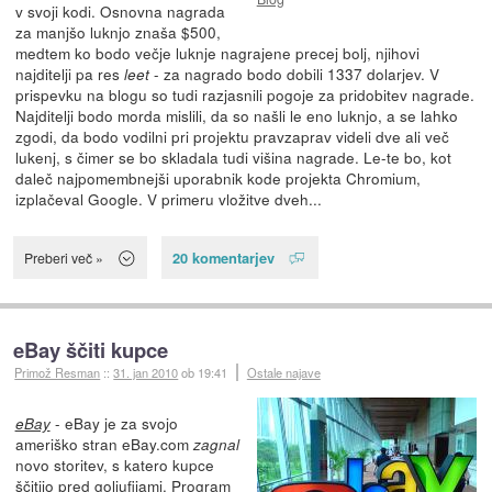
v svoji kodi. Osnovna nagrada
za manjšo luknjo znaša $500,
medtem ko bodo večje luknje nagrajene precej bolj, njihovi
najditelji pa res
- za nagrado bodo dobili 1337 dolarjev. V
leet
prispevku na blogu so tudi razjasnili pogoje za pridobitev nagrade.
Najditelji bodo morda mislili, da so našli le eno luknjo, a se lahko
zgodi, da bodo vodilni pri projektu pravzaprav videli dve ali več
lukenj, s čimer se bo skladala tudi višina nagrade. Le-te bo, kot
daleč najpomembnejši uporabnik kode projekta Chromium,
izplačeval Google. V primeru vložitve dveh...
20 komentarjev
Preberi več »
eBay ščiti kupce
Primož Resman
::
31. jan 2010
ob 19:41
Ostale najave
- eBay je za svojo
eBay
ameriško stran eBay.com
zagnal
novo storitev, s katero kupce
ščitijo pred goljufijami. Program