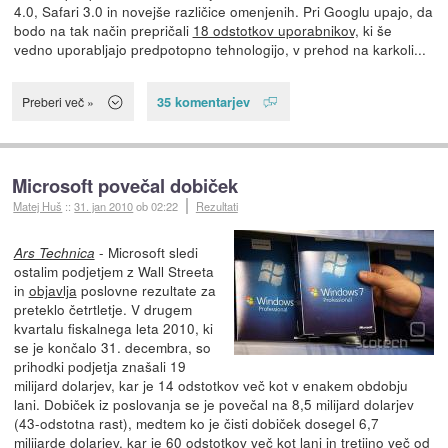
4.0, Safari 3.0 in novejše različice omenjenih. Pri Googlu upajo, da
bodo na tak način prepričali
18 odstotkov uporabnikov,
ki še
vedno uporabljajo predpotopno tehnologijo, v prehod na karkoli...
35 komentarjev
Preberi več »
Microsoft povečal dobiček
Matej Huš
::
31. jan 2010
ob 02:22
Rezultati
- Microsoft sledi
Ars Technica
ostalim podjetjem z Wall Streeta
in
objavlja
poslovne rezultate za
preteklo četrtletje. V drugem
kvartalu fiskalnega leta 2010, ki
se je končalo 31. decembra, so
prihodki podjetja znašali 19
milijard dolarjev, kar je 14 odstotkov več kot v enakem obdobju
lani. Dobiček iz poslovanja se je povečal na 8,5 milijard dolarjev
(43-odstotna rast), medtem ko je čisti dobiček dosegel 6,7
milijarde dolarjev, kar je 60 odstotkov več kot lani in tretjino več od