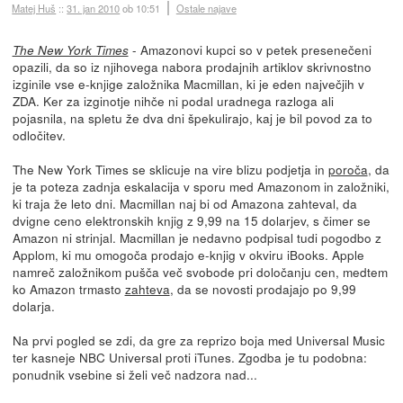
Matej Huš
::
31. jan 2010
ob 10:51
Ostale najave
- Amazonovi kupci so v petek presenečeni
The New York Times
opazili, da so iz njihovega nabora prodajnih artiklov skrivnostno
izginile vse e-knjige založnika Macmillan, ki je eden največjih v
ZDA. Ker za izginotje nihče ni podal uradnega razloga ali
pojasnila, na spletu že dva dni špekulirajo, kaj je bil povod za to
odločitev.
The New York Times se sklicuje na vire blizu podjetja in
poroča
, da
je ta poteza zadnja eskalacija v sporu med Amazonom in založniki,
ki traja že leto dni. Macmillan naj bi od Amazona zahteval, da
dvigne ceno elektronskih knjig z 9,99 na 15 dolarjev, s čimer se
Amazon ni strinjal. Macmillan je nedavno podpisal tudi pogodbo z
Applom, ki mu omogoča prodajo e-knjig v okviru iBooks. Apple
namreč založnikom pušča več svobode pri določanju cen, medtem
ko Amazon trmasto
zahteva
, da se novosti prodajajo po 9,99
dolarja.
Na prvi pogled se zdi, da gre za reprizo boja med Universal Music
ter kasneje NBC Universal proti iTunes. Zgodba je tu podobna:
ponudnik vsebine si želi več nadzora nad...