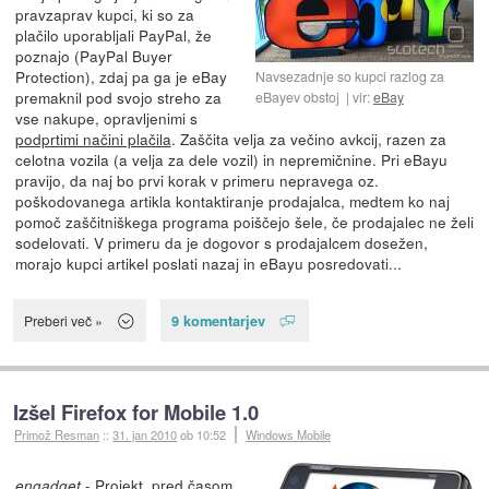
pravzaprav kupci, ki so za
plačilo uporabljali PayPal, že
poznajo (PayPal Buyer
Protection), zdaj pa ga je eBay
Navsezadnje so kupci razlog za
premaknil pod svojo streho za
eBayev obstoj
vir:
eBay
vse nakupe, opravljenimi s
podprtimi načini plačila
. Zaščita velja za večino avkcij, razen za
celotna vozila (a velja za dele vozil) in nepremičnine. Pri eBayu
pravijo, da naj bo prvi korak v primeru nepravega oz.
poškodovanega artikla kontaktiranje prodajalca, medtem ko naj
pomoč zaščitniškega programa poiščejo šele, če prodajalec ne želi
sodelovati. V primeru da je dogovor s prodajalcem dosežen,
morajo kupci artikel poslati nazaj in eBayu posredovati...
9 komentarjev
Preberi več »
Izšel Firefox for Mobile 1.0
Primož Resman
::
31. jan 2010
ob 10:52
Windows Mobile
- Projekt, pred časom
engadget