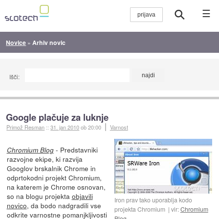
☰
Novice
»
Arhiv novic
Išči:
Google plačuje za luknje
Primož Resman
::
31. jan 2010
ob 20:00
Varnost
- Predstavniki
Chromium Blog
razvojne ekipe, ki razvija
Googlov brskalnik Chrome in
odprtokodni projekt Chromium,
na katerem je Chrome osnovan,
so na blogu projekta
objavili
Iron prav tako uporablja kodo
novico
, da bodo nadgradili vse
projekta Chromium
vir:
Chromium
odkrite varnostne pomanjkljivosti
Blog