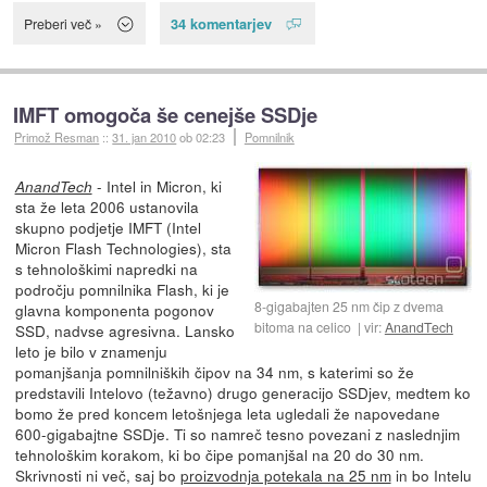
34 komentarjev
Preberi več »
IMFT omogoča še cenejše SSDje
Primož Resman
::
31. jan 2010
ob 02:23
Pomnilnik
- Intel in Micron, ki
AnandTech
sta že leta 2006 ustanovila
skupno podjetje IMFT (Intel
Micron Flash Technologies), sta
s tehnološkimi napredki na
področju pomnilnika Flash, ki je
8-gigabajten 25 nm čip z dvema
glavna komponenta pogonov
bitoma na celico
vir:
AnandTech
SSD, nadvse agresivna. Lansko
leto je bilo v znamenju
pomanjšanja pomnilniških čipov na 34 nm, s katerimi so že
predstavili Intelovo (težavno) drugo generacijo SSDjev, medtem ko
bomo že pred koncem letošnjega leta ugledali že napovedane
600-gigabajtne SSDje. Ti so namreč tesno povezani z naslednjim
tehnološkim korakom, ki bo čipe pomanjšal na 20 do 30 nm.
Skrivnosti ni več, saj bo
proizvodnja potekala na 25 nm
in bo Intelu