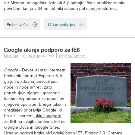
ter Micronu omogočala izdelati 8-gigabajtni čip s približno enako
površino, kot jo v 34 nm tehniki zaseda pol manj prostorno,...
12 komentarjev
Preberi več »
Google ukinja podporo za IE6
Matej Huš
::
31. jan 2010
ob 02:22
Omrežja / internet
- Devet let star internetni
Google
brskalnik Internet Explorer 6, ki
ga je že zdavnaj povozil čas,
noče in noče umreti, zato
potrebujejo njegovi uporabniki
kakšno vzpodbudo za opustitev
njegove uporabe. Enega takšnih
dregljajev
pripravlja Google, ki
bo s 1. marcem
ukinil podporo
za IE6 na svojih storitvah, kot so
Google Docs in Google Sites.
Uradno podprti brskalniki odslej bodo IE7, Firefox 3.0, Chrome