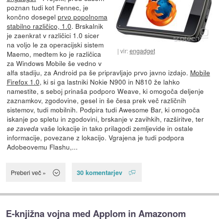
poznan tudi kot Fennec, je
končno dosegel
prvo popolnoma
stabilno različico, 1.0
. Brskalnik
je zaenkrat v različici 1.0 sicer
na voljo le za operacijski sistem
vir:
engadget
Maemo, medtem ko je različica
za Windows Mobile še vedno v
alfa stadiju, za Android pa še pripravljajo prvo javno izdajo.
Mobile
Firefox 1.0
, ki si ga lastniki Nokie N900 in N810 že lahko
namestite, s seboj prinaša podporo Weave, ki omogoča deljenje
zaznamkov, zgodovine, gesel in še česa prek več različnih
sistemov, tudi mobilnih. Podpira tudi Awesome Bar, ki omogoča
iskanje po spletu in zgodovini, brskanje v zavihkih, razširitve, ter
vaše lokacije in tako prilagodi zemljevide in ostale
se zaveda
informacije, povezane z lokacijo. Vgrajena je tudi podpora
Adobeovemu Flashu,...
30 komentarjev
Preberi več »
E-knjižna vojna med Applom in Amazonom