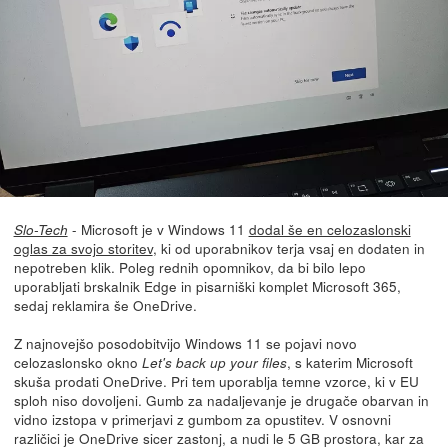
- Microsoft je v Windows 11
dodal še en celozaslonski
Slo-Tech
oglas za svojo storitev
, ki od uporabnikov terja vsaj en dodaten in
nepotreben klik. Poleg rednih opomnikov, da bi bilo lepo
uporabljati brskalnik Edge in pisarniški komplet Microsoft 365,
sedaj reklamira še OneDrive.
Z najnovejšo posodobitvijo Windows 11 se pojavi novo
celozaslonsko okno
, s katerim Microsoft
Let's back up your files
skuša prodati OneDrive. Pri tem uporablja temne vzorce, ki v EU
sploh niso dovoljeni. Gumb za nadaljevanje je drugače obarvan in
vidno izstopa v primerjavi z gumbom za opustitev. V osnovni
različici je OneDrive sicer zastonj, a nudi le 5 GB prostora, kar za