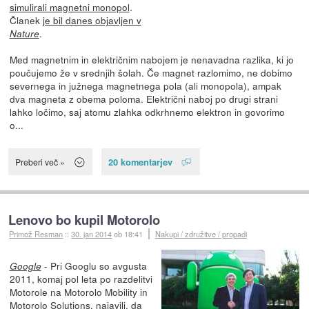
simulirali magnetni monopol
.
Članek
je bil danes objavljen v
.
Nature
Med magnetnim in električnim nabojem je nenavadna razlika, ki jo
poučujemo že v srednjih šolah. Če magnet razlomimo, ne dobimo
severnega in južnega magnetnega pola (ali monopola), ampak
dva magneta z obema poloma. Električni naboj po drugi strani
lahko ločimo, saj atomu zlahka odkrhnemo elektron in govorimo
o...
20 komentarjev
Preberi več »
Lenovo bo kupil Motorolo
Primož Resman
::
30. jan 2014
ob 18:41
Nakupi / združitve / propadi
- Pri Googlu so avgusta
Google
2011, komaj pol leta po razdelitvi
Motorole na Motorolo Mobility in
Motorolo Solutions, najavili, da