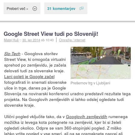
31 komentarjev
Preberi več »
Google Street View tudi po Sloveniji!
Matej Huš
::
30. jan 2014
ob 10:40
Omrežja / internet
- Googlova storitev
Slo-Tech
Street View, ki omogoča virtualni
sprehod po zemljevidu, je začela
delovati tudi za slovenske kraje.
Lani poleti je Google začel
fotografirati in snemati slovenske
Prešernov trg v Ljubljani
ulice in trge, danes pa je Google
Slovenija na novinarski konferenci uradno predstavil rezultate tega
projekta. Na Googlovih zemljevidih si lahko odslej ogledate tudi
slovenske kraje.
Ulični pogled vključite tako, da v
Googlovih zemljevidih
rumenega
možička iz levega kota potegnete na zemljevid, kjer bi si želeli
ogledati okolico. Odpre se vam 360-stopinjski pogled. Z miško
lahko vrtite pogled v vse smeri, ali pa se premaknete naprej ali