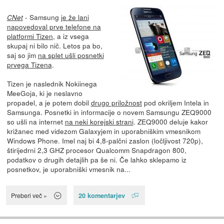
- Samsung
je že lani
CNet
napovedoval prve telefone na
platformi Tizen
, a iz vsega
skupaj ni bilo nič. Letos pa bo,
saj so jim
na splet ušli posnetki
prvega Tizena
.
Tizen je naslednik Nokiinega
MeeGoja, ki je neslavno
propadel, a je potem dobil
drugo priložnost
pod okriljem Intela in
Samsunga. Posnetki in informacije o novem Samsungu ZEQ9000
so ušli na internet
na neki korejski strani
. ZEQ9000 deluje kakor
križanec med videzom Galaxyjem in uporabniškim vmesnikom
Windows Phone. Imel naj bi 4,8-palčni zaslon (ločljivost 720p),
štirijedrni 2,3 GHZ procesor Qualcomm Snapdragon 800,
podatkov o drugih detajlih pa še ni. Če lahko sklepamo iz
posnetkov, je uporabniški vmesnik na...
20 komentarjev
Preberi več »