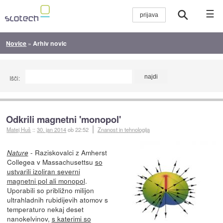
☰
Novice
»
Arhiv novic
Išči:
Odkrili magnetni 'monopol'
Matej Huš
::
30. jan 2014
ob 22:52
Znanost in tehnologija
- Raziskovalci z Amherst
Nature
Collegea v Massachusettsu
so
ustvarili izoliran severni
magnetni pol ali monopol
.
Uporabili so približno milijon
ultrahladnih rubidijevih atomov s
temperaturo nekaj deset
nanokelvinov,
s katerimi so