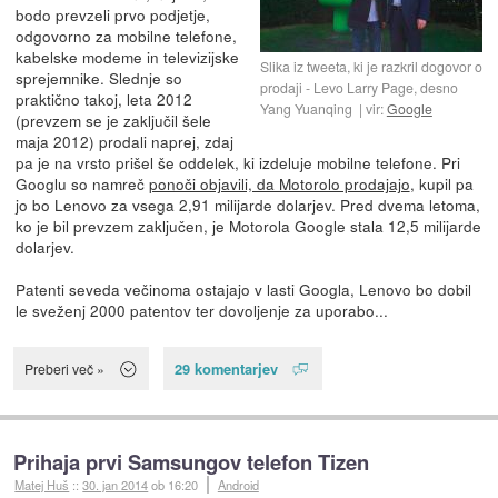
bodo prevzeli prvo podjetje,
odgovorno za mobilne telefone,
kabelske modeme in televizijske
Slika iz tweeta, ki je razkril dogovor o
sprejemnike. Slednje so
prodaji - Levo Larry Page, desno
praktično takoj, leta 2012
Yang Yuanqing
vir:
Google
(prevzem se je zaključil šele
maja 2012) prodali naprej, zdaj
pa je na vrsto prišel še oddelek, ki izdeluje mobilne telefone. Pri
Googlu so namreč
ponoči objavili, da Motorolo prodajajo
, kupil pa
jo bo Lenovo za vsega 2,91 milijarde dolarjev. Pred dvema letoma,
ko je bil prevzem zaključen, je Motorola Google stala 12,5 milijarde
dolarjev.
Patenti seveda večinoma ostajajo v lasti Googla, Lenovo bo dobil
le sveženj 2000 patentov ter dovoljenje za uporabo...
29 komentarjev
Preberi več »
Prihaja prvi Samsungov telefon Tizen
Matej Huš
::
30. jan 2014
ob 16:20
Android