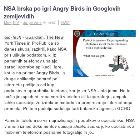
NSA brska po igri Angry Birds in Googlovih
zemljevidih
Matej Huš
::
30. jan 2014
ob 14:07
NWO
-
Guardian
,
The New
Slo-Tech
York Times
in
ProPublica
so
danes skupaj razkrili, kako NSA
prisluškuje podatkom, ki iz
pametnih telefonov uhajajo
zaradi uporabe aplikacij. Igre,
kot je na primer Angry Birds, in
druge aplikacije namreč po
internetu pošiljajo cel kup
podatkov o uporabniku telefona, kar je za NSA zlata jama. Na ta
način jim sploh ni treba vdreti v telefon ali k operaterju, ampak
lahko uporabijo že izdelane metode za prestrezanje internetnega
prometa. Pri tem početju sodeluje tudi britanska agencija GCHQ.
Pametni telefoni so vir najrazličnejših podatkov o uporabniku. NSA
v enem izmed dokumentov opisuje
, ko uporabnik z
idealni scenarij
mobilnim telefonom posname fotografijo in jo...