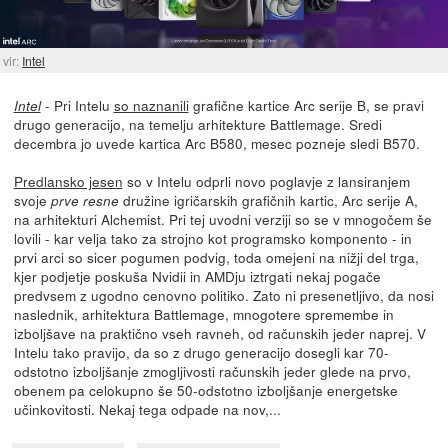
vir:
Intel
- Pri Intelu
so naznanili
grafične kartice Arc serije B, se pravi
Intel
drugo generacijo, na temelju arhitekture Battlemage. Sredi
decembra jo uvede kartica Arc B580, mesec pozneje sledi B570.
Predlansko jesen
so v Intelu odprli novo poglavje z lansiranjem
svoje
družine igričarskih grafičnih kartic, Arc serije A,
prve resne
na arhitekturi Alchemist. Pri tej uvodni verziji so se v mnogočem še
lovili - kar velja tako za strojno kot programsko komponento - in
prvi arci so sicer pogumen podvig, toda omejeni na nižji del trga,
kjer podjetje poskuša Nvidii in AMDju iztrgati nekaj pogače
predvsem z ugodno cenovno politiko. Zato ni presenetljivo, da nosi
naslednik, arhitektura Battlemage, mnogotere spremembe in
izboljšave na praktično vseh ravneh, od računskih jeder naprej. V
Intelu tako pravijo, da so z drugo generacijo dosegli kar 70-
odstotno izboljšanje zmogljivosti računskih jeder glede na prvo,
obenem pa celokupno še 50-odstotno izboljšanje energetske
učinkovitosti. Nekaj tega odpade na nov,...