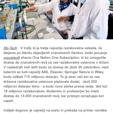
- V Indiji, ki je tretja največja raziskovalna velesila, če
Slo-Tech
štejemo po številu objavljenih znanstvenih člankov, bodo januarja
vzpostavili
shemo One Nation One Subscription, ki bo omogočila
dostop do znanstvenih revij za vse raziskovalne ustanove v državi.
V naslednjih treh letih bodo za dostop do zbirk 30 založnikov, med
katerimi so tudi največji AAS, Elsevier, Springer Nature in Wiley,
bodo odšteli 715 milijonov dolarjev. To je sicer več kot so vse
državne raziskovalne ustanove plačevale doslej - okoli 200
milijonov dolarjev letno - a bodo nove zbirke precej večje. Več kot
18 milijonov raziskovalcev, študentov in profesorjev bo imelo
dostop do 13.000 znanstvenih revij, kar pristojni označujejo kot
uspeh.
Indijski dogovor je največji na svetu in prekaša na primer nemške