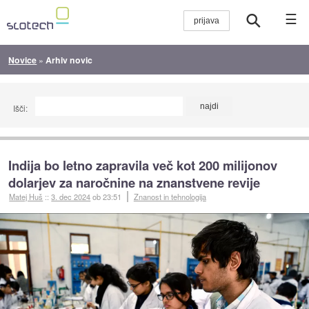
☰
Novice
»
Arhiv novic
Išči:
Indija bo letno zapravila več kot 200 milijonov
dolarjev za naročnine na znanstvene revije
Matej Huš
::
3. dec 2024
ob 23:51
Znanost in tehnologija