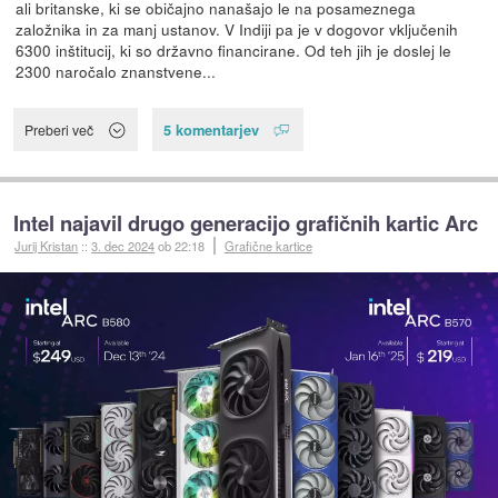
ali britanske, ki se običajno nanašajo le na posameznega
založnika in za manj ustanov. V Indiji pa je v dogovor vključenih
6300 inštitucij, ki so državno financirane. Od teh jih je doslej le
2300 naročalo znanstvene...
5 komentarjev
Preberi več
Intel najavil drugo generacijo grafičnih kartic Arc
Jurij Kristan
::
3. dec 2024
ob 22:18
Grafične kartice